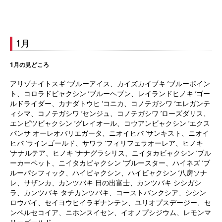
1月
1月の見どころ
アリゾナイトスギ ‘ブルーアイス、カイズカイブキ ’ブルーポイン
ト、コロラドビャクシン ’ブルーヘブン、レイランドヒノキ ’ゴー
ルドライダー、カナダトウヒ ’コニカ、コノテガシワ ’エレガンテ
ィシマ、コノテガシワ ’センジュ、コノテガシワ ’ローズダリス、
エンピツビャクシン ’グレイオール、コウアンビャクシン ’エクス
パンサ オーレオバリエガータ、ニオイヒバ ’サンキスト、ニオイ
ヒバ ’ラインゴールド、サワラ ’フィリフェラオーレア、ヒノキ
’ナナルテア、ヒノキ ’ナナグラシリス、ニイタカビャクシン ’ブル
ーカーペット、ニイタカビャクシン ’ブルースター、ハイネズ ’ブ
ルーパシフィック、ハイビャクシン、ハイビャクシン ’八房ソナ
レ、サザンカ、カンツバキ 日の出富士、カンツバキ シシガシ
ラ、カンツバキ タチカンツバキ、コーストバンクシア、シシン
ロウバイ、セイヨウヒイラギナンテン、ユリオプスデージー、セ
ンペルセコイア、ニホンスイセン、イオノプシジウム、レモンマ