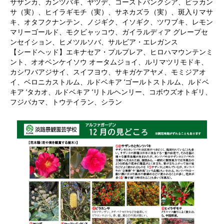
サザンカ、カンツバキ、ヤツデ、コーストバンクシア、ピラカン
サ（実）、ヒイラギモチ（実）、サネカズラ（実）、斑入りマサ
キ、オタフクナンテン、ノジギク、イソギク、ツワブキ、レモン
マリーゴールド、モクビャッコウ、ガイラルディア グレープセ
ンセイション、ヒメツルソバ、サルビア・エレガンス
【シードヘッド】エキナセア・プルプレア、ヒロハマウンテンミ
ント、オオベンケイソウ オータムジョイ、ルリマツリモドキ、
カシワバアジサイ、スイフヨウ、サキガケアヤメ、モミジアオ
イ、ベロニカストルム、ルドベキア ’ゴールトストルム、ルドベ
キア ’タカオ、ルドベキア ’リトルヘンリー、コボウズオトギリ、
フジバカマ、トウテイラン、シラン