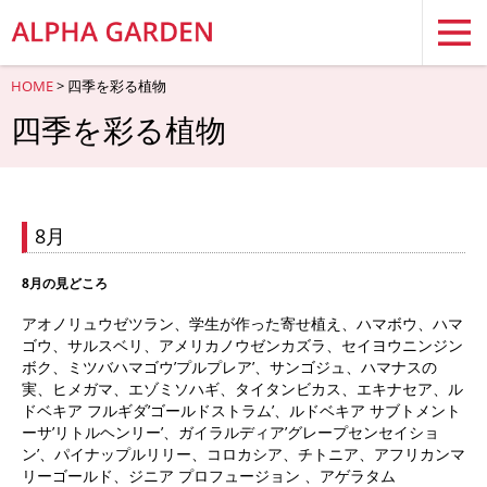
HOME
> 四季を彩る植物
四季を彩る植物
8月
8月の見どころ
アオノリュウゼツラン、学生が作った寄せ植え、ハマボウ、ハマ
ゴウ、サルスベリ、アメリカノウゼンカズラ、セイヨウニンジン
ボク、ミツバハマゴウ’プルプレア’、サンゴジュ、ハマナスの
実、ヒメガマ、エゾミソハギ、タイタンビカス、エキナセア、ル
ドベキア フルギダ’ゴールドストラム’、ルドベキア サブトメント
ーサ’リトルヘンリー’、ガイラルディア’グレープセンセイショ
ン’、パイナップルリリー、コロカシア、チトニア、アフリカンマ
リーゴールド、ジニア プロフュージョン 、アゲラタム