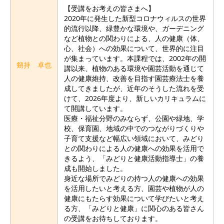
【受講をお考えの皆さまへ】
2020年に発生した新型コロナウィルスの世界
的流行以降、緑豊かな環境や、ガーデニング
など植物との関わりによる、人の健康（体、
心、社会）への効果について、世界的に注目
が集まっています。本課程では、2002年の開
剱持 卓也
講以来、植物のある環境や園芸活動を通じて
人の健康維持、改善を目指す園芸療法士を養
成してきましたが、近年のそうした流れを受
けて、2026年度より、新しいカリキュラムに
て開講しています。
医療・福祉分野のみならず、公園や緑地、学
校、保育園、地域の中でのつながりづくりや
子育て支援など幅広い領域において、みどり
との関わりによる人の健康への効果を活用で
きるよう、「みどりと健康活動指導士」の養
成も開始しました。
身近な場所でみどりの持つ人の健康への効果
を活用したいと考える方、園芸や植物が人の
健康にもたらす効果について学びたいと考え
る方、「みどりと健康」に関心のある皆さん
の受講をお待ちしております。