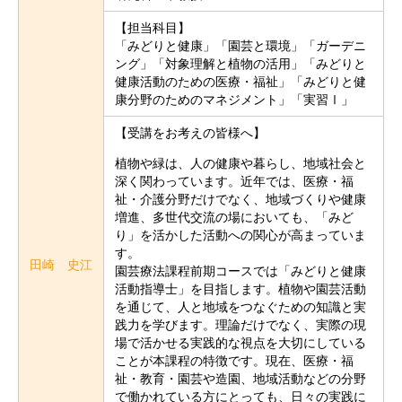
【担当科目】
「みどりと健康」「園芸と環境」「ガーデニ
ング」「対象理解と植物の活用」「みどりと
健康活動のための医療・福祉」「みどりと健
康分野のためのマネジメント」「実習Ⅰ」
【受講をお考えの皆様へ】
植物や緑は、人の健康や暮らし、地域社会と
深く関わっています。近年では、医療・福
祉・介護分野だけでなく、地域づくりや健康
増進、多世代交流の場においても、「みど
り」を活かした活動への関心が高まっていま
す。
田崎 史江
園芸療法課程前期コースでは「みどりと健康
活動指導士」を目指します。植物や園芸活動
を通じて、人と地域をつなぐための知識と実
践力を学びます。理論だけでなく、実際の現
場で活かせる実践的な視点を大切にしている
ことが本課程の特徴です。現在、医療・福
祉・教育・園芸や造園、地域活動などの分野
で働かれている方にとっても、日々の実践に