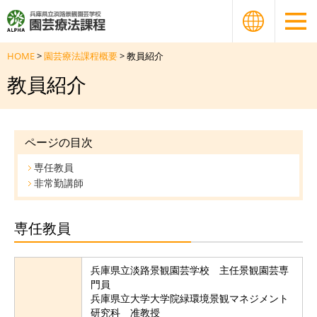
HOME
>
園芸療法課程概要
> 教員紹介
教員紹介
ページの目次
専任教員
非常勤講師
専任教員
兵庫県立淡路景観園芸学校 主任景観園芸専
門員
兵庫県立大学大学院緑環境景観マネジメント
研究科 准教授