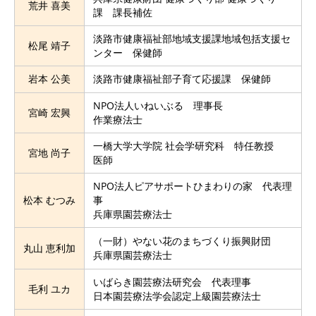
荒井 喜美
課 課長補佐
淡路市健康福祉部地域支援課地域包括支援セ
松尾 靖子
ンター 保健師
岩本 公美
淡路市健康福祉部子育て応援課 保健師
NPO法人いねいぶる 理事長
宮崎 宏興
作業療法士
一橋大学大学院 社会学研究科 特任教授
宮地 尚子
医師
NPO法人ピアサポートひまわりの家 代表理
松本 むつみ
事
兵庫県園芸療法士
（一財）やない花のまちづくり振興財団
丸山 恵利加
兵庫県園芸療法士
いばらき園芸療法研究会 代表理事
毛利 ユカ
日本園芸療法学会認定上級園芸療法士