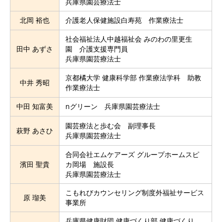
兵庫県園芸療法士
北岡 裕也
介護老人保健施設白寿苑 作業療法士
社会福祉法人中越福祉会 みのわの里更生
田中 あずさ
園 介護支援専門員
兵庫県園芸療法士
京都橘大学 健康科学部 作業療法学科 助教
中井 秀昭
作業療法士
中田 知富美
nグリーン 兵庫県園芸療法士
園芸療法と歩む会 副理事長
萩野 あさひ
兵庫県園芸療法士
合同会社エムケアーズ グループホームスピ
濱田 聖貴
カ岡場 施設長
兵庫県園芸療法士
こもれびカウンセリング制度外福祉サービス
原 瑠美
事業所
兵庫県健康財団 健康づくり部 健康づくり