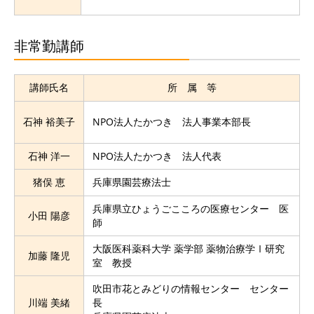
非常勤講師
講師氏名
所 属 等
石神 裕美子
NPO法人たかつき 法人事業本部長
石神 洋一
NPO法人たかつき 法人代表
猪俣 恵
兵庫県園芸療法士
兵庫県立ひょうごこころの医療センター 医
小田 陽彦
師
大阪医科薬科大学 薬学部 薬物治療学Ⅰ研究
加藤 隆児
室 教授
吹田市花とみどりの情報センター センター
川端 美緒
長