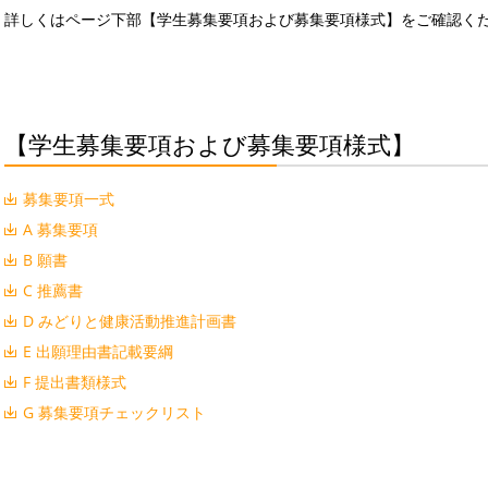
詳しくはページ下部【学生募集要項および募集要項様式】をご確認く
【学生募集要項および募集要項様式】
募集要項一式
A 募集要項
B 願書
C 推薦書
D みどりと健康活動推進計画書
E 出願理由書記載要綱
F 提出書類様式
G 募集要項チェックリスト