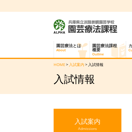
園芸療法とは
園芸療法課程
概要
About
Cu
Outline
HOME
>
入試案内
> 入試情報
入試情報
入試案内
Admissions