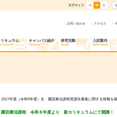
文字サイズ
小
中
大
E
お問い合わせ
アクセス
カリキュラム
キャンパス紹介
研究活動
入試案内
rriculum
Campus
Study
Admissions
2027年度（令和9年度）生 園芸療法課程受講生募集に関する情報を
園芸療法課程 令和８年度より 新カリキュラムにて開講！