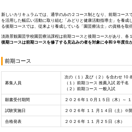
新しいカリキュラムでは、通学のみの２コース制となり、前期コース
を活用した幅広い活動に取り組む「みどりと健康活動指導士」を養成
る後期コースでは、従来より養成している「園芸療法士」の資格を取
淡路景観園芸学校園芸療法課程は前期コースと後期コースがあり、各
後期コースは前期コースを修了する見込みの者を対象に令和９年度生
前期コース
次の（１）及び（２）を合わせ 10 
募集人員
（１）前期コース 推薦入試 若干名
（２）前期コース 一般入試
願書受付期間
２０２６年１０月１５日（木）～ 
試験実施日
２０２６年 １１ 月１４日（土）※
合格発表
２０２６年 １１ 月２５日（水）