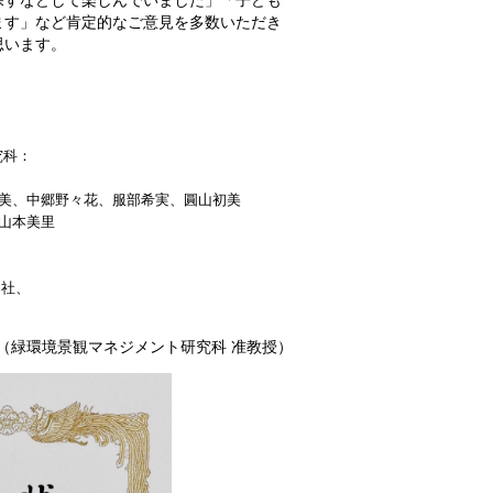
ます」など肯定的なご意見を多数いただき
思います。
究科：
美、中郷野々花、服部希実、圓山初美
山本美里
ー社、
志（緑環境景観マネジメント研究科 准教授）