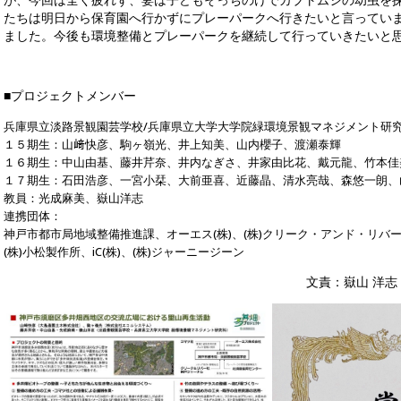
たちは明日から保育園へ行かずにプレーパークへ行きたいと言ってい
ました。今後も環境整備とプレーパークを継続して行っていきたいと
■プロジェクトメンバー
兵庫県立淡路景観園芸学校/兵庫県立大学大学院緑環境景観マネジメント研
１５期生：山﨑快彦、駒ヶ嶺光、井上知美、山内櫻子、渡瀬泰輝
１６期生：中山由基、藤井芹奈、井内なぎさ、井家由比花、戴元龍、竹本佳
１７期生：石田浩彦、一宮小栞、大前亜喜、近藤晶、清水亮哉、森悠一朗、
教員：光成麻美、嶽山洋志
連携団体：
神戸市都市局地域整備推進課、オーエス(株)、(株)クリーク・アンド・リバ
(株)小松製作所、iC(株)、(株)ジャーニージーン
文責：嶽山 洋