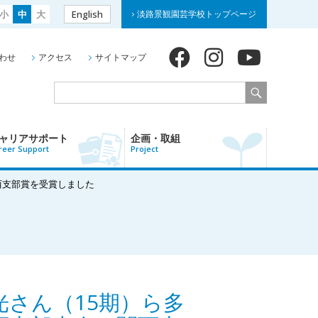
小
中
大
English
淡路景観園芸学校トップページ
わせ
アクセス
サイトマップ
ャリアサポート
企画・取組
reer Support
Project
西支部賞を受賞しました
光さん（15期）ら多