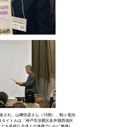
開催され、山﨑快彦さん（15期）、駒ヶ嶺光
表タイトルは「神戸市須磨区多井畑西地区
などを多様な主体との連携でいかに整備し