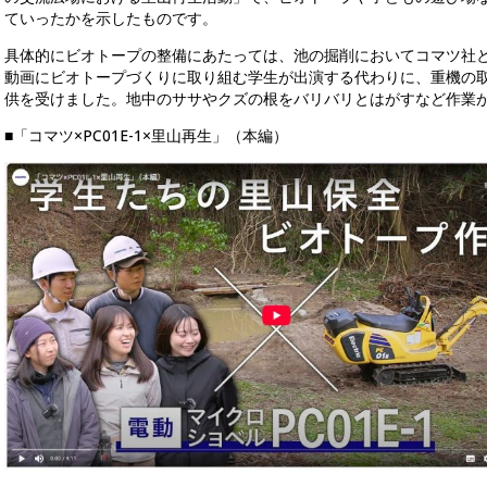
ていったかを示したものです。
具体的にビオトープの整備にあたっては、池の掘削においてコマツ社と
動画にビオトープづくりに取り組む学生が出演する代わりに、重機の
供を受けました。地中のササやクズの根をバリバリとはがすなど作業
■「コマツ×PC01E-1×里山再生」（本編）