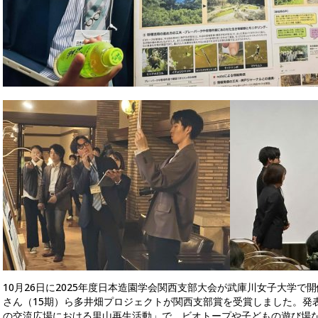
10月26日に2025年度日本造園学会関西支部大会が武庫川女子大学で
さん（15期）ら多井畑プロジェクトが関西支部賞を受賞しました。発
の交流広場における里山再生活動」で、ビオトープや子どもの遊び場