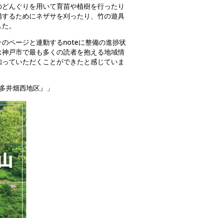
のどんぐりを用いて育苗や植樹を行ったり
備するためにネザサを刈ったり、竹の遊具
した。
のページと連動するnoteに整備の進捗状
は神戸市で最も多くの読者を抱える地域情
知っていただくことができたと感じていま
多井畑西地区』」