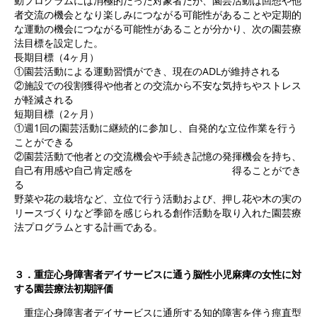
動プログラムには消極的だった対象者だが、園芸活動は回想や他
者交流の機会となり楽しみにつながる可能性があることや定期的
な運動の機会につながる可能性があることが分かり、次の園芸療
法目標を設定した。
長期目標（4ヶ月）
①園芸活動による運動習慣ができ、現在のADLが維持される
②施設での役割獲得や他者との交流から不安な気持ちやストレス
が軽減される
短期目標（2ヶ月）
①週1回の園芸活動に継続的に参加し、自発的な立位作業を行う
ことができる
②園芸活動で他者との交流機会や手続き記憶の発揮機会を持ち、
自己有用感や自己肯定感を 得ることができ
る
野菜や花の栽培など、立位で行う活動および、押し花や木の実の
リースづくりなど季節を感じられる創作活動を取り入れた園芸療
法プログラムとする計画である。
３．重症心身障害者デイサービスに通う脳性小児麻痺の女性に対
する園芸療法初期評価
重症心身障害者デイサービスに通所する知的障害を伴う痙直型