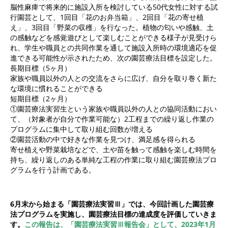
脳性麻痺で将来的に施設入所を検討している50代女性に対する試
行園芸として、1回目「花のお弁当箱」、2回目「花の寄せ植
え」、3回目「野菜の収穫」を行なった。植物の匂いや感触、土
の感触などを感覚遊びとして楽しむことができる様子が見受けら
れ、学生や職員との共同作業を通して施設入所時の環境適応を促
進できる可能性が示されたため、次の園芸療法目標を設定した。
長期目標（5ヶ月）
家族や職員以外の人との交流をさらに広げ、自分を取り巻く新た
な環境に慣れることができる
短期目標（2ヶ月）
①園芸療法実習生という家族や職員以外の人との協同活動におい
て、（対象者が自分で作業可能な）2工程までの繰り返し作業の
プログラムに集中して取り組む回数が増える
②園芸活動の中で好きな作業を見つけ、満足感を得られる
寄せ植えや野菜栽培などで、土や苗を触って感触を楽しむ時間を
持ち、繰り返しのある単純な工程の作業に取り組む園芸療法プロ
グラムを行う計画である。
6
月末から始まる「園芸療法実習
Ⅲ
」では、今回計画した園芸療
法プログラムを実施し、園芸療法目標の達成度を評価していきま
す。
この報告は、
「園芸療法実習
Ⅲ
報告会」として、
2023
年
1
月