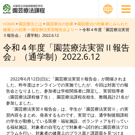
HOME
>
園芸療法とは
>
園芸療法の効果
>
園芸療法の対象者にみられた
健康上の効果 ー園芸療法実習報告会よりー
> 令和４年度「園芸療法実習
Ⅱ報告会」（通学制）2022.6.12
令和４年度「園芸療法実習Ⅱ報告
会」（通学制）2022.6.12
2022年6月12日(日)に「園芸療法実習Ⅱ報告会」が開催されま
した。昨年度はオンラインでの実施でしたが、今回は対面での報
告会となりました。参加者は学校関係者に限定し、実習指導者
（園芸療法課程修了生）、園芸療法課程在校生、教職員計21名が
参加しました。
「園芸療法実習Ⅱ報告会」は、学生が「園芸療法実習Ⅱ」の実
習内容をまとめ、発表するものです。実習では、通学制後期課程
の学生が勤務している医療・福祉施設、ボランティアを行ってい
る福祉施設、対象者の自宅などで対象者へ試行的に園芸療法プロ
グラムを行い、対象者の健康上のプラス面と課題面を見つけま