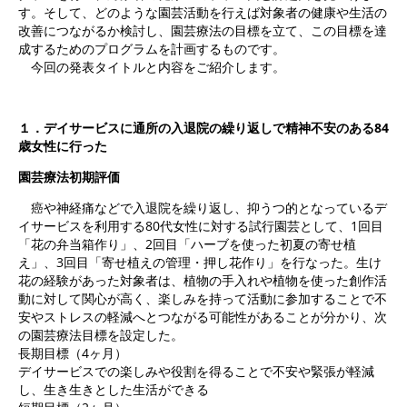
す。そして、どのような園芸活動を行えば対象者の健康や生活の
改善につながるか検討し、園芸療法の目標を立て、この目標を達
成するためのプログラムを計画するものです。
今回の発表タイトルと内容をご紹介します。
１．デイサービスに通所の入退院の繰り返しで精神不安のある84
歳女性に行った
園芸療法初期評価
癌や神経痛などで入退院を繰り返し、抑うつ的となっているデ
イサービスを利用する80代女性に対する試行園芸として、1回目
「花の弁当箱作り」、2回目「ハーブを使った初夏の寄せ植
え」、3回目「寄せ植えの管理・押し花作り」を行なった。生け
花の経験があった対象者は、植物の手入れや植物を使った創作活
動に対して関心が高く、楽しみを持って活動に参加することで不
安やストレスの軽減へとつながる可能性があることが分かり、次
の園芸療法目標を設定した。
長期目標（4ヶ月）
デイサービスでの楽しみや役割を得ることで不安や緊張が軽減
し、生き生きとした生活ができる