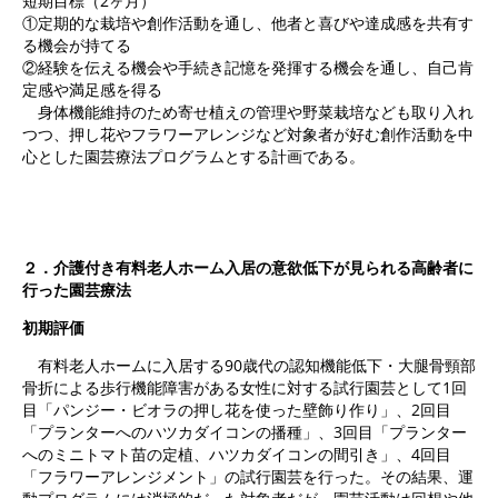
短期目標（2ヶ月）
①定期的な栽培や創作活動を通し、他者と喜びや達成感を共有す
る機会が持てる
②経験を伝える機会や手続き記憶を発揮する機会を通し、自己肯
定感や満足感を得る
身体機能維持のため寄せ植えの管理や野菜栽培なども取り入れ
つつ、押し花やフラワーアレンジなど対象者が好む創作活動を中
心とした園芸療法プログラムとする計画である。
２．介護付き有料老人ホーム入居の意欲低下が見られる高齢者に
行った園芸療法
初期評価
有料老人ホームに入居する90歳代の認知機能低下・大腿骨頸部
骨折による歩行機能障害がある女性に対する試行園芸として1回
目「パンジー・ビオラの押し花を使った壁飾り作り」、2回目
「プランターへのハツカダイコンの播種」、3回目「プランター
へのミニトマト苗の定植、ハツカダイコンの間引き」、4回目
「フラワーアレンジメント」の試行園芸を行った。その結果、運