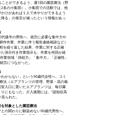
ることができるよう、週1回の園芸療法（野
（2名の小集団）。小集団での活動では、他
声かけがあれば１人で水やりができるよう
に帰る」の発言が減ったという情報があっ
法
0代後半の男性へ、就労に必要な集中力や
（耕作作業、作業に伴う報告連絡相談など）
工程を繰り返した結果、作業に対する正確
いた演示付き作業指示も、作業を何回か経
の作業領域「持続力」「集中力」「正確性」
所就労につながった。
法
わからない」という90歳代女性へ、コミ
芸療法（エアプランツの管理、野菜・花の栽
居室入口に置いたエアプランツは、毎日霧
りにもなった。介入後期には、“認知症高
が見られた。
者を対象とした園芸療法
との関わりに馴染めない90歳代男性へ、