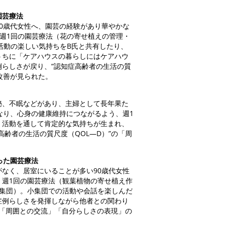
園芸療法
0歳代女性へ、園芸の経験があり華やかな
週1回の園芸療法（花の寄せ植えの管理・
活動の楽しい気持ちをB氏と共有したり、
うちに「ケアハウスの暮らしにはケアハウ
らしさが戻り、“認知症高齢者の生活の質
改善が見られた。
、不眠などがあり、主婦として長年果た
なり、心身の健康維持につながるよう、週1
。活動を通して肯定的な気持ちが生まれ、
齢者の生活の質尺度（QOL―D）”の「周
った園芸療法
なく、居室にいることが多い90歳代女性
、週1回の園芸療法（観葉植物の寄せ植え作
小集団）。小集団での活動や会話を楽しんだ
症例らしさを発揮しながら他者との関わり
の「周囲との交流」「自分らしさの表現」の