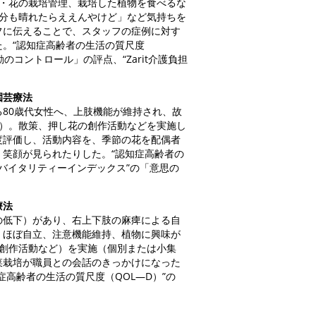
菜・花の栽培管理、栽培した植物を食べるな
気分も晴れたらええんやけど」など気持ちを
フに伝えることで、スタッフの症例に対す
。“認知症高齢者の生活の質尺度
コントロール」の評点、“Zarit介護負担
園芸療法
80歳代女性へ、上肢機能が維持され、故
動）。散策、押し花の創作活動などを実施し
度評価し、活動内容を、季節の花を配偶者
笑顔が見られたりした。“認知症高齢者の
“バイタリティーインデックス”の「意思の
療法
低下）があり、右上下肢の麻痺による自
作）ほぼ自立、注意機能維持、植物に興味が
、創作活動など）を実施（個別または小集
菜栽培が職員との会話のきっかけになった
高齢者の生活の質尺度（QOL―D）”の