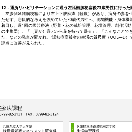
12．通所リハビリテーションに通う左延髄脳梗塞後73歳男性に行った
左腹側延髄脳梗塞により右上下肢麻痺（軽度）があり、病身の妻を生
たせず、悲観的な考えを強めていた70歳代男性へ、認知機能・身体機
着目し、週1回の園芸療法（野菜・花の栽培管理、花壇管理、創作活動
の小集団）。「（妻が）喜ぶから花を持って帰る」、「こんなことで
た」などの発言が聞かれ、“認知症高齢者の生活の質尺度（QOL―D）
評点に改善が見られた。
芸療法課程
0799-82-3131 FAX：0799-82-3124
兵庫県立大学大学院
兵庫県立淡路景観園芸学校
緑環境景観マネジメント研究科
生涯学習課程