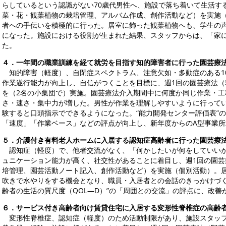
らしているという認識がない70歳代男性へ、施設で落ち着いて生活す
菜・花・観葉植物の栽培管理、アルバム作成、創作活動など）を実施
者への手伝いを積極的に行った。居室に飾った観葉植物へも、学生の
になった。施設における役割が生まれた結果、スタッフからは、「家
た。
４．一年間の職業訓練を経て就労を目指す知的障害者に行った園芸療
知的障害（軽度）、自閉症スペクトラム、注意欠如・多動症のある1
作業遂行能力が向上し、自信がつくことを目標に、週1回の園芸療法
を（2名の小集団で）実施。園芸療法介入期間中に何度か同じ作業・
さ・速さ・集中力が増した。男性が作業を理解しやすいように行って
験すると口頭指示でできるようになった。“能力開発センター評価表”
「速度」「作業ベース」などの評点が向上し、新年度からのA型事業
５．介護付き有料老人ホームに入居する認知症高齢者に行った園芸療
認知症（軽度）で、他者交流がなく、「何かしたいが何をしていいか
ュニケーション能力が高く、社交性があることに着目し、週1回の園
培管理、園芸活動ノート記入、創作活動など）を実施（個別活動）。
吹きで水やりをする機会となり、職員・入居者との会話のきっかけづく
齢者の生活の質尺度（QOL―D）”の「周囲との交流」の評点に、改善
６．サービス付き高齢者向け賃貸住宅に入居する変形性脊椎症の高齢
変形性脊椎症、認知症（軽度）のため活動制限があり、施設スタッフ