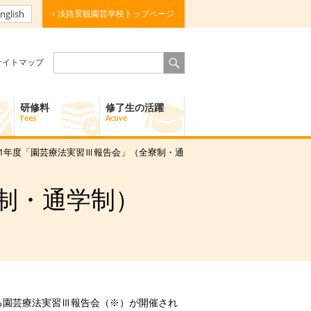
nglish
淡路景観園芸学校トップページ
サイトマップ
研修料
修了生の活躍
Fees
Active
成31年度「園芸療法実習Ⅲ報告会」（全寮制・通
制・通学制）
よる園芸療法実習Ⅲ報告会（※）が開催され