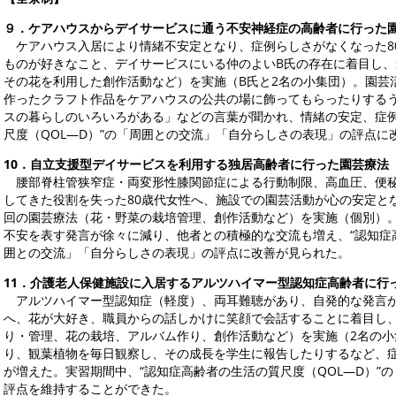
９．ケアハウスからデイサービスに通う不安神経症の高齢者に行った
ケアハウス入居により情緒不安定となり、症例らしさがなくなった8
ものが好きなこと、デイサービスにいる仲のよいB氏の存在に着目し、
その花を利用した創作活動など）を実施（B氏と2名の小集団）。園芸
作ったクラフト作品をケアハウスの公共の場に飾ってもらったりする
スの暮らしのいろいろがある」などの言葉が聞かれ、情緒の安定、症例
尺度（QOL―D）”の「周囲との交流」「自分らしさの表現」の評点に
10．自立支援型デイサービスを利用する独居高齢者に行った園芸療法
腰部脊柱管狭窄症・両変形性膝関節症による行動制限、高血圧、便秘
してきた役割を失った80歳代女性へ、施設での園芸活動が心の安定と
回の園芸療法（花・野菜の栽培管理、創作活動など）を実施（個別）
不安を表す発言が徐々に減り、他者との積極的な交流も増え、“認知症高
囲との交流」「自分らしさの表現」の評点に改善が見られた。
11．介護老人保健施設に入居するアルツハイマー型認知症高齢者に行
アルツハイマー型認知症（軽度）、両耳難聴があり、自発的な発言が
へ、花が大好き、職員からの話しかけに笑顔で会話することに着目し
り・管理、花の栽培、アルバム作り、創作活動など）を実施（2名の
り、観葉植物を毎日観察し、その成長を学生に報告したりするなど、
が増えた。実習期間中、“認知症高齢者の生活の質尺度（QOL―D）”
評点を維持することができた。