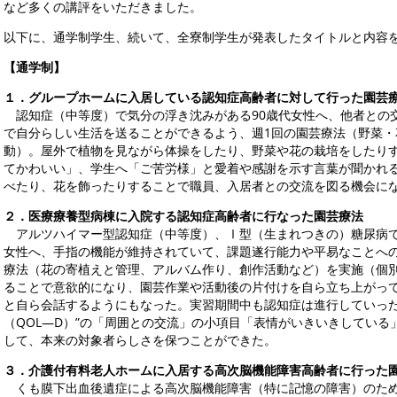
など多くの講評をいただきました。
以下に、通学制学生、続いて、全寮制学生が発表したタイトルと内容
【通学制】
１．グループホームに入居している認知症高齢者に対して行った園芸
認知症（中等度）で気分の浮き沈みがある90歳代女性へ、他者との
で自分らしい生活を送ることができるよう、週1回の園芸療法（野菜
動）。屋外で植物を見ながら体操をしたり、野菜や花の栽培をしたり
てかわいい」、学生へ「ご苦労様」と愛着や感謝を示す言葉が聞かれ
べたり、花を飾ったりすることで職員、入居者との交流を図る機会に
２．医療療養型病棟に入院する認知症高齢者に行なった園芸療法
アルツハイマー型認知症（中等度）、Ⅰ型（生まれつきの）糖尿病で
女性へ、手指の機能が維持されていて、課題遂行能力や平易なことへ
療法（花の寄植えと管理、アルバム作り、創作活動など）を実施（個
ることで意欲的になり、園芸作業や活動後の片付けを自ら立ち上がっ
と自ら会話するようにもなった。実習期間中も認知症は進行していった
（QOL―D）”の「周囲との交流」の小項目「表情がいきいきしてい
して、本来の対象者らしさを保つことができた。
３．介護付有料老人ホームに入居する高次脳機能障害高齢者に行った
くも膜下出血後遺症による高次脳機能障害（特に記憶の障害）のため