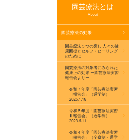
園芸療法とは
About
園芸療法の効果
園芸療法５つの癒し 人々の健
康回復とセルフ・ヒーリング
のために
園芸療法の対象者にみられた
健康上の効果 ー園芸療法実習
報告会よりー
令和７年度「園芸療法実習
Ⅲ報告会」（通学制）
2026.1.18
令和５年度「園芸療法実習
Ⅱ報告会」（通学制）
2023.6.11
令和４年度「園芸療法実習
Ⅲ報告会」（全寮制・通学