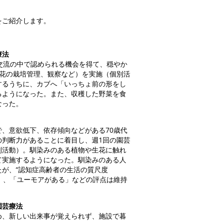
をご紹介します。
療法
交流の中で認められる機会を得て、穏やか
・花の栽培管理、観察など）を実施（個別活
するうちに、カブへ「いっちょ前の形をし
るようになった。また、収穫した野菜を食
なった。
、意欲低下、依存傾向などがある70歳代
の判断力があることに着目し、週1回の園芸
別活動）。馴染みのある植物や生花に触れ
て実施するようになった。馴染みのある人
が、“認知症高齢者の生活の質尺度
る」、「ユーモアがある」などの評点は維持
園芸療法
、新しい出来事が覚えられず、施設で暮