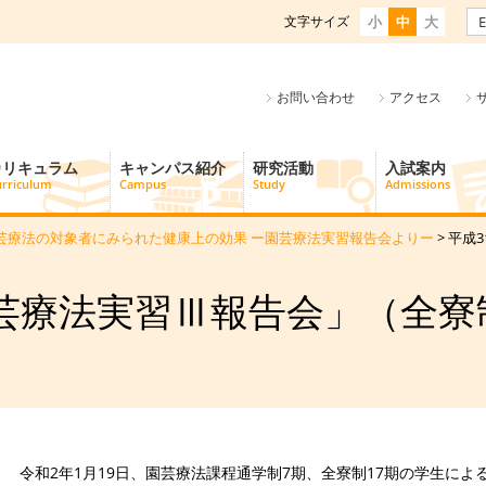
文字サイズ
小
中
大
E
お問い合わせ
アクセス
カリキュラム
キャンパス紹介
研究活動
入試案内
rriculum
Campus
Study
Admissions
芸療法の対象者にみられた健康上の効果 ー園芸療法実習報告会よりー
> 平
園芸療法実習Ⅲ報告会」（全寮
令和2年1月19日、園芸療法課程通学制7期、全寮制17期の学生に