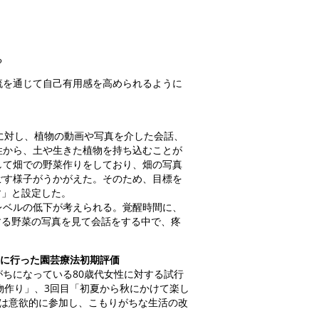
る
流を通じて自己有用感を高められるように
に対し、植物の動画や写真を介した会話、
性から、土や生きた植物を持ち込むことが
して畑での野菜作りをしており、畑の写真
ごす様子がうかがえた。そのため、目標を
す」と設定した。
レベルの低下が考えられる。覚醒時間に、
する野菜の写真を見て会話をする中で、疼
性に行った園芸療法初期評価
ちになっている80歳代女性に対する試行
物作り」、3回目「初夏から秋にかけて楽し
では意欲的に参加し、こもりがちな生活の改