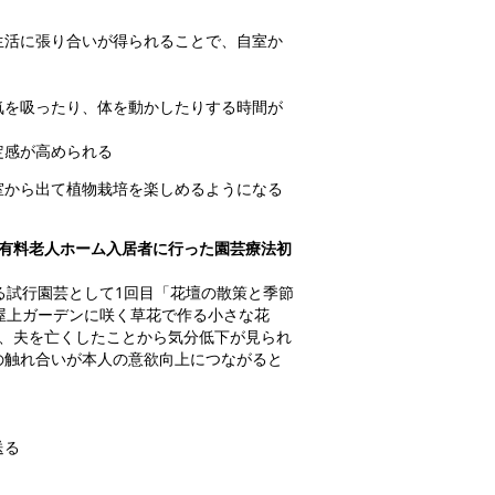
生活に張り合いが得られることで、自室か
気を吸ったり、体を動かしたりする時間が
定感が高められる
室から出て植物栽培を楽しめるようになる
有料老人ホーム入居者に行った園芸療法初
る試行園芸として1回目「花壇の散策と季節
屋上ガーデンに咲く草花で作る小さな花
近、夫を亡くしたことから気分低下が見られ
の触れ合いが本人の意欲向上につながると
送る