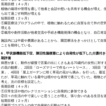
長期目標（４ヶ月）
植物の栽培や管理を通して他者と会話や想いを共有する機会が増え、
ら出て過ごす時間が増える
短期目標（２ヶ月）
①園芸療法プログラムの中で、植物に触れるために自室を出て外の空
増える
②栽培や創作活動が他者交流や手続き機能発揮の機会となり、自己肯
施設内には中庭や農園があることから、園芸療法をきっかけとして自
ことを期待している。
6
．甲状腺機能低下症、陳旧性脳梗塞により自発性が低下した介護付き
期評価
病歴が多く、動作が緩慢で言葉の出にくさもある70歳代の女性に対す
の花の観察」、2回目「ローズマリーで作るハートリース」、3回目「
束」、4回目「屋上ガーデンに咲く草花の花がら摘み」を行った。最
たが、草花に触れている最中は穏やかな表情で過ごしていた。植物と
考え、次の目標を設定した。
長期目標（４ヶ月）
①日常生活や他のレクリエーションに自発的に参加できる
②日々の生活の中で楽しいと思うことが増え、張り合いのある生活を
短期目標（２ヶ月）
①園芸プログラムの中で自発的な行動ができる