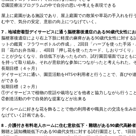
②園芸療法プログラムの中で自分の思いや考えを表現できる
屋上に庭園がある施設であり、屋上庭園での散策や草花の手入れを行
む中で、気分の安定、意欲の向上につなげていく。
7
．地域密着型デイサービスに通う脳梗塞後遺症のある90歳代女性に
脳梗塞後遺症により右上下肢に軽度の麻痺がある90歳代女性に対する
ットの鑑賞・フラワーボトルの作成」、2回目「ハーブを使った手浴・
目「花のお弁当箱」、4回目「押し花を使ったカード、しおりづくり
ことが少なくなり、自信低下があったものの、試行園芸場面ではとも
を持って取り組み、それが意欲的な参加につながったと考えられた。
長期目標（４ヶ月）
デイサービスに通い、園芸活動をHTSや利用者と行うことで、喜びや
ができる
短期目標（２ヶ月）
①デイサービスで植物の世話や栽培などを他者と協力しながら行うこ
②創造活動の中で自発的な提案などが出来る
デイルームに好きな花を飾ることで他の利用者や職員との交流を生み
なげていく計画である。
8
．介護付き有料老人ホームに住む意欲低下・難聴がある90歳代高齢
難聴と認知機能低下のある90歳代女性に対する試行園芸として、1回