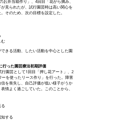
のお弁当箱作り」、4回目「花がら摘み、
下が見られたが、試行園芸時は高い関心を
た。そのため、次の目標を設定した。
る
しむ
ができる活動、したい活動を中心とした園
に行った園芸療法初期評価
試行園芸として1回目「押し花アート」、2
ワーを使ったリース作り」を行った。障害
自信を喪失し、自己評価が低い様子がうか
、表情よく過ごしていた。このことから、
送る
認知する