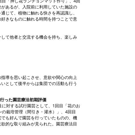
回目「押し花ランチョンマット作り」、4回
験があるが、入院前に利用していた施設の
を通じて、植物に触れる快さを再認識し、
の好きなものに触れる時間を持つことで意
介して他者と交流する機会を持ち、楽しみ
の指導を思い起こさせ、意欲や関心の向上
らいとして後半からは集団での活動も行う
に行った園芸療法初期評価
性に対する試行園芸として、1回目「花のお
ンの栽培管理（間引き・灌水）」、4回目
宅でも好んで園芸を行っていたものの、機
意欲的な取り組みが見られた。園芸療法目