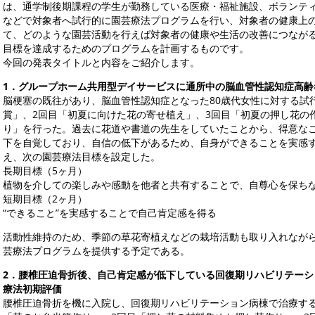
は、通学制後期課程の学生が勤務している医療・福祉施設、ボランテ
などで対象者へ試行的に園芸療法プログラムを行い、対象者の健康上
て、どのような園芸活動を行えば対象者の健康や生活の改善につなが
目標を達成するためのプログラムを計画するものです。
今回の発表タイトルと内容をご紹介します。
1
．グループホーム共用型デイサービスに通所中の脳血管性認知症高齢
脳梗塞の既往があり、脳血管性認知症となった80歳代女性に対する試
賞」、2回目「初夏に向けた花の寄せ植え」、3回目「初夏の押し花の
り」を行った。過去に花道や書道の先生をしていたことから、得意な
下を自覚しており、自信の低下があるため、自身ができることを実感
え、次の園芸療法目標を設定した。
長期目標（5ヶ月）
植物を介しての楽しみや感動を他者と共有することで、自尊心を保ち
短期目標（2ヶ月）
“できること”を実感することで自己肯定感を得る
活動性維持のため、季節の草花寄植えなどの栽培活動も取り入れなが
芸療法プログラムを提供する予定である。
2
．腰椎圧迫骨折後、自己肯定感が低下している回復期リハビリテーシ
療法初期評価
腰椎圧迫骨折を機に入院し、回復期リハビリテーション病棟で治療する