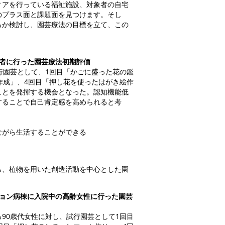
ィアを行っている福祉施設、対象者の自宅
のプラス面と課題面を見つけます。そし
るか検討し、園芸療法の目標を立て、この
者に行った園芸療法初期評価
行園芸として、1回目「かごに盛った花の鑑
作成」、4回目「押し花を使ったはがき絵作
ことを発揮する機会となった。認知機能低
することで自己肯定感を高められると考
ながら生活することができる
ら、植物を用いた創造活動を中心とした園
ョン病棟に入院中の高齢女性に行った園芸
90歳代女性に対し、試行園芸として1回目