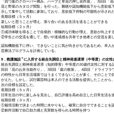
「四つ葉のクローバー摘み、ハーブと草花の押し花作成」、3回目「花
花と野菜のカタログ閲覧」を行った。難聴や認知機能低下から意欲低
示して集中して活動に参加しており、意欲低下抑制の可能性が示され
長期目標（５ヶ月）
楽しいと思うことが増え、張り合いのある生活を送ることができる
短期目標（２ヶ月）
①成功体験を得ることで自発的・積極的な行動が増え、意欲が向上す
②学生との交流を通して、想いや達成感を共有でき他者との交流を楽
認知機能低下に伴い、できないことに気が向きがちであるため、本人
芸療法プログラムを計画している。
＊
9
．救護施設
に入所する統合失調症と精神発達遅滞（中等度）の女性
統合失調症と精神発達遅滞（知的障害）中等度の30歳代女性に対する
回目「花のお弁当箱作り」、3回目「庭の散策」、4回目「ドライフラ
の特性から日常生活場面ではうまくできないことが多く、そのことで
がえた。しかし、試行園芸時は本人のできる活動を提供したことから
次の目標を設定した。
長期目標（５ヶ月）
日常生活の中に楽しみを見出し、自己評価を高め自立した日常生活を
短期目標（３ヶ月）
①栽培活動で決まった時間に水やりをし、確実に自分でできることを
②創作活動で自己効力感と充実館を得られる時間を持つ