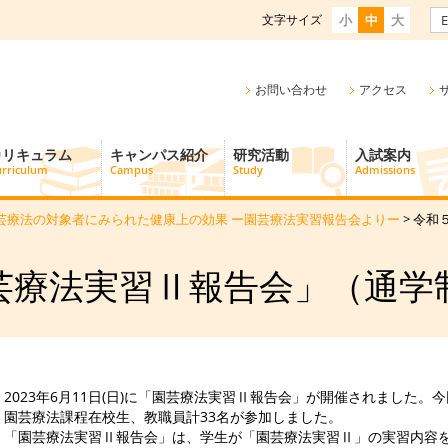
文字サイズ
小
中
大
E
お問い合わせ
アクセス
カリキュラム
キャンパス紹介
研究活動
入試案内
rriculum
Campus
Study
Admissions
芸療法の対象者にみられた健康上の効果 ー園芸療法実習報告会よりー
> 令
療法実習Ⅱ報告会」（通学制） 
2023年6月11日(日)に「園芸療法実習Ⅱ報告会」が開催されました
園芸療法課程在校生、教職員計33名が参加しました。
「園芸療法実習Ⅱ報告会」は、学生が「園芸療法実習Ⅱ」の実習内容