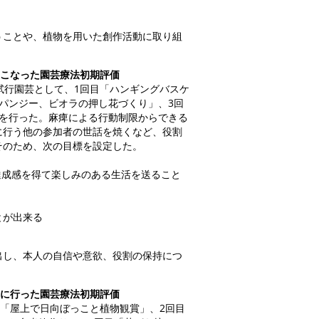
うことや、植物を用いた創作活動に取り組
おこなった園芸療法初期評価
試行園芸として、1回目「ハンギングバスケ
パンジー、ビオラの押し花づくり」、3回
」を行った。麻痺による行動制限からできる
に行う他の参加者の世話を焼くなど、役割
そのため、次の目標を設定した。
達成感を得て楽しみのある生活を送ること
とが出来る
出し、本人の自信や意欲、役割の保持につ
者に行った園芸療法初期評価
目「屋上で日向ぼっこと植物観賞」、2回目