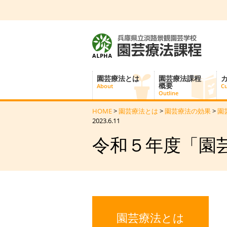
園芸療法とは
園芸療法課程
概要
About
Cu
Outline
HOME
>
園芸療法とは
>
園芸療法の効果
>
園
2023.6.11
令和５年度「園芸
園芸療法とは