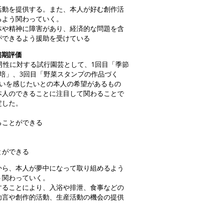
活動を提供する。また、本人が好む創作活
るよう関わっていく。
体や精神に障害があり、経済的な問題を含
ができるよう援助を受けている
初期評価
男性に対する試行園芸として、1回目「季節
培」、3回目「野菜スタンプの作品づく
がいを感じたいとの本人の希望があるもの
本人のできることに注目して関わることで
定した。
ることができる
とができる
から、本人が夢中になって取り組めるよう
う関わっていく。
することにより、入浴や排泄、食事などの
助言や創作的活動、生産活動の機会の提供