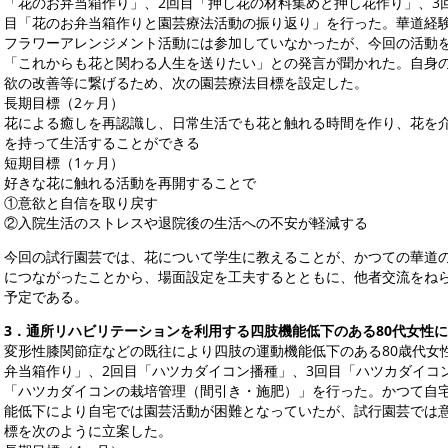
「花のお弁当箱作り」、2回目「押し花の材料集めと押し花作り」、3
目「花のお弁当箱作りと園芸療法活動の振り返り」を行った。華道経
フラワーアレンジメント活動には参加していなかったが、今回の活動
「これからも花と関わる人生を送りたい」との発言が聞かれた。自身
欲の改善等に繋げるため、次の園芸療法目標を設定した。
長期目標（2ヶ月）
花による癒しを再認識し、日常生活でも花と触れる時間を作り、花を
を持って生活することができる
短期目標（1ヶ月）
好きな花に触れる活動を再開することで
①意欲と自信を取り戻す
②入院生活のストレスや退院後の生活への不安が軽減する
今回の試行園芸では、花について学生に教えることが、かつての華道
につながったことから、場面設定を工夫するとともに、他者交流をね
予定である。
3
．通所リハビリテーションを利用する四肢機能低下のある80代女性
変形性膝関節症などの既往により四肢の運動機能低下のある80歳代女
弁当箱作り」、2回目「ハツカダイコン播種」、3回目「ハツカダイコ
「ハツカダイコンの栽培管理（間引き・施肥）」を行った。かつて自
能低下により自宅では園芸活動が困難となっていたが、試行園芸では
標を次のように立案した。