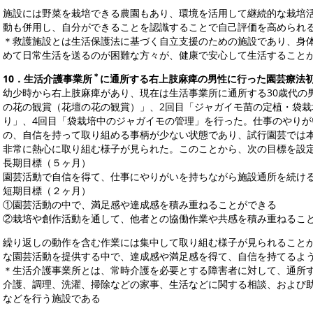
施設には野菜を栽培できる農園もあり、環境を活用して継続的な栽培
動も併用し、自分ができることを認識することで自己評価を高められ
＊救護施設とは生活保護法に基づく自立支援のための施設であり、身
めて日常生活を送るのが困難な方々が、健康で安心して生活すること
＊
10
．生活介護事業所
に通所する右上肢麻痺の男性に行った園芸療法
幼少時から右上肢麻痺があり、現在は生活事業所に通所する30歳代の
の花の観賞（花壇の花の観賞）」、2回目「ジャガイモ苗の定植・袋栽
り」、4回目「袋栽培中のジャガイモの管理」を行った。仕事のやり
の、自信を持って取り組める事柄が少ない状態であり、試行園芸では
非常に熱心に取り組む様子が見られた。このことから、次の目標を設
長期目標（５ヶ月）
園芸活動で自信を得て、仕事にやりがいを持ちながら施設通所を続け
短期目標（２ヶ月）
①園芸活動の中で、満足感や達成感を積み重ねることができる
②栽培や創作活動を通して、他者との協働作業や共感を積み重ねるこ
繰り返しの動作を含む作業には集中して取り組む様子が見られること
な園芸活動を提供する中で、達成感や満足感を得て、自信を持てるよ
＊生活介護事業所とは、常時介護を必要とする障害者に対して、通所
介護、調理、洗濯、掃除などの家事、生活などに関する相談、および
などを行う施設である