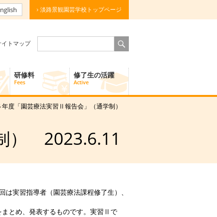
nglish
淡路景観園芸学校トップページ
サイトマップ
研修料
修了生の活躍
Fees
Active
和５年度「園芸療法実習Ⅱ報告会」（通学制）
2023.6.11
。今回は実習指導者（園芸療法課程修了生）、
をまとめ、発表するものです。実習Ⅱで