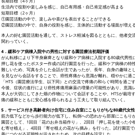
長期目標（4ヶ月）
生活内で役割や楽しみを感じ、自己有用感・自己肯定感が高まる
短期目標（2ヶ月）
①園芸活動の中で、楽しみや喜びを表出することができる
②園芸活動の中で、自身の役割を感じ、主体的に活動する場面が増え
本人の好む園芸活動を通して、ストレス軽減を図るとともに、他者交
関わっていく。
4
．緩和ケア病棟入院中の男性に対する園芸療法初期評価
がん転移により下半身麻痺となり緩和ケア病棟に入院する80歳代男性
押し花を使ったポスター作成の試行園芸を行った。緩和ケア病棟の特
難しいため、写真を介した会話が主であったが、長年、自身の趣味と
を見ながら会話をすることで、癌性疼痛から意識が離れ、穏やかに過
「HTS（園芸療法学生、以下同）との交流で疼痛の和らぐ時間を過ご
今後、症状の進行により癌性疼痛用麻薬の増量の可能性があり、意識
本人が大切にしてきた畑の作物について会話することや、HTSが栽培
痛の緩和とともに安心感を得られるよう工夫して取り組んでいく。
5
．サービス付き高齢者向け住宅に住み自室にこもりがちな80歳代女
筋力低下などから歩行能力が低下し、転倒への恐れから部屋にこもりが
園芸として、1回目「花のお弁当箱作り」、2回目「押し花を使った小
む寄せ植え」、4回目「寄せ植えの花がら摘み」を行った。試行園芸
善につながる可能性が示されたため、次の目標を設定した。