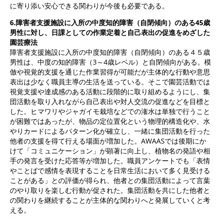
に寄り添い安心できる関わりが今後も必要である。
6.
障害者支援施設に入所の中度知的障害（自閉傾向）のある45歳
男性に対し、日課としての作業定着と自己表出の促進をめざした
園芸療法
障害者支援施設に入所の中度知的障害（自閉傾向）のある４５歳
男性は、中度の知的障害（3～4歳レベル）と自閉傾向がある。模
倣や視覚的支援を通じた作業習得が可能だが主体的な行動や意思
表出は少なく職員主導の生活を送っている。そこで園芸活動では
視覚支援や達成感のある活動に段階的に取り組めるようにし、集
団活動を取り入れながら自己表出や対人交流の促進などを目標と
した。ヒマワリやジャガイモ栽培などでの潅水は単独で行うこと
が困難ではあったが、物品の定位置化という物理的構造化や、水
やりカードによるパターン化が確立し、一緒に集団活動を行った
他者の支援を得て行える場面が増加した。AWAASでは後期にか
けて「コミュニケーション」が顕著に向上し、植物名の発語や相
手の発言を受けた応答等が増加した。職員アンケートでも「表情
やことばで感情を表現することを日常生活において多く見受ける
ことがある」との評価が得られ、他者との集団活動によって言葉
のやり取りを楽しむ行動が促された。集団活動を共にした他者と
の関わりを継続することが主体的な関わりへと発展していくと考
える。