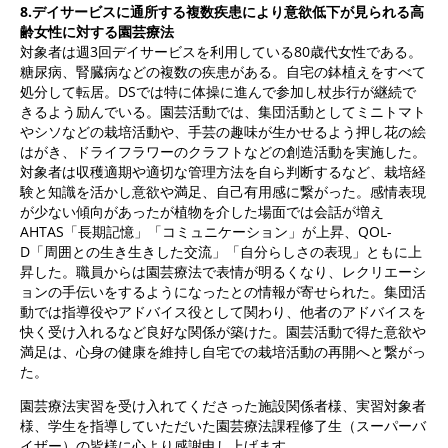
8.
デイサービスに通所する複数疾患により意欲低下が見られる高
齢女性に対する園芸療法
対象者は週3回デイサービスを利用している80歳代女性である。
糖尿病、腎臓病などの複数の疾患がある。自宅の鉢植えをすべて
処分して転居。DSでは特に体操に進んで参加し杖歩行が継続で
きるよう励んでいる。園芸活動では、集団活動としてミニトマト
やシソなどの栽培活動や、手芸の趣味が生かせるよう押し花の絵
はがき、ドライフラワーのクラフトなどの創造活動を実施した。
対象者は収穫適期や適切な管理方法を自ら判断するなど、栽培経
験と知識を活かし意欲や満足、自己有用感に繋がった。感情表現
が少ない傾向があったが植物を介した場面では会話が増え
AHTAS「長期記憶」「コミュニケーション」が上昇、QOL-
D「周囲との生き生きした交流」「自分らしさの表現」ともに上
昇した。職員からは園芸療法で表情が明るくなり、レクリエーシ
ョンの手伝いをするようになったとの情報が寄せられた。集団活
動では指導役やアドバイス役として関わり、他者のアドバイスを
快く受け入れるなど良好な関係が築けた。園芸活動で得た意欲や
満足は、心身の健康を維持し自宅での栽培活動の再開へと繋がっ
た。
園芸療法実習を受け入れてくださった施設関係者様、実習対象者
様、学生を指導していただいた園芸療法課程修了生（スーパーバ
イザー）の皆様に心より感謝申し上げます。