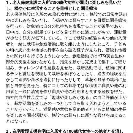
1
．老人保健施設に入所の90歳代女性が園芸に楽しみを見いだ
し、穏やかに生活することを目標とした園芸療法
老人保健施設に入所の90歳代女性に対して、施設での日常生活の
中に楽しみを見いだし、心穏やかに暮らすことを目標に園芸療法
を行った。対象者は自分の気持ちを表現することが苦手であり、
日中は、自分の部屋でテレビを見て静かに過ごしがちで、運動量
が少なく筋力が低下している。そこで栽培の経験をもつ他の入所
者と一緒に栽培や創造活動に取り組むようにしたところ、子ども
の頃の思い出や地域の行事を自ら語る様子が見られ、普段も他者
との関わりを持てるようになった。創造活動ではHTS(実習生)の
部分的支援を受けながらも、指先を動かし完成まで集中して取り
組み、チャレンジする意欲を見せた。栽培活動では、植物に関す
るテレビ番組を視聴して栽培を学ぼうとしたり、過去の経験を活
かして追肥や潅水を適切に行ったりして、草花や野菜の栽培に意
欲と自信を見せた。特にコカブの栽培では収穫後に職員や他の利
用者と一緒に漬物を作り職員や他の利用者と食する経験を得た。
精神的自立性尺度では「趣味や楽しみがある」の自己評価が上が
り、栽培活動を楽しみの一つとして自ら取り入れようとしている
ことがうかがえた。満足感や意欲を高め他者とともに植物の生長
を楽しめる園芸活動が、施設での暮らしに新たな喜びを加えるこ
とになった。
2
．在宅看護支援住宅に入居する100歳代女性への他者と交流し