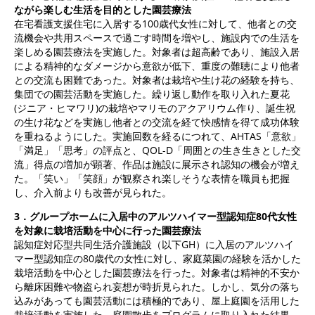
ながら楽しむ生活を目的とした園芸療法
在宅看護支援住宅に入居する100歳代女性に対して、他者との交
流機会や共用スペースで過ごす時間を増やし、施設内での生活を
楽しめる園芸療法を実施した。対象者は超高齢であり、施設入居
による精神的なダメージから意欲が低下、重度の難聴により他者
との交流も困難であった。対象者は栽培や生け花の経験を持ち、
集団での園芸活動を実施した。繰り返し動作を取り入れた夏花
(ジニア・ヒマワリ)の栽培やマリモのアクアリウム作り、誕生祝
の生け花などを実施し他者との交流を経て快感情を得て成功体験
を重ねるようにした。実施回数を経るにつれて、AHTAS「意欲」
「満足」「思考」の評点と、QOL-D「周囲との生き生きとした交
流」得点の増加が顕著、作品は施設に展示され認知の機会が増え
た。「笑い」「笑顔」が観察され楽しそうな表情を職員も把握
し、介入前よりも改善が見られた。
3
．グループホームに入居中のアルツハイマー型認知症80代女性
を対象に栽培活動を中心に行った園芸療法
認知症対応型共同生活介護施設（以下GH）に入居のアルツハイ
マー型認知症の80歳代の女性に対し、家庭菜園の経験を活かした
栽培活動を中心とした園芸療法を行った。対象者は精神的不安か
ら離床困難や物盗られ妄想が時折見られた。しかし、気分の落ち
込みがあっても園芸活動には積極的であり、屋上庭園を活用した
栽培活動を実施した。庭園散歩をプログラムに取り入れた結果、