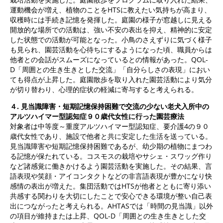
運動機会が増え、植物のことをHTSに教えたい気持ちが高まり、
収穫時には手続き記憶を発揮した。庭園の様子が窓越しに見える
開放的な場所での活動は、強い不安の表出を抑え、精神的に安定
した状態での活動が可能となった。小鳥のさえずりに気づく様子
も見られ、園芸活動を心待ちにするようになった頃、職員からは
他者との会話がスムーズになっているとの情報があった。QOL-
D「周囲との生き生きとした交流」「自分らしさの表現」におい
ても得点が上昇した。庭園散歩を取り入れた園芸活動により気分
が切り替わり、心理的症状の軽減に寄与すると考えられる。
４.
見当識障害・短期記憶保持困難で交流の少ない老犬入所中の
アルツハイマー型認知症９０歳代女性に行った園芸療法
対象者は中等度～重度アルツハイマー型認知症、要介護4の９０
歳代女性であり、施設で他者と共に安定した生活を送っている。
見当識障害や短期記憶保持困難であるが、幼少期の植物にまつわ
る記憶が保たれている。コスモスの栽培やサシェ・スワッグ作り
など諸感覚に働きかけるよう園芸活動を実施した。その結果、言
語表現や笑顔・アイコンタクトなどの非言語表現が豊かになり快
感情の表出が増えた。集団活動ではHTSが他者とともに寄り添い
共感する関わりを大切にしたことで安心できる環境が整い自己表
出につながったと考えられる。AHTASでは「時間の見当識」以外
の項目が維持または上昇、QOL-D「周囲との生き生きとした交