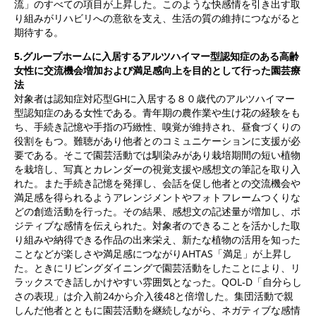
流」のすべての項目が上昇した。このような快感情を引き出す取
り組みがリハビリへの意欲を支え、生活の質の維持につながると
期待する。
5.
グループホームに入居するアルツハイマー型認知症のある高齢
女性に交流機会増加および満足感向上を目的として行った園芸療
法
対象者は認知症対応型GHに入居する８０歳代のアルツハイマー
型認知症のある女性である。青年期の農作業や生け花の経験をも
ち、手続き記憶や手指の巧緻性、嗅覚が維持され、昼食づくりの
役割をもつ。難聴があり他者とのコミュニケーションに支援が必
要である。そこで園芸活動では馴染みがあり栽培期間の短い植物
を栽培し、写真とカレンダーの視覚支援や感想文の筆記を取り入
れた。また手続き記憶を発揮し、会話を促し他者との交流機会や
満足感を得られるようアレンジメントやフォトフレームつくりな
どの創造活動を行った。その結果、感想文の記述量が増加し、ポ
ジティブな感情を伝えられた。対象者のできることを活かした取
り組みや納得できる作品の出来栄え、新たな植物の活用を知った
ことなどが楽しさや満足感につながりAHTAS「満足」が上昇し
た。ときにリビングダイニングで園芸活動をしたことにより、リ
ラックスでき話しかけやすい雰囲気となった。QOL-D「自分らし
さの表現」は介入前24から介入後48と倍増した。集団活動で親
しんだ他者とともに園芸活動を継続しながら、ネガティブな感情