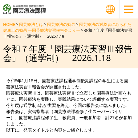
HOME
>
園芸療法とは
>
園芸療法の効果
>
園芸療法の対象者にみられた
健康上の効果 ー園芸療法実習報告会よりー
> 令和７年度「園芸療法実習
Ⅲ報告会」（通学制） 2026.1.18
令和７年度「園芸療法実習Ⅲ報告
会」（通学制） 2026.1.18
令和8年1月18日、園芸療法課程通学制後期課程の学生による園
芸療法実習Ⅲ報告会が開催されました。
園芸療法実習Ⅲは、園芸療法実習Ⅱで立案した園芸療法計画をも
とに、園芸療法を実践し、実践結果について評価する実習です。
今年度は通学制8名が実習を終え、今回の報告会に臨みました。
報告会は、実習指導者（園芸療法課程修了生スーパーバイザ
ー）、園芸療法課程修了生、教職員、一般参加者 計27名が参加
しました。
以下に、発表タイトルと内容をご紹介します。