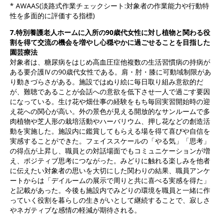
* AWAAS(淡路式作業チェックシート:対象者の作業能力や行動特
性を多面的に評価する指標)
7.特別養護老人ホームに入所の90歳代女性に対し植物と関わる役
割を得て交流の機会を増やし心穏やかに過ごせることを目指した
園芸療法
対象者は、糖尿病をはじめ高血圧症他複数の生活習慣病の持病が
ある要介護Ⅳの90歳代女性である。肩・肘・膝に可動域制限があ
り動きづらさがある。施設ではぬり絵に毎日取り組み意欲的だ
が、難聴であることが会話への意欲を低下させ一人で過ごす要因
になっている。生け花や畑仕事の経験をもち毎回実習開始時の迎
え花への関心が高い。外の景色が見える開放的なサンルームで多
肉植物や芝人形の栽培活動やハーバリウム、押し花などの創造活
動を実施した。施設内に鑑賞してもらえる場を得て喜びや自信を
実感することができた。フェイススケールの「やる気」「思考」
の得点が上昇し、職員との対話場面でもコミュニケーションが増
え、ポジティブ思考につながった。みどりに触れる楽しみを他者
に伝えたい対象者の思いを大切にした関わりの結果、職員アンケ
ートからは「デイルームの展示で周りと共に喜べる実感を得た」
と記載があった。今後も施設内でみどりの環境を職員と一緒に作
っていく役割を暮らしの生きがいとして継続することで、寂しさ
やネガティブな感情の軽減が期待される。