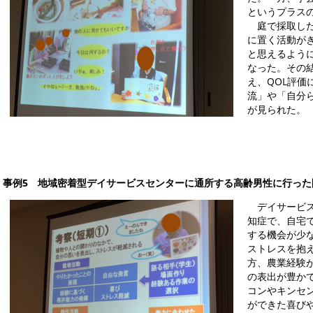
というプラス
庭で採取した
に置く活動が
と思えるよう
なった。その
え、QOL評
流」や「自分
が見られた。
事例5 地域密着型デイサービスセンターに通所する高齢男性に行った
デイサービス
知症で、自宅
する機会が少
ストレスを抱
方、農業経験
の表出が豊か
コンやキンセ
ができた喜び