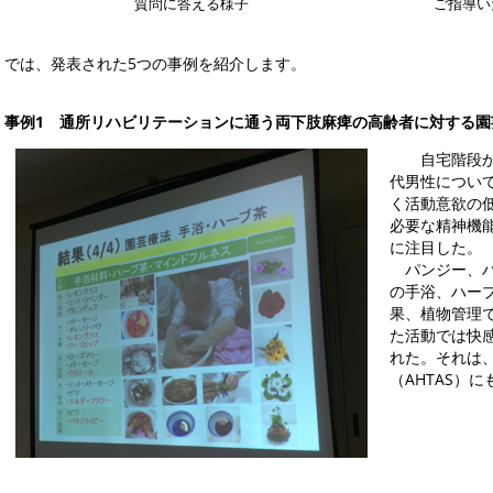
質問に答える様子
ご指導い
では、発表された5つの事例を紹介します。
事例1 通所リハビリテーションに通う両下肢麻痺の高齢者に対する園
自宅階段か
代男性につい
く活動意欲の
必要な精神機
に注目した。
パンジー、ハ
の手浴、ハー
果、植物管理
た活動では快
れた。それは
（AHTAS）