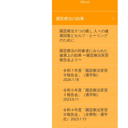
About
園芸療法の効果
園芸療法５つの癒し 人々の健
康回復とセルフ・ヒーリング
のために
園芸療法の対象者にみられた
健康上の効果 ー園芸療法実習
報告会よりー
令和７年度「園芸療法実習
Ⅲ報告会」（通学制）
2026.1.18
令和５年度「園芸療法実習
Ⅱ報告会」（通学制）
2023.6.11
令和４年度「園芸療法実習
Ⅲ報告会」（全寮制・通学
生）2023.1.15