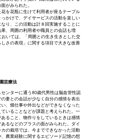
の面がみられた。
花を花瓶に生けて利用者が座るテーブル
きっかけで、デイサービスの活動を楽しい
になり、この活動は計８回実施することに
結果、周囲の利用者や職員との会話も増
価においては、「周囲との生き生きとした交
らしさの表現」に関する項目で大きな改善
園芸療法
センターに通う80歳代男性は脳血管性認
での妻との会話が少なく自分の感情を表出
ない、畑仕事や外出などができなくなった
えていることなどが課題と考えられた。一
があること、物作りをしているときは感情
であるなどのプラスの面がみられた。ダイ
ンカの栽培では、今までできなかった活動
や、農業経験に関するエピソード記憶の想