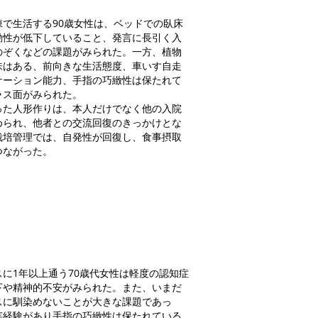
で生活する90歳女性は、ベッドでの臥床
動性が低下していること、発言に長引く入
のぞくなどの課題がみられた。一方、植物
味はある、前向きな生活態度、車いす自走
ケーション能力、手指の巧緻性は保たれて
ラス面がみられた。
た人形作りは、本人だけでなく他の入院
められ、他者との交流回復のきっかけとな
栽培管理では、自発性が回復し、食事摂取
つながった。
に1年以上通う70歳代女性は軽度の認知症
下や精神的不安がみられた。また、いまだ
スに馴染めないことが大きな課題であっ
芸経験があり手指の巧緻性は保たれている