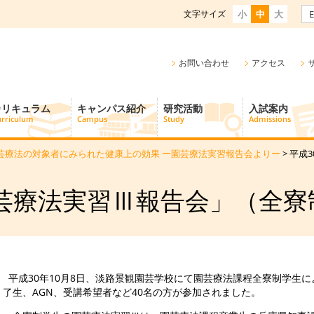
文字サイズ
小
中
大
E
お問い合わせ
アクセス
カリキュラム
キャンパス紹介
研究活動
入試案内
rriculum
Campus
Study
Admissions
芸療法の対象者にみられた健康上の効果 ー園芸療法実習報告会よりー
> 平成
療法実習Ⅲ報告会」（全寮制）2
平成30年10月8日、淡路景観園芸学校にて園芸療法課程全寮制学生
了生、AGN、受講希望者など40名の方が参加されました。