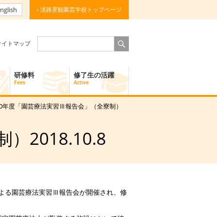
nglish
淡路景観園芸学校トップページ
サイトマップ
研修料
修了生の活躍
Fees
Active
30年度「園芸療法実習Ⅲ報告会」（全寮制）
018.10.8
による園芸療法実習Ⅲ報告会が開催され、修