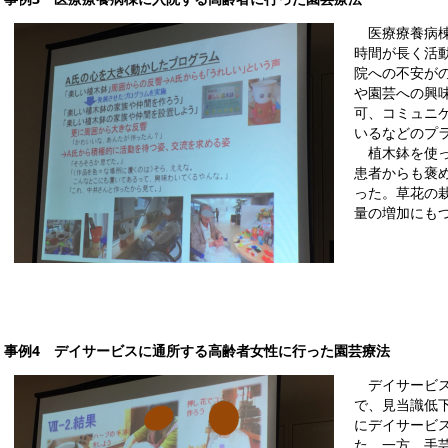
医療療養病棟
時間が長く活
院への不安が
や園芸への興
可、コミュニ
いるなどのプ
植木鉢を使っ
患者からも褒
った。草花の
量の増加にも
事例4 デイサービスに通所する高齢者女性に行った園芸療法
デイサービス
で、見当識低
にデイサービ
た。一方、手