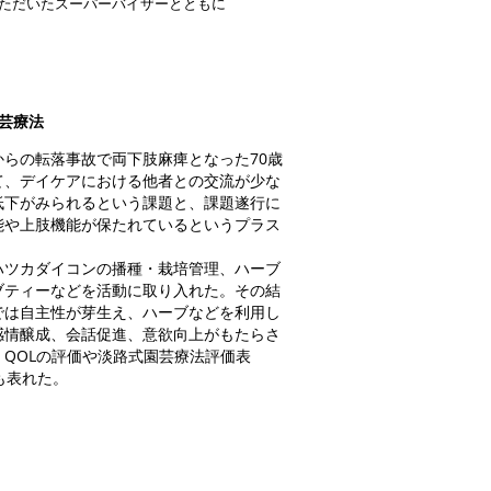
ただいたスーパーバイザーとともに
芸療法
らの転落事故で両下肢麻痺となった70歳
て、デイケアにおける他者との交流が少な
低下がみられるという課題と、課題遂行に
能や上肢機能が保たれているというプラス
ツカダイコンの播種・栽培管理、ハーブ
ブティーなどを活動に取り入れた。その結
では自主性が芽生え、ハーブなどを利用し
感情醸成、会話促進、意欲向上がもたらさ
、QOLの評価や淡路式園芸療法評価表
にも表れた。