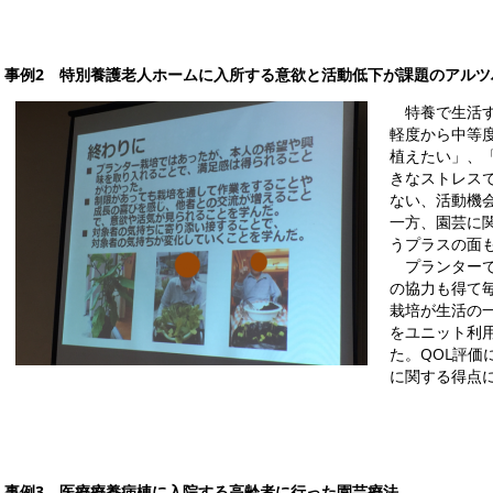
事例2 特別養護老人ホームに入所する意欲と活動低下が課題のアル
特養で生活す
軽度から中等
植えたい」、
きなストレス
ない、活動機
一方、園芸に
うプラスの面
プランターで
の協力も得て
栽培が生活の
をユニット利
た。QOL評
に関する得点
事例3 医療療養病棟に入院する高齢者に行った園芸療法