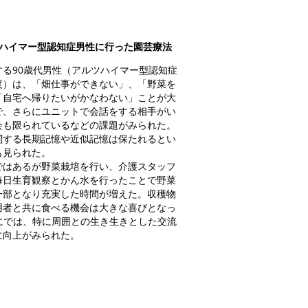
ツハイマー型認知症男性に行った園芸療法
る90歳代男性（アルツハイマー型認知症
度）は、「畑仕事ができない」、「野菜を
「自宅へ帰りたいがかなわない」ことが大
で、さらにユニットで会話をする相手がい
会も限られているなどの課題がみられた。
関する長期記憶や近似記憶は保たれるとい
も見られた。
はあるが野菜栽培を行い、介護スタッフ
毎日生育観察とかん水を行ったことで野菜
一部となり充実した時間が増えた。収穫物
用者と共に食べる機会は大きな喜びとなっ
価にでは、特に周囲との生き生きとした交流
に向上がみられた。