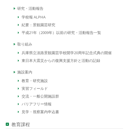
研究・活動報告
学校報 ALPHA
紀要：景観園芸研究
平成21年（2009年）以前の研究・活動報告一覧
取り組み
兵庫県立淡路景観園芸学校開学20周年記念式典の開催
東日本大震災からの復興支援方針と活動の記録
施設案内
教育・研究施設
実習フィールド
交流・一般公開施設群
バリアフリー情報
見学・視察案内申込書
教育課程