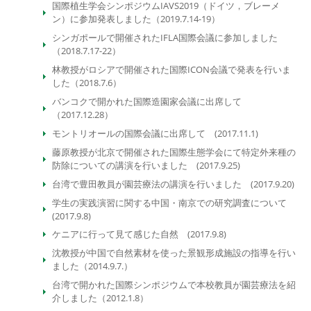
国際植生学会シンポジウムIAVS2019（ドイツ，ブレーメ
ン）に参加発表しました（2019.7.14-19）
シンガポールで開催されたIFLA国際会議に参加しました
（2018.7.17-22）
林教授がロシアで開催された国際ICON会議で発表を行いま
した（2018.7.6）
バンコクで開かれた国際造園家会議に出席して
（2017.12.28）
モントリオールの国際会議に出席して (2017.11.1)
藤原教授が北京で開催された国際生態学会にて特定外来種の
防除についての講演を行いました (2017.9.25)
台湾で豊田教員が園芸療法の講演を行いました (2017.9.20)
学生の実践演習に関する中国・南京での研究調査について
(2017.9.8)
ケニアに行って見て感じた自然 (2017.9.8)
沈教授が中国で自然素材を使った景観形成施設の指導を行い
ました（2014.9.7.）
台湾で開かれた国際シンポジウムで本校教員が園芸療法を紹
介しました（2012.1.8）