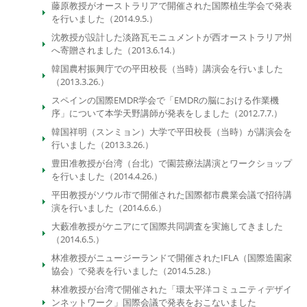
藤原教授がオーストラリアで開催された国際植生学会で発表
を行いました（2014.9.5.）
沈教授が設計した淡路瓦モニュメントが西オーストラリア州
へ寄贈されました（2013.6.14.）
韓国農村振興庁での平田校長（当時）講演会を行いました
（2013.3.26.）
スペインの国際EMDR学会で「EMDRの脳における作業機
序」について本学天野講師が発表をしました（2012.7.7.）
韓国祥明（スンミョン）大学で平田校長（当時）が講演会を
行いました（2013.3.26.）
豊田准教授が台湾（台北）で園芸療法講演とワークショップ
を行いました（2014.4.26.）
平田教授がソウル市で開催された国際都市農業会議で招待講
演を行いました（2014.6.6.）
大藪准教授がケニアにて国際共同調査を実施してきました
（2014.6.5.）
林准教授がニュージーランドで開催されたIFLA（国際造園家
協会）で発表を行いました（2014.5.28.）
林准教授が台湾で開催された「環太平洋コミュニティデザイ
ンネットワーク」国際会議で発表をおこないました