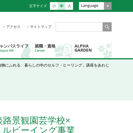
Language
文字サイズ
小
中
大
アクセス
サイトマップ
ャンパスライフ
就職・資格
ALPHA
GARDEN
mpus life
Career
と植物にふれる 暮らしの中のセルフ・ヒーリング」講座をあわじ
淡路景観園芸学校×
ェルビーイング事業