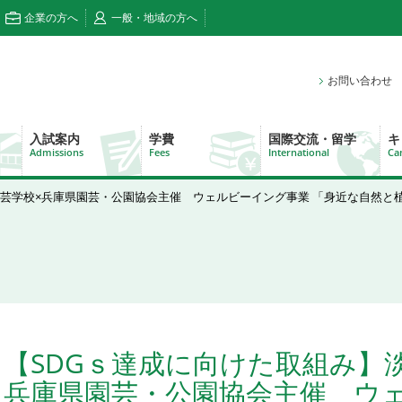
企業の方へ
一般・地域の方へ
お問い合わせ
入試案内
学費
国際交流・留学
キ
Admissions
Fees
International
Ca
観園芸学校×兵庫県園芸・公園協会主催 ウェルビーイング事業 「身近な自然
【SDGｓ達成に向けた取組み】
兵庫県園芸・公園協会主催 ウ