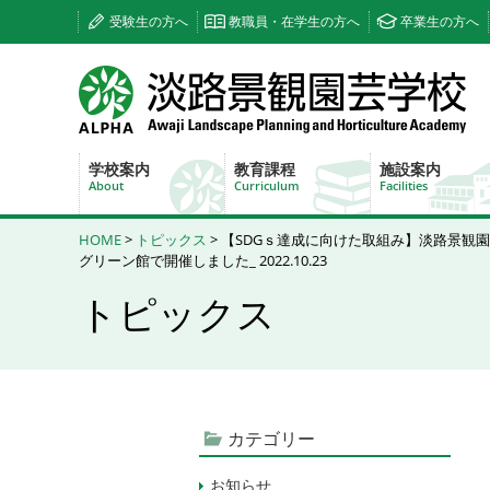
受験生の方へ
教職員・在学生の方へ
卒業生の方へ
学校案内
教育課程
施設案内
About
Curriculum
Facilities
HOME
>
トピックス
> 【SDGｓ達成に向けた取組み】淡路景
グリーン館で開催しました_ 2022.10.23
トピックス
カテゴリー
お知らせ