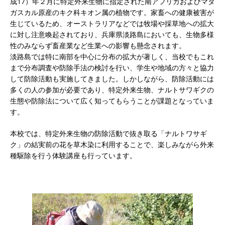
成17）年２月に特定外来生物に指定された南アフリカおよびマダ
ガスカル原産のキク科キオン属の植物です。家畜への健康被害が
生じているため、オーストラリアなどでは牧場や採草地への拡大
に対し注意喚起されており、兵庫県淡路島においても、生物多様
性のみならず畜産業など生業への影響も懸念されます。
淡路島では特に南部を中心に分布の拡大が著しく、当校でもこれ
まで分布調査や防除手法の検討を行い、学生や地域の方々と協力
して防除活動も実施してきました。しかしながら、防除活動には
多くの人の参加が必要であり、特定外来生物、ナルトサワギクの
生態や防除法について広く知ってもらうことが課題となっていま
す。
本校では、特定外来生物の防除活動で抜き取る「ナルトワサギ
ク」の結実前の花を草木染に利用することで、楽しみながら外来
種駆除を行う体験講座も行っています。