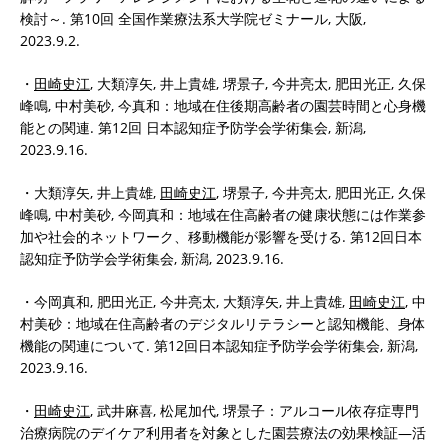
検討～. 第10回 全国作業療法系大学院ゼミナール, 大阪,
2023.9.2.
・
田崎史江
, 大類淳矢, 井上貴雄, 堺景子, 今井亮太, 肥田光正, 久保
峰鳴, 中村美砂, 今真和：地域在住後期高齢者の園芸時間と心身機
能との関連. 第12回 日本認知症予防学会学術集会, 新潟,
2023.9.16.
・大類淳矢, 井上貴雄,
田崎史江
, 堺景子, 今井亮太, 肥田光正, 久保
峰鳴, 中村美砂, 今岡真和：地域在住高齢者の健康状態には作業参
加や社会的ネットワーク、移動機能が影響を受ける. 第12回日本
認知症予防学会学術集会, 新潟, 2023.9.16.
・今岡真和, 肥田光正, 今井亮太, 大類淳矢, 井上貴雄,
田崎史江
, 中
村美砂：地域在住高齢者のデジタルリテラシーと認知機能、身体
機能の関連について. 第12回日本認知症予防学会学術集会, 新潟,
2023.9.16.
・
田崎史江
, 武井麻喜, 松尾加代, 堺景子：アルコール依存症専門
治療病院のデイケア利用者を対象とした園芸療法の効果検証―活