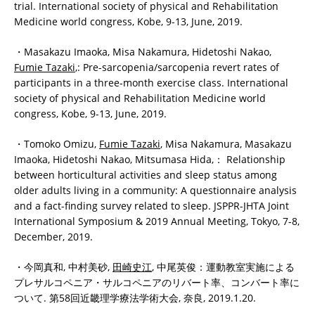
trial. International society of physical and Rehabilitation
Medicine world congress, Kobe, 9-13, June, 2019.
・Masakazu Imaoka, Misa Nakamura, Hidetoshi Nakao,
Fumie Tazaki
,: Pre-sarcopenia/sarcopenia revert rates of
participants in a three-month exercise class. International
society of physical and Rehabilitation Medicine world
congress, Kobe, 9-13, June, 2019.
・Tomoko Omizu,
Fumie Tazaki
, Misa Nakamura, Masakazu
Imaoka, Hidetoshi Nakao, Mitsumasa Hida,： Relationship
between horticultural activities and sleep status among
older adults living in a community: A questionnaire analysis
and a fact-finding survey related to sleep. JSPPR-JHTA Joint
International Symposium & 2019 Annual Meeting, Tokyo, 7-8,
December, 2019.
・今岡真和, 中村美砂,
田崎史江
, 中尾英俊：運動教室実施による
プレサルコペニア・サルコペニアのリバート率、コンバート率に
ついて. 第58回近畿理学療法学術大会, 奈良, 2019.1.20.