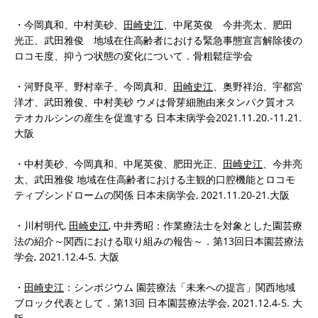
・今岡真和、中村美砂、
田崎史江
、中尾英俊 今井亮太、肥田
光正、武田雅俊 地域在住高齢者における緊急事態宣言解除後の
ロコモ度、抑うつ状態の変化について．骨粗鬆症学会
・河野良平、野村幸子、今岡真和、
田崎史江
、奥野祥治、宇都宮
洋才、武田雅俊、中村美砂 ウメは骨芽細胞由来タンパク質オス
テオカルシンの産生を促進する 日本未病学会2021.11.20.-11.21.
大阪
・中村美砂、今岡真和、中尾英俊、肥田光正、
田崎史江
、今井亮
太、武田雅俊 地域在住高齢者における主観的口腔機能とロコモ
ティブシンドロームの関係 日本未病学会, 2021.11.20-21.大阪
・川村明代,
田崎史江
, 中井秀昭：作業療法士を対象とした園芸療
法の紹介～関西における取り組みの報告～．第13回日本園芸療法
学会, 2021.12.4-5. 大阪
・
田崎史江
：シンポジウム 園芸療法「未来への提言」関西地域
ブロック代表として．第13回 日本園芸療法学会, 2021.12.4-5. 大