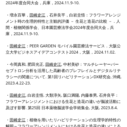
2024年度合同大会，兵庫，2024.11.9-10.
・増永百華，
田崎史江
，石井良平，白岩圭悟：フラワーアレンジ
メント時の生理的特性と主観的評価 － 生花と造花の比較 －．人
間・植物関係学会、日本園芸療法学会2024年度合同大会，兵
庫，2024.11.9-10.
・
田崎史江
：PEER GARDEN モバイル園芸療法サービス．大阪公
立大学ビジネスアイデアコンテスト2024，大阪，2024.11.02.
・今岡真和, 肥田光正,
田崎史江
, 中村美砂：マルチレーヤーパー
セプトロン分析を活用した高齢者のプレフレイルとデジタルリテ
ラシーの関連について. 第1回リハビリテーションDX研究会, 沖縄,
2023.4.22-23.
・
田崎史江
, 白岩圭悟, 大類淳矢, 阪口満陽, 内藤泰男, 石井良平：
フラワーアレンジメントにおける生花と造花の違いが脳波活動に
及ぼす影響. 第25回 日本薬物脳波学会学術集会, 大阪, 2023.8.4.
・
田崎史江
：植物を用いたリハビリテーションの生理学的特性の
解明～フラワーアレンジメントにおける生花と造花の違いによる