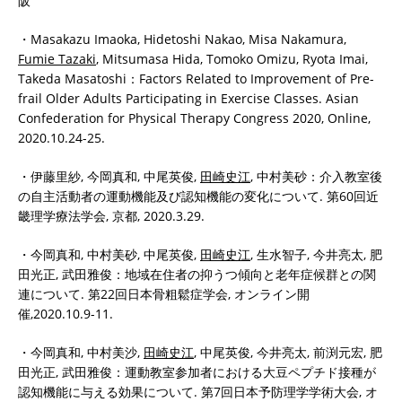
阪
・Masakazu Imaoka, Hidetoshi Nakao, Misa Nakamura,
Fumie Tazaki
, Mitsumasa Hida, Tomoko Omizu, Ryota Imai,
Takeda Masatoshi：Factors Related to Improvement of Pre-
frail Older Adults Participating in Exercise Classes. Asian
Confederation for Physical Therapy Congress 2020, Online,
2020.10.24-25.
・伊藤里紗, 今岡真和, 中尾英俊,
田崎史江
, 中村美砂：介入教室後
の自主活動者の運動機能及び認知機能の変化について. 第60回近
畿理学療法学会, 京都, 2020.3.29.
・今岡真和, 中村美砂, 中尾英俊,
田崎史江
, 生水智子, 今井亮太, 肥
田光正, 武田雅俊：地域在住者の抑うつ傾向と老年症候群との関
連について. 第22回日本骨粗鬆症学会, オンライン開
催,2020.10.9-11.
・今岡真和, 中村美沙,
田崎史江
, 中尾英俊, 今井亮太, 前渕元宏, 肥
田光正, 武田雅俊：運動教室参加者における大豆ペプチド接種が
認知機能に与える効果について. 第7回日本予防理学学術大会, オ