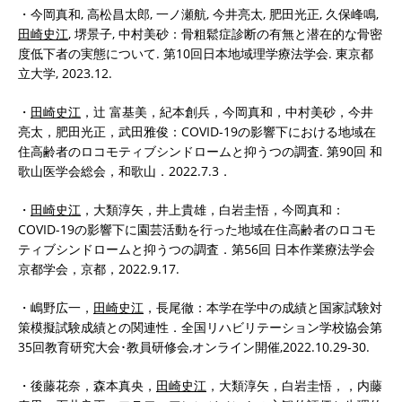
・今岡真和, 高松昌太郎, 一ノ瀬航, 今井亮太, 肥田光正, 久保峰鳴,
田崎史江
, 堺景子, 中村美砂：骨粗鬆症診断の有無と潜在的な骨密
度低下者の実態について. 第10回日本地域理学療法学会. 東京都
立大学, 2023.12.
・
田崎史江
，辻 富基美，紀本創兵，今岡真和，中村美砂，今井
亮太，肥田光正，武田雅俊：COVID-19の影響下における地域在
住高齢者のロコモティブシンドロームと抑うつの調査. 第90回 和
歌山医学会総会，和歌山．2022.7.3．
・
田崎史江
，大類淳矢，井上貴雄，白岩圭悟，今岡真和：
COVID-19の影響下に園芸活動を行った地域在住高齢者のロコモ
ティブシンドロームと抑うつの調査．第56回 日本作業療法学会
京都学会，京都，2022.9.17.
・嶋野広一，
田崎史江
，長尾徹：本学在学中の成績と国家試験対
策模擬試験成績との関連性．全国リハビリテーション学校協会第
35回教育研究大会･教員研修会,オンライン開催,2022.10.29-30.
・後藤花奈，森本真央，
田崎史江
，大類淳矢，白岩圭悟，，内藤