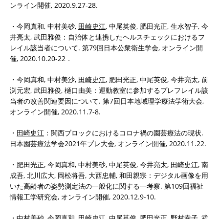
ンライン開催, 2020.9.27-28.
・今岡真和, 中村美砂,
田崎史江
, 中尾英俊, 肥田光正, 生水智子, 今
井亮太, 武田雅俊：自治体と連携したヘルスチェックにおけるフ
レイル該当者について. 第79回日本公衆衛生学会, オンライン開
催, 2020.10.20-22．
・今岡真和, 中村美沙,
田崎史江
, 肥田光正, 中尾英俊, 今井亮太, 前
渕元宏, 武田雅俊, 樋口由美：運動教室に参加するプレフレイル該
当者の改善関連要因について. 第7回日本地域理学療法学術大会,
オンライン開催, 2020.11.7-8.
・
田崎史江
：関西ブロックにおけるコロナ禍の園芸療法の現状.
日本園芸療法学会2021年プレ大会, オンライン開催, 2020.11.22.
・肥田光正, 今岡真和, 中村美砂, 中尾英俊, 今井亮太,
田崎史江
, 南
成吾, 北川広大, 岡松将吾, 大西忠輔, 和田親宗：デジタル画像を用
いた高齢者の姿勢測定法の一般化に関する一考察. 第109回福祉
情報工学研究会, オンライン開催, 2020.12.9-10.
・中村美砂, 今岡真和,
田崎史江
, 中尾英俊, 肥田光正, 野村幸子, 武