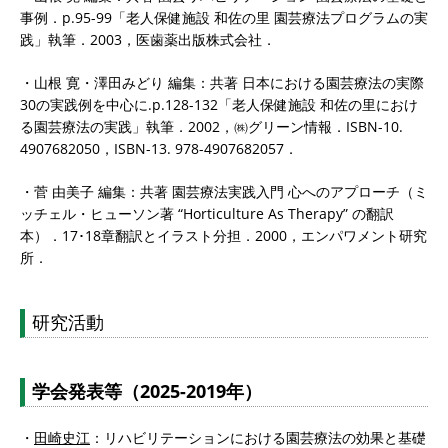
事例．p.95-99「老人保健施設 和佐の里 園芸療法プログラムの実
践」執筆．2003，医歯薬出版株式会社．
・山根 寛・澤田みどり 編集：共著 日本における園芸療法の実際
30の実践例を中心に.p.128-132「老人保健施設 和佐の里におけ
る園芸療法の実践」執筆．2002，㈱グリーン情報．ISBN-10.
4907682050，ISBN-13. 978-4907682057．
・菅 由美子 編集：共著 園芸療法実践入門 心へのアプローチ（ミ
ッチェル・ヒューソン著 “Horticulture As Therapy” の翻訳
本）．17･18章翻訳とイラスト分担．2000，エンパワメント研究
所．
研究活動
学会発表等（
202
5
-2019
年）
・
田崎史江
：リハビリテーションにおける園芸療法の効果と基礎