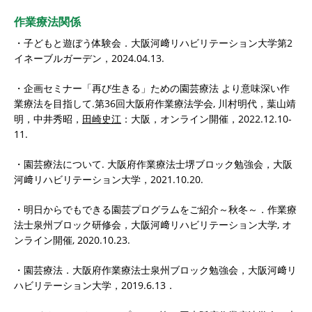
作業療法関係
・子どもと遊ぼう体験会．大阪河﨑リハビリテーション大学第2
イネーブルガーデン，2024.04.13.
・企画セミナー「再び生きる」ための園芸療法 より意味深い作
業療法を目指して.第36回大阪府作業療法学会, 川村明代，葉山靖
明，中井秀昭，
田崎史江
：大阪，オンライン開催，2022.12.10-
11.
・園芸療法について. 大阪府作業療法士堺ブロック勉強会，大阪
河﨑リハビリテーション大学，2021.10.20.
・明日からでもできる園芸プログラムをご紹介～秋冬～．作業療
法士泉州ブロック研修会，大阪河﨑リハビリテーション大学, オ
ンライン開催, 2020.10.23.
・園芸療法．大阪府作業療法士泉州ブロック勉強会，大阪河﨑リ
ハビリテーション大学，2019.6.13．