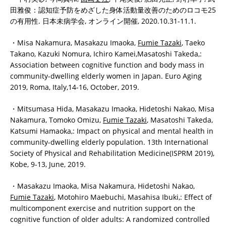
田雅俊：認知症予防をめざした身体活動量改善のためのロコモ25
の有用性. 日本未病学会, オンライン開催, 2020.10.31-11.1.
・Misa Nakamura, Masakazu Imaoka,
Fumie Tazaki
, Taeko
Takano, Kazuki Nomura, Ichiro Kamei,Masatoshi Takeda,:
Association between cognitive function and body mass in
community-dwelling elderly women in Japan. Euro Aging
2019, Roma, Italy,14-16, October, 2019.
・Mitsumasa Hida, Masakazu Imaoka, Hidetoshi Nakao, Misa
Nakamura, Tomoko Omizu,
Fumie Tazaki
, Masatoshi Takeda,
Katsumi Hamaoka,: Impact on physical and mental health in
community-dwelling elderly population. 13th International
Society of Physical and Rehabilitation Medicine(ISPRM 2019),
Kobe, 9-13, June, 2019.
・Masakazu Imaoka, Misa Nakamura, Hidetoshi Nakao,
Fumie Tazaki
, Motohiro Maebuchi, Masahisa Ibuki,: Effect of
multicomponent exercise and nutrition support on the
cognitive function of older adults: A randomized controlled