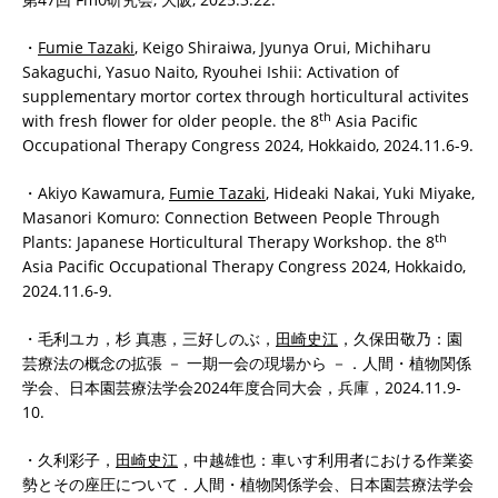
・
Fumie Tazaki
, Keigo Shiraiwa, Jyunya Orui, Michiharu
Sakaguchi, Yasuo Naito, Ryouhei Ishii: Activation of
supplementary mortor cortex through horticultural activites
th
with fresh flower for older people. the 8
Asia Pacific
Occupational Therapy Congress 2024, Hokkaido, 2024.11.6-9.
・Akiyo Kawamura,
Fumie Tazaki
, Hideaki Nakai, Yuki Miyake,
Masanori Komuro: Connection Between People Through
th
Plants: Japanese Horticultural Therapy Workshop. the 8
Asia Pacific Occupational Therapy Congress 2024, Hokkaido,
2024.11.6-9.
・毛利ユカ，杉 真惠，三好しのぶ，
田崎史江
，久保田敬乃：園
芸療法の概念の拡張 － 一期一会の現場から －．人間・植物関係
学会、日本園芸療法学会2024年度合同大会，兵庫，2024.11.9-
10.
・久利彩子，
田崎史江
，中越雄也：車いす利用者における作業姿
勢とその座圧について．人間・植物関係学会、日本園芸療法学会