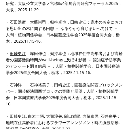
研究．大阪公立大学森ノ宮移転4部局合同研究フォーラム2025，
大阪，2025.11.29.
・石田浩彦，大藪崇司，剱持卓也，
田崎史江
：庭木の剪定におけ
る思い出の木に関する回想 － ゆるやかな庭じまいへ向けて －．
人間・植物関係学会、日本園芸療法学会2025年度合同大会，栃
木，2025.11.15-16.
・
田崎史江
，塚田伸也，剱持卓也：地域在住中高年者および高齢
者の園芸活動時間がwell-beingに及ぼす影響 － 認知症予防事業
のアンケート調査結果 －．人間・植物関係学会、日本園芸療法
学会2025年度合同大会，栃木，2025.11.15-16.
・石神洋一，石神裕美子，
田崎史江
，園芸療法関西ブロックメン
バー：園芸療法関西ブロックの実践と展望．人間・植物関係学
会、日本園芸療法学会2025年度合同大会，栃木，2025.11.15-
16.
・
田崎史江
, 白岩圭悟, 大類淳矢, 阪口満陽, 内藤泰男, 石井良平：
地域在住高齢者におけるフラワーアレンジメント時の脳波活動.
第47回 Fmθ研究会, 大阪, 2025.3.22.