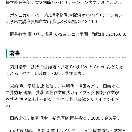
援学校高等部，大阪河﨑リハビリテーション大学，2021.6.25.
・ボタニカル・ハーブの講座指導.大阪河﨑リハビリテーション
大学出前講座貝塚市立山手地区公民館, 2018.11.01.
・園芸教室 寄せ植え指導. いなみシニア学園，和歌山，2016.8.8.
著書
・菊川裕幸・剱持卓也 編著：共著 Bright With Green みどりが
くれる、やさしい時間．2026，晃洋書房．
・岩崎 寛・早坂友成 監修，川村明代・澤田みどり・
田崎史江
・
中井秀昭 編集：共著 園芸作業療法ガイドブック 園芸×作業が
Well-beingな未来を創る．2025，株式会社クリエイツかもが
わ．
・
田崎史江
：単著 代替・補完医療 園芸療法．2006，金芳堂．
・山根 寛 編集：共著 園芸リハビリテーション 園芸療法の基礎と