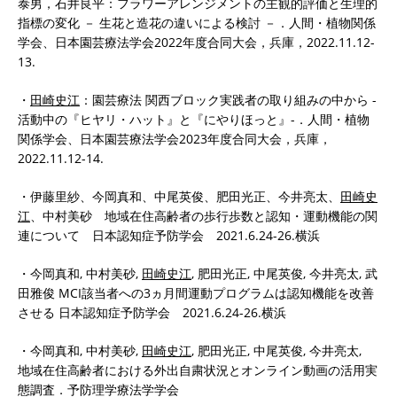
泰男，石井良平：フラワーアレンジメントの主観的評価と生理的
指標の変化 － 生花と造花の違いによる検討 －．人間・植物関係
学会、日本園芸療法学会2022年度合同大会，兵庫，2022.11.12-
13.
・
田崎史江
：園芸療法 関西ブロック実践者の取り組みの中から -
活動中の『ヒヤリ・ハット』と『にやりほっと』-．人間・植物
関係学会、日本園芸療法学会2023年度合同大会，兵庫，
2022.11.12-14.
・伊藤里紗、今岡真和、中尾英俊、肥田光正、今井亮太、
田崎史
江
、中村美砂 地域在住高齢者の歩行歩数と認知・運動機能の関
連について 日本認知症予防学会 2021.6.24-26.横浜
・今岡真和, 中村美砂,
田崎史江
, 肥田光正, 中尾英俊, 今井亮太, 武
田雅俊 MCI該当者への3ヵ月間運動プログラムは認知機能を改善
させる 日本認知症予防学会 2021.6.24-26.横浜
・今岡真和, 中村美砂,
田崎史江
, 肥田光正, 中尾英俊, 今井亮太,
地域在住高齢者における外出自粛状況とオンライン動画の活用実
態調査．予防理学療法学学会