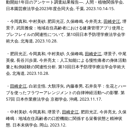
動開始1年目のアンケート調査結果報告―. 人間・植物関係学会,
日本園芸療法学会2023年度合同大会, 千葉, 2023.10.14-15.
・今岡真和, 中村美砂, 肥田光正, 久保峰鳴, 今井亮太,
田崎史江
, 堺
景子, 武田雅俊：地域在住高齢者における健康管理アプリ使用と
プレフレイルの関連性について. 第10回日本予防理学療法学会学
術大会, 北海道, 2023.10.28.
・肥田光正, 今岡真和, 中村美砂, 久保峰鳴,
田崎史江
, 堺景子, 中尾
英俊, 長谷川歩菜, 今井亮太：人工知能による慢性痛者の身体活動
量と転倒経験の関連性分析. 第10回日本予防理学療法学会学術大
会, 北海道, 2023.10.28.
・
田崎史江
, 白岩圭悟, 大類淳矢, 内藤泰男, 石井良平：生花とハー
ブを使ったフラワーアレンジメントの自律神経活動への影響. 第
57回 日本作業療法学会 京都学会, 沖縄, 2023.11.17.
・中村美砂, 今岡真和, 堺景子,
田崎史江
, 肥田光正, 今井亮太, 久保
峰鳴：地域在住高齢者の口腔機能に関係する栄養状態と精神状
態. 日本未病学会, 岡山, 2023.12.