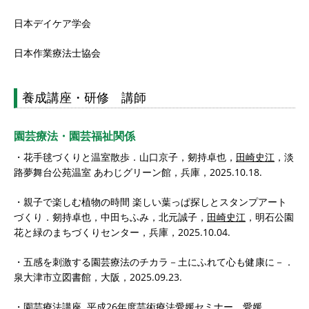
日本デイケア学会
日本作業療法士協会
養成講座・研修 講師
園芸療法・園芸福祉関係
・花手毬づくりと温室散歩．山口京子，剱持卓也，
田崎史江
，淡
路夢舞台公苑温室 あわじグリーン館，兵庫，2025.10.18.
・親子で楽しむ植物の時間 楽しい葉っぱ探しとスタンプアート
づくり．剱持卓也，中田ちふみ，北元誠子，
田崎史江
，明石公園
花と緑のまちづくりセンター，兵庫，2025.10.04.
・五感を刺激する園芸療法のチカラ－土にふれて心も健康に－．
泉大津市立図書館，大阪，2025.09.23.
・園芸療法講座. 平成26年度芸術療法愛媛セミナー，愛媛，