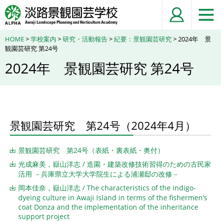
HOME
>
学校案内
>
研究・活動報告
>
紀要：景観園芸研究
> 2024年 景
観園芸研究 第24号
2024年 景観園芸研究 第24号
景観園芸研究 第24号（2024年4月）
景観園芸研究 第24号（表紙・裏表紙・奥付）
光成麻美，嶽山洋志 / 造園・建築改修技術習得のための古民家
活用 －兵庫県立大学大学院生による浦瀬邸の改修－
岡本佳奈，嶽山洋志 / The characteristics of the indigo-
dyeing culture in Awaji Island in terms of the fishermen’s
coat Donza and the implementation of the inheritance
support project