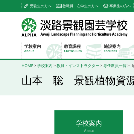
受験生の方へ
教職員・在学生の方へ
卒業生の方へ
学校案内
教育課程
施設案内
About
Curriculum
Facilities
HOME
>
学校案内
>
教員・インストラクター
>
専任教員一覧
> 
山本 聡 景観植物資
学校案内
About