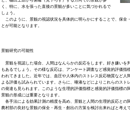
く、特に、水を張った直後の景観が多いことに気づかれるで
しょう。
このように、景観の視認状況を具体的に明らかにすることで、保全・
とが可能となります。
景観研究の可能性
景観を視認した場合、人間はなんらかの反応をします。好き嫌いを判
もあるでしょう。その様な反応は、アンケート調査など感覚的評価指
われてきました。近年では、血圧や人体内のストレス反応物質など人
よる評価も試みられています。さらに、唾液などによりこれらのスト
の発達も見られます。このような生理的評価指標と感覚的評価指標の
景観の形成には重要となります。
各手法による効果計測の精度を高め、景観と人間の生理的反応との関
農村部の良好な景観の保全・再生・創出の方策を検討出来ればと考え