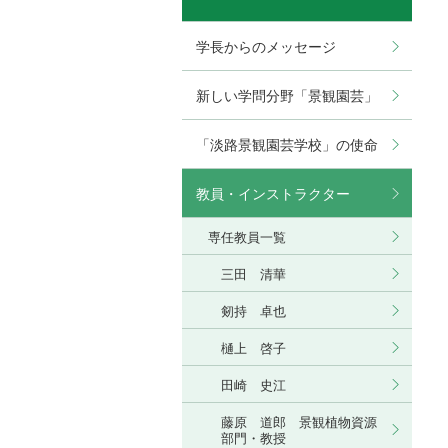
学長からのメッセージ
新しい学問分野「景観園芸」
「淡路景観園芸学校」の使命
教員・インストラクター
専任教員一覧
三田 清華
剱持 卓也
樋上 啓子
田崎 史江
藤原 道郎 景観植物資源
部門・教授