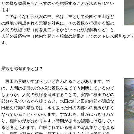
どの様な効果をもたらすのかを把握することが求められてい
ます。
このような社会状況の中、私は、主として公園や里山など
の緑地で構成される景観を対象に、その景観を把握する際の
人間の視認行動（何を見ているかといった視線解析など）と
人間の反応特性（体内で起こる現象の結果としてのストレス緩和など
す。
景観を認識するとは？
棚田の景観がすばらしいと言われることがあります。で
は、人間は棚田のどの様な景観を見てそう判断しているので
しょうか。人間の視線を追跡することで、実際に棚田のどの
部分を見ているかを捉えると、水田の畦と田の内部が明瞭な
田植え時期の景観では、水を張った田の内部への視線が多く
なっていることがわかります。すなわち、畦がはっきりわか
り、棚田の形が分かりやすい時期が棚田の認識には適してい
ると考えられます。市販されている棚田の写真集などを見る
と、棚田上部から俯瞰（見下ろす）する方向での景観が多