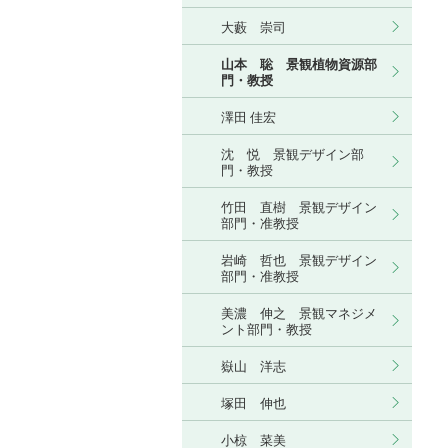
大藪 崇司
山本 聡 景観植物資源部
門・教授
澤田 佳宏
沈 悦 景観デザイン部
門・教授
竹田 直樹 景観デザイン
部門・准教授
岩崎 哲也 景観デザイン
部門・准教授
美濃 伸之 景観マネジメ
ント部門・教授
嶽山 洋志
塚田 伸也
小椋 菜美