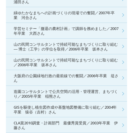
浦田さん
緑ゆたかなまちへの計画づくりの現場での奮闘／2007年卒
業 河合さん
学芸セミナー「撤退の農村計画」で講師を務めました／2007
年卒業 大西さん
山の民間コンサルタントで持続可能なまちづくりに取り組む
― 博士（工学）の学位を取得／2006年卒業 坂本さん
山の民間コンサルタントで持続可能なまちづくりに取り組む
／2006年卒業 坂本さん
大阪府の公園緑地行政の最前線での奮闘／2006年卒業 堤さ
ん
造園コンサルタントで公共空間の活用・管理運営、まちづく
り／2005年卒業 稲熊さん
GISを駆使し植生図作成や基盤地図整備に取り組む／2004年
卒業 猿谷（吉村）さん
CLA賞2010調査・計画部門 最優秀賞受賞／2003年卒業 伊
藤さん