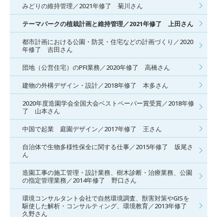
みどりの維持管理／2021年修了 菊川さん
テーマパークの植栽計画と維持管理／2021年修了 上田さん
都市計画における公園・防災・住宅などの計画づくり／2020
年修了 吉田さん
団地（公営住宅）のPFI業務／2020年修了 高橋さん
建物の外構デザイン・設計／2018年修了 本多さん
2020年度造園学会全国大会ベストペーパー賞受賞／2018年修
了 山本さん
中国で起業 庭園デザイン／2017年修了 王さん
自治体で生物多様性保全に関する仕事／2015年修了 坂尾さ
ん
造園工事の施工管理・設計業務、樹木診断・治療業務、公園
の指定管理業務／2014年修了 野口さん
環境コンサルタント会社で自然環境調査、獣害対策やGISを
駆使した解析・コンサルティング、環境教育／2013年修了
久野さん