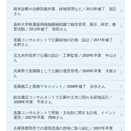
樹木診断や治療回復作業、緑地管理など／2012年修了 国正
さん
薬科大学附属薬用植物園補助園で栽培管理，展示，研究，教
育活動／2012年修了 前田さん
造園コンサルタントで公園緑地の計画・設計／2011年修了
永野さん
北九州市役所で公園の設計・工事監督／2009年卒業 中山さ
ん
兵庫県で造園職として公園の運営管理／2009年卒業 大根さ
ん
造園施工と業務マネジメント／2008年修了 吉水さん
総合建設コンサルタントで公園や土木に関わる緑地設計／
2008年卒業 平井さん
造園コンサルタントで景観・文化財に関する計画、イベント
運営／2007年卒業 岡崎さん
兵庫県豊岡市での環境意識の啓発に取り組む／2007年卒業