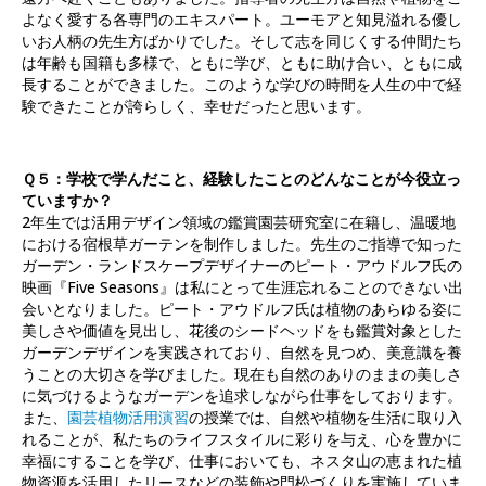
よなく愛する各専門のエキスパート。ユーモアと知見溢れる優し
いお人柄の先生方ばかりでした。そして志を同じくする仲間たち
は年齢も国籍も多様で、ともに学び、ともに助け合い、ともに成
長することができました。このような学びの時間を人生の中で経
験できたことが誇らしく、幸せだったと思います。
Ｑ５：学校で学んだこと、経験したことのどんなことが今役立っ
ていますか？
2年生では活用デザイン領域の鑑賞園芸研究室に在籍し、温暖地
における宿根草ガーテンを制作しました。先生のご指導で知った
ガーデン・ランドスケープデザイナーのピート・アウドルフ氏の
映画『Five Seasons』は私にとって生涯忘れることのできない出
会いとなりました。ピート・アウドルフ氏は植物のあらゆる姿に
美しさや価値を見出し、花後のシードヘッドをも鑑賞対象とした
ガーデンデザインを実践されており、自然を見つめ、美意識を養
うことの大切さを学びました。現在も自然のありのままの美しさ
に気づけるようなガーデンを追求しながら仕事をしております。
また、
園芸植物活用演習
の授業では、自然や植物を生活に取り入
れることが、私たちのライフスタイルに彩りを与え、心を豊かに
幸福にすることを学び、仕事においても、ネスタ山の恵まれた植
物資源を活用したリースなどの装飾や門松づくりを実施していま