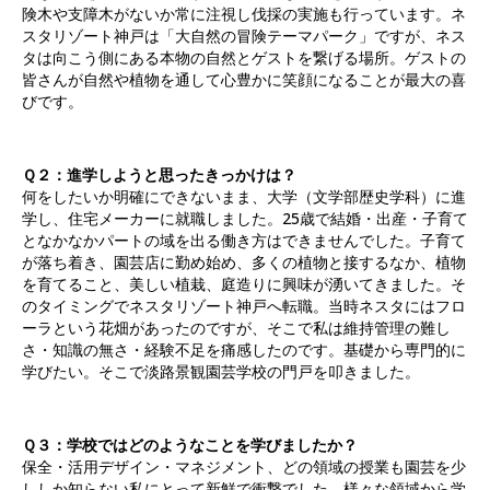
険木や支障木がないか常に注視し伐採の実施も行っています。ネ
スタリゾート神戸は「大自然の冒険テーマパーク」ですが、ネス
タは向こう側にある本物の自然とゲストを繋げる場所。ゲストの
皆さんが自然や植物を通して心豊かに笑顔になることが最大の喜
びです。
Ｑ２：進学しようと思ったきっかけは？
何をしたいか明確にできないまま、大学（文学部歴史学科）に進
学し、住宅メーカーに就職しました。25歳で結婚・出産・子育て
となかなかパートの域を出る働き方はできませんでした。子育て
が落ち着き、園芸店に勤め始め、多くの植物と接するなか、植物
を育てること、美しい植栽、庭造りに興味が湧いてきました。そ
のタイミングでネスタリゾート神戸へ転職。当時ネスタにはフロ
ーラという花畑があったのですが、そこで私は維持管理の難し
さ・知識の無さ・経験不足を痛感したのです。基礎から専門的に
学びたい。そこで淡路景観園芸学校の門戸を叩きました。
Ｑ３：学校ではどのようなことを学びましたか？
保全・活用デザイン・マネジメント、どの領域の授業も園芸を少
ししか知らない私にとって新鮮で衝撃でした。様々な領域から学