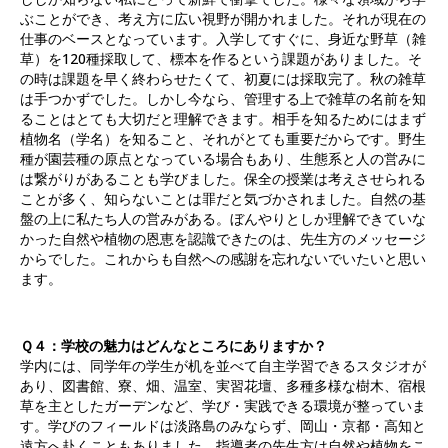
ぶことができ、考え方に広い視野が開かれました。それが現在の
仕事のベースとなっています。入学してすぐに、身近な野草（雑
草）を120種採取して、標本を作るという課題がありました。そ
の時は課題を早く終わらせたくて、初夏には採取完了。秋の雑草
は手つかずでした。しかし今なら、管理する上で雑草の名前を知
ることはとても大切だと理解できます。相手を知るためにはまず
植物名（学名）を知ること、それがとても重要だからです。野生
種が園芸種の原点となっている場合もあり、生態系と人の営みに
は繋がりがあることも学びました。保全の授業は考えさせられる
ことが多く、知らないことは罪だと気づかされました。自然の基
盤の上に私たち人の営みがある。ぼんやりとしか理解できていな
かった自然や植物の恩恵を認識できたのは、先生方のメッセージ
からでした。これからも自然への感謝を忘れないでいたいと思い
ます。
Ｑ４：学校の魅力はどんなところにありますか？
学内には、同学年の学生が机を並べて自主学習できるスタジオが
あり、図書館、寮、畑、温室、実習花壇、多種多様な樹木、宿根
草を主としたガーデンなど、学び・実践できる環境が整っていま
す。学びのフィールドは淡路島のみならず、岡山・京都・高知と
遠方へ赴くこともありました。指導者の先生方は自然や植物をこ