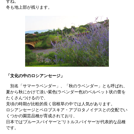
すね。
冬も地上部が残ります。
「文化の中のロシアンセージ」
別名「サマーラベンダー」、「秋のラベンダー」とも呼ばれ、
夏から秋にかけて淡い紫色(ラベンダー色)のベルベット状の蕾を
たくさんつけるので、
見頃の時期が比較的長く宿根草の中では人気があります。
ロシアンセージとペロブスキア・アブロタノイデスとの交配でい
くつかの園芸品種が育成されており、
日本では‘ブルースパイヤー’と‘リトルスパイヤー’が代表的な品種
です。