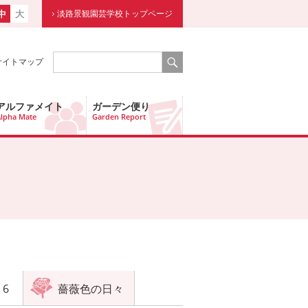
中
大
淡路景観園芸学校トップページ
サイトマップ
アルファメイト
ガーデン便り
lpha Mate
Garden Report
6
薔薇色の日々