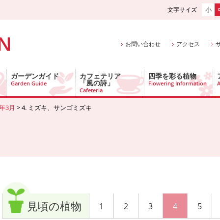
文字サイズ
小
お問い合わせ
アクセス
ガーデンガイド
カフェテリア
四季を彩る植物
「風の詩」
Garden Guide
Flowering Information
A
Cafeteria
7年3月
> 4. ミズキ、サンゴミズキ
見頃の植物
1
2
3
4
5