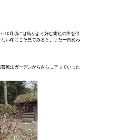
～10月頃には鳥がよく好む紺色の実を付
少ない冬にこそ見てみると、また一風変わ
芸療法ガーデンからさらに下っていった