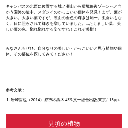
キャンパスの北西に位置する城ノ瀬山から環境修復ゾーンへと向
かう園路の途中、スダジイのかっこいい個体を発見！まず、葉が
大きい。大きい葉ですが、裏面の金色の輝きは均一。虫食いもな
く、日に照らされて輝きを増していました。…たくましい葉、美
しい葉の色。惚れ惚れする姿ですね！これぞ美樹！
みなさんもぜひ、自分なりの美しい・かっこいいと思う植物や個
体、その部位を探してみてください！
参考文献：
岩崎哲也（2014）
都市の樹木 433
.文一総合出版,東京,113pp.
見頃の植物