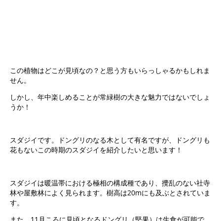
この植物はどこが見頃なの？と思う方もいらっしゃるかもしれま
せん。
しかし、年中楽しめることが常緑樹の大きな魅力ではないでしょ
うか！
スダジイです。ドングリのなる木として有名ですが、ドングリも
花もないこの時期のスダジイを紹介したいと思います！
スダジイは暖温帯における極相の構成種であり、攪乱のない社寺
林や屋敷林によく見られます。樹高は20mにも及ぶとされていま
す。
また、11月ころに見頃となるドングリ（堅果）は生食が可能で