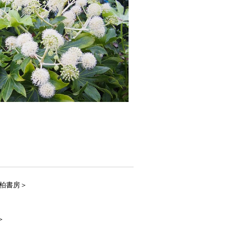
，柏書房＞
＞