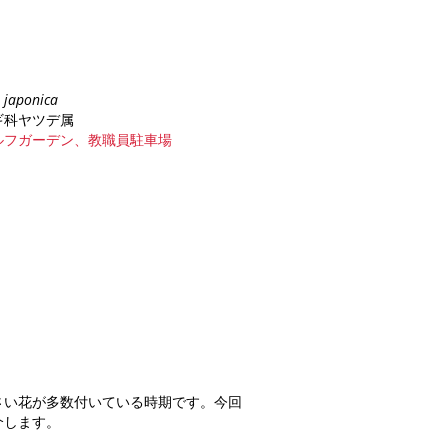
a japonica
ギ科ヤツデ属
ルフガーデン、教職員駐車場
さい花が多数付いている時期です。今回
介します。