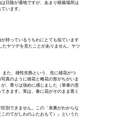
地は日陰が適地ですが、あまり植栽場所は
れています。
狗が持っているうちわにとても似ています
裂したヤツデを見たことがありません。ヤツ
すね。
す。また、雄性先熟という、先に雄花がつ
の写真のように雄花と雌花の形がちがいま
うが、香りは強めに感じました（筆者の意
ってきます。実は、春に花がそのまま黒く
で区別できません。この「表裏がわからな
（このてがしわのふたおもて）』というた