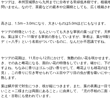
ヤツデは、本州茨城県から九州までに分布する常緑低木樹です。植栽
問いません。なので、茶庭などの庭木や公園樹としても、広く植栽さ
高さは、1.5m～3.0mになり、大きいものは5.0mほどにもなります。
ヤツデの特徴というと、なんといっても大きな掌状の葉っぱです。天
ね。葉は深く7～11裂する掌状の形をしていますが、筆者は、葉が8
デ（＝八手）という名前がついているのに、なんだか不思議で
ヤツデの花期は、11月から12月にかけて、無数の白い花を咲かせま
き、そのあと雌花になる、面白い花の特徴をしています。確かに、下
すよね。ちなみに香りはゴムっぽい香りがして、雌花よりも雄花のほ
見）。この香りに引き寄せられてハエ目やアリ目の虫が蜜を吸いにや
熟します。
葉は鱗片状で対生につき、枝が縦につきます。また、葉の表裏は一目
いこと＝二様または両面にあること』に由来して、『児の手柏の二面
とえ・古歌にも使われています。