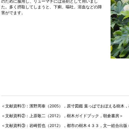
のために服用し、リューマチには浴剤として用いまし
た。多く摂取してしまうと、下痢、嘔吐、溶血などの障
害がでます。
＜文献資料①：濱野周泰（2005），原寸図鑑 葉っぱでおぼえる樹木
＜文献資料②：上原敬二（2012），樹木ガイドブック，朝倉書房＞
＜文献資料③：岩崎哲也（2012），都市の樹木４３３，文一総合出版