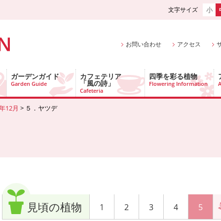
文字サイズ
小
お問い合わせ
アクセス
ガーデンガイド
カフェテリア
四季を彩る植物
「風の詩」
Garden Guide
Flowering Information
A
Cafeteria
6年12月
> ５．ヤツデ
見頃の植物
1
2
3
4
5