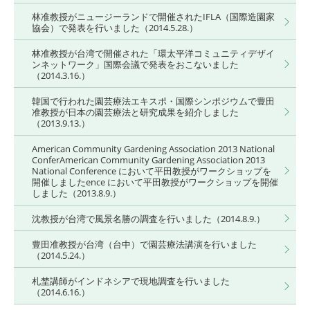
林准教授がニュージーランドで開催されたIFLA（国際造園家
協会）で発表を行いました（2014.5.28.）
林准教授が台湾で開催された「環太平洋コミュニティデザイ
ンネットワーク」国際会議で発表をおこないました
（2014.3.16.）
韓国で行われた園芸療法エキスポ・国際シンポジウムで豊田
准教授が日本の園芸療法と研究成果を紹介しました
（2013.9.13.）
American Community Gardening Association 2013 National
ConferAmerican Community Gardening Association 2013
National Conference において平田教授がワークショップを
開催しましたence において平田教授がワークショップを開催
しました（2013.8.9.）
沈教授が台湾で風景名勝の調査を行いました（2014.8.9.）
豊田准教授が台湾（台中）で園芸療法講演を行いました
（2014.5.24.）
札埜講師がインドネシアで現地調査を行いました
（2014.6.16.）