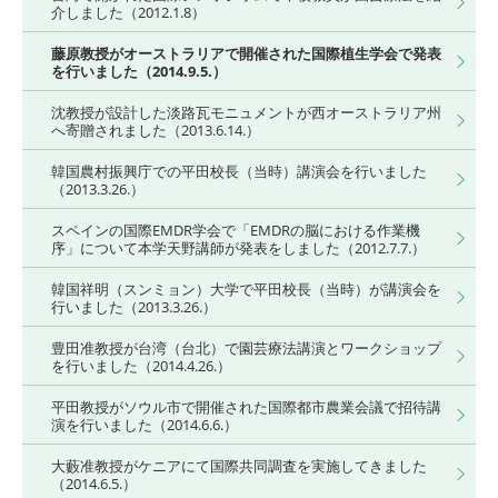
介しました（2012.1.8）
藤原教授がオーストラリアで開催された国際植生学会で発表
を行いました（2014.9.5.）
沈教授が設計した淡路瓦モニュメントが西オーストラリア州
へ寄贈されました（2013.6.14.）
韓国農村振興庁での平田校長（当時）講演会を行いました
（2013.3.26.）
スペインの国際EMDR学会で「EMDRの脳における作業機
序」について本学天野講師が発表をしました（2012.7.7.）
韓国祥明（スンミョン）大学で平田校長（当時）が講演会を
行いました（2013.3.26.）
豊田准教授が台湾（台北）で園芸療法講演とワークショップ
を行いました（2014.4.26.）
平田教授がソウル市で開催された国際都市農業会議で招待講
演を行いました（2014.6.6.）
大藪准教授がケニアにて国際共同調査を実施してきました
（2014.6.5.）