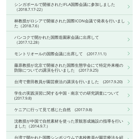
シンガポールで開催されたIFLA国際会議に参加しました
（2018.7.17-22）
林教授がロシアで開催された国際ICON会議で発表を行いまし
た（2018.7.6）
バンコクで開かれた国際造園家会議に出席して
（2017.12.28）
モントリオールの国際会議に出席して (2017.11.1)
藤原教授が北京で開催された国際生態学会にて特定外来種の
防除についての講演を行いました (2017.9.25)
台湾で豊田教員が園芸療法の講演を行いました (2017.9.20)
学生の実践演習に関する中国・南京での研究調査について
(2017.9.8)
ケニアに行って見て感じた自然 (2017.9.8)
沈教授が中国で自然素材を使った景観形成施設の指導を行い
ました（2014.9.7.）
台湾で開かれた国際シンポジウムで本校教員が園芸療法を紹