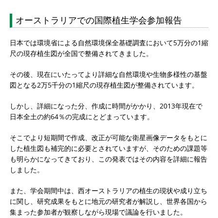
オーストラリアでの国際植生学会参加報告
日本では環境省による自然環境保全基礎調査において5万分の1縮
尺の現存植生図が全国で整備されてきました。
その後、現在にいたってより詳細な自然環境や生物多様性の基盤
図となる2万5千分の1縮尺の現存植生図が整備されています。
しかし、詳細になった分、作成に時間がかかり、2013年現在で
日本全土の約64％の完成にとどまっています。
そこでより短期間で作成、改正が可能な衛星画像データをもとに
した植生図も補完的に必要とされていますが、そのための課題等
も明らかになってきており、この発表ではその内容を詳細に報告
しました。
また、学会期間中は、西オーストラリアの植生の現状や成り立ち
に関し、研究成果をもとに地元の研究者が解説し、世界各国から
集まった参加者が観察しながら現場で議論を行いました。