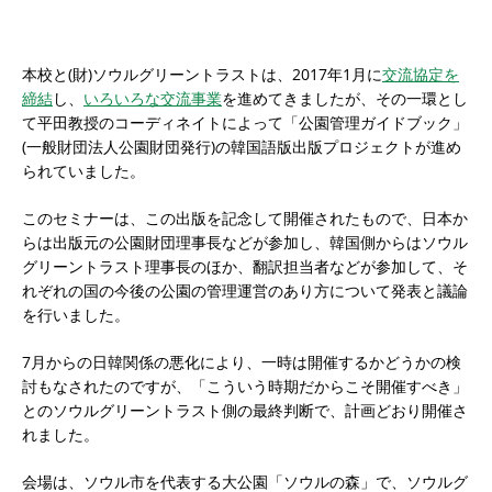
本校と(財)ソウルグリーントラストは、2017年1月に
交流協定を
締結
し、
いろいろな交流事業
を進めてきましたが、その一環とし
て平田教授のコーディネイトによって「公園管理ガイドブック」
(一般財団法人公園財団発行)の韓国語版出版プロジェクトが進め
られていました。
このセミナーは、この出版を記念して開催されたもので、日本か
らは出版元の公園財団理事長などが参加し、韓国側からはソウル
グリーントラスト理事長のほか、翻訳担当者などが参加して、そ
れぞれの国の今後の公園の管理運営のあり方について発表と議論
を行いました。
7月からの日韓関係の悪化により、一時は開催するかどうかの検
討もなされたのですが、「こういう時期だからこそ開催すべき」
とのソウルグリーントラスト側の最終判断で、計画どおり開催さ
れました。
会場は、ソウル市を代表する大公園「ソウルの森」で、ソウルグ