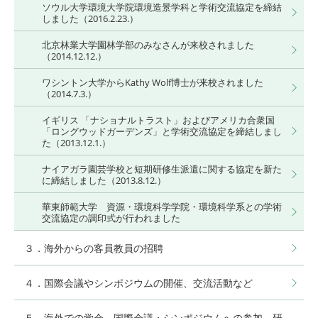
ソウル大学環境大学院環境造景学科と学術交流協定を締結
しました（2016.2.23.）
北京林業大学園林学部のみなさんが来校されました
（2014.12.12.）
ワシントン大学からKathy Wolf博士が来校されました
（2014.7.3.）
イギリス 「ナショナルトラスト」およびアメリカ合衆国
「ロングウッドガーデンズ」と学術交流協定を締結しまし
た（2013.12.1.）
ナイアガラ園芸学校と短期研修生派遣に関する協定を新た
に締結しました（2013.8.12.）
華東師範大学 資源・環境科学学院・環境科学系との学術
交流協定の調印式が行われました
３．海外からの客員教員の招聘
４．国際会議やシンポジウムの開催、交流活動など
５．海外での学会、国際会議・シンポジウムへの参加、研