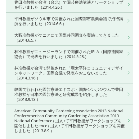
豊田准教授が台湾（台北）で園芸療法講演とワークショップ
を行いました（2014.4.26.）
平田教授がソウル市で開催された国際都市農業会議で招待講
演を行いました（2014.6.6.）
大藪准教授がケニアにて国際共同調査を実施してきました
（2014.6.5.）
林准教授がニュージーランドで開催されたIFLA（国際造園家
協会）で発表を行いました（2014.5.28.）
林准教授が台湾で開催された「環太平洋コミュニティデザイ
ンネットワーク」国際会議で発表をおこないました
（2014.3.16.）
韓国で行われた園芸療法エキスポ・国際シンポジウムで豊田
准教授が日本の園芸療法と研究成果を紹介しました
（2013.9.13.）
American Community Gardening Association 2013 National
ConferAmerican Community Gardening Association 2013
National Conference において平田教授がワークショップを
開催しましたence において平田教授がワークショップを開催
しました（2013.8.9.）