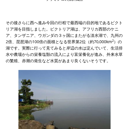
その後さらに西へ進み今回の行程で最西端の目的地であるビクト
リア湖を目指しました。ビクトリア湖は、アフリカ西部のケニ
ア、タンザニア、ウガンダの３ヶ国にまたがる淡水湖で、九州の
2
2倍、琵琶湖の100倍の面積となる世界第2位（約70,000km
）の
湖です。実際に行って見てみると岸辺の水は淀んでいて、生活排
水や農場からの栄養塩類の流入により富栄養化が進み、外来水草
の繁殖、赤潮の発生など水質があまり良くないそうです。