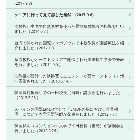
(2017.9.8)
ケニアに行って見て感じた自然 (2017.9.8)
沈教授が中国で自然素材を使った景観形成施設の指導を行い
ました（2014.9.7.）
台湾で開かれた国際シンポジウムで本校教員が園芸療法を紹
介しました（2012.1.8）
藤原教授がオーストラリアで開催された国際植生学会で発表
を行いました（2014.9.5.）
沈教授が設計した淡路瓦モニュメントが西オーストラリア州
へ寄贈されました（2013.6.14.）
韓国農村振興庁での平田校長（当時）講演会を行いました
（2013.3.26.）
スペインの国際EMDR学会で「EMDRの脳における作業機
序」について本学天野講師が発表をしました（2012.7.7.）
韓国祥明（スンミョン）大学で平田校長（当時）が講演会を
行いました（2013.3.26.）