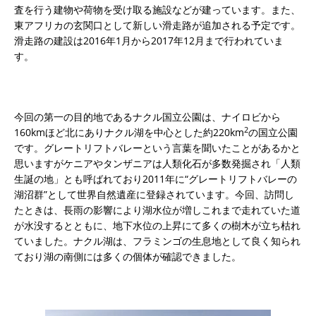
査を行う建物や荷物を受け取る施設などが建っています。また、
東アフリカの玄関口として新しい滑走路が追加される予定です。
滑走路の建設は2016年1月から2017年12月まで行われていま
す。
今回の第一の目的地であるナクル国立公園は、ナイロビから
2
160kmほど北にありナクル湖を中心とした約220km
の国立公園
です。グレートリフトバレーという言葉を聞いたことがあるかと
思いますがケニアやタンザニアは人類化石が多数発掘され「人類
生誕の地」とも呼ばれており2011年に“グレートリフトバレーの
湖沼群”として世界自然遺産に登録されています。今回、訪問し
たときは、長雨の影響により湖水位が増しこれまで走れていた道
が水没するとともに、地下水位の上昇にて多くの樹木が立ち枯れ
ていました。ナクル湖は、フラミンゴの生息地として良く知られ
ており湖の南側には多くの個体が確認できました。