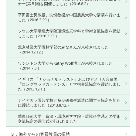
ナー(第５回)を開催しました（2016.8.2）
平田富士男教授、沈悦教授が中国農業大学で講演を行いま
した（2016.3.29.）
ソウル大学環境大学院環境造景学科と学術交流協定を締結
しました（2016.2.23.）
北京林業大学園林学部のみなさんが来校されました
（2014.12.12.）
ワシントン大学からKathy Wolf博士が来校されました
（2014.7.3.）
イギリス 「ナショナルトラスト」およびアメリカ合衆国
「ロングウッドガーデンズ」と学術交流協定を締結しまし
た（2013.12.1.）
ナイアガラ園芸学校と短期研修生派遣に関する協定を新た
に締結しました（2013.8.12.）
華東師範大学 資源・環境科学学院・環境科学系との学術
交流協定の調印式が行われました
３．海外からの客員教員の招聘