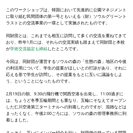
このワークショップは、韓国において先進的に公園マネジメント
に取り組む民間団体の第一号ともいえる（財）ソウルグリーント
ラストとの交流事業の一環として実施されたものです。
同財団とは、これまでも相互に訪問して多くの交流を重ねてきて
おり、昨年1月には、それらの交流実績も踏まえて同財団と本校
が
学術交流協定も締結
したところです。
今回は、同財団が運営するソウルの森の「生態の森」地区の今後
の利活用について、学生の提案がほしいとの打診があり、それに
応える形で学生が訪問し、その提案をもとに互いに議論をしよ
う、ということになったものです。
2月19日の朝、9:30の飛行機で関西空港を出発し、11:00過ぎに
は、ちょうど冬季五輪期間とも重なり、五輪にそなえてオープン
した仁川空港第三ターミナルへの到着したのですが、混雑などは
まったくなく、午後2:00ごろには、ソウルの森の管理事務所に到
着しました。
さっそく、互いにメンバー紹介を行い、財団側の持っている問題