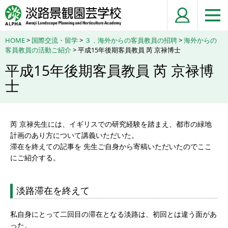
HOME
>
国際交流・留学
>
３．海外からの客員教員の招聘
>
海外からの
客員教員の活動ご紹介
> 平成15年後期客員教員 芮 京禄博士
平成15年後期客員教員 芮 京禄博
士
芮 京禄先生には、イギリスでの研究経験を踏まえ、都市の緑地
計画のあり方について講義いただいた。
滞在を終えての記事を 先生ご自身から寄稿いただいたのでここ
にご紹介する。
淡路滞在を終えて
私自身にとって二回目の滞在となる淡路は、初回とは違う面があ
った。