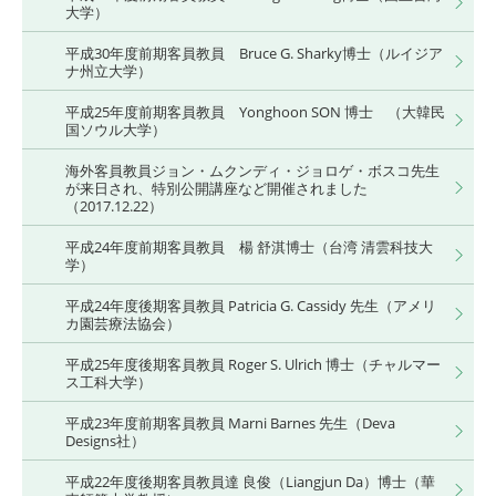
大学）
平成30年度前期客員教員 Bruce G. Sharky博士（ルイジア
ナ州立大学）
平成25年度前期客員教員 Yonghoon SON 博士 （大韓民
国ソウル大学）
海外客員教員ジョン・ムクンディ・ジョロゲ・ボスコ先生
が来日され、特別公開講座など開催されました
（2017.12.22）
平成24年度前期客員教員 楊 舒淇博士（台湾 清雲科技大
学）
平成24年度後期客員教員 Patricia G. Cassidy 先生（アメリ
カ園芸療法協会）
平成25年度後期客員教員 Roger S. Ulrich 博士（チャルマー
ス工科大学）
平成23年度前期客員教員 Marni Barnes 先生（Deva
Designs社）
平成22年度後期客員教員達 良俊（Liangjun Da）博士（華