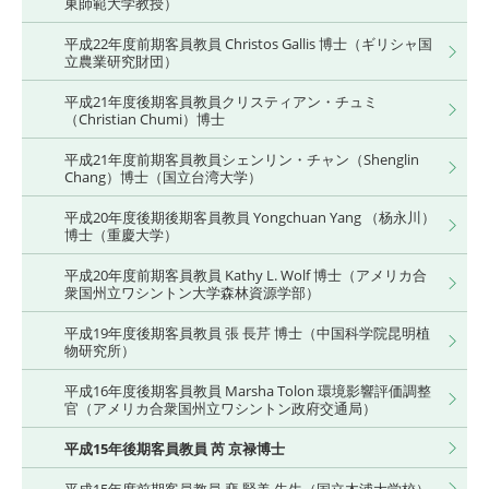
東師範大学教授）
平成22年度前期客員教員 Christos Gallis 博士（ギリシャ国
立農業研究財団）
平成21年度後期客員教員クリスティアン・チュミ
（Christian Chumi）博士
平成21年度前期客員教員シェンリン・チャン（Shenglin
Chang）博士（国立台湾大学）
平成20年度後期後期客員教員 Yongchuan Yang （杨永川）
博士（重慶大学）
平成20年度前期客員教員 Kathy L. Wolf 博士（アメリカ合
衆国州立ワシントン大学森林資源学部）
平成19年度後期客員教員 張 長芹 博士（中国科学院昆明植
物研究所）
平成16年度後期客員教員 Marsha Tolon 環境影響評価調整
官（アメリカ合衆国州立ワシントン政府交通局）
平成15年後期客員教員 芮 京禄博士