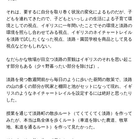
それは、要するに自分を取り巻く状況の変化によるものだが、子
どもを連れてきたので、子どもといっしょの生活による子育て環
境としての視点、イギリスに一年間いたことでその環境と淡路の
環境を照らし合わせてみる視点、イギリスのネイチャートレイル
を淡路で試したくなった視点、淡路・園芸学校を商品として見る
視点などかもしれない。
なだらかな牧場が目立つ淡路の景観はイギリスのそれを思い起こ
す部分もある（少々野暮ったい部分を除けば）。
淡路を発つ数週間前から毎日のように歩いた昼間の散策で、淡路
の山の多くの部分が民家と棚田と池がセットになって現れ、イギ
リスのようなネイチャートレイルを設定するには絶好と思ったり
した。
授業を通じて淡路町の散歩ルート（てくてくてく淡路）を作って
みたが、本当は島全体を歩くルート（車道を除いた農道、牧草
地、私道を通るルート）を作って見たかった。