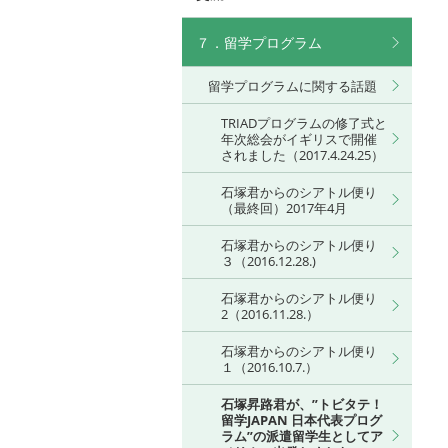
７．留学プログラム
留学プログラムに関する話題
TRIADプログラムの修了式と
年次総会がイギリスで開催
されました（2017.4.24.25）
石塚君からのシアトル便り
（最終回）2017年4月
石塚君からのシアトル便り
３（2016.12.28.)
石塚君からのシアトル便り
2（2016.11.28.）
石塚君からのシアトル便り
１（2016.10.7.）
石塚昇路君が、”トビタテ！
留学JAPAN 日本代表プログ
ラム”の派遣留学生としてア