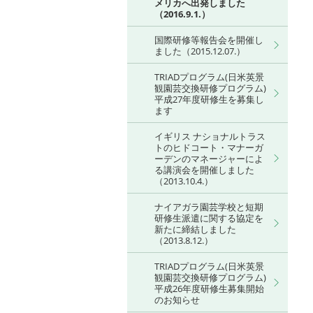
メリカへ出発しました
（2016.9.1.）
国際研修等報告会を開催し
ました（2015.12.07.）
TRIADプログラム(日米英景
観園芸交換研修プログラム)
平成27年度研修生を募集し
ます
イギリス ナショナルトラス
トのヒドコート・マナーガ
ーデンのマネージャーによ
る講演会を開催しました
（2013.10.4.）
ナイアガラ園芸学校と短期
研修生派遣に関する協定を
新たに締結しました
（2013.8.12.）
TRIADプログラム(日米英景
観園芸交換研修プログラム)
平成26年度研修生募集開始
のお知らせ