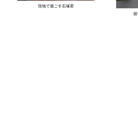
現地で過ごす石塚君
留