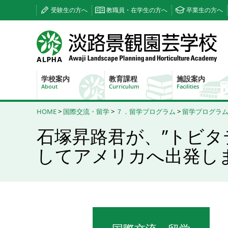
受験生の方へ
教職員・在学生の方へ
卒業生の方へ
学校案内
教育課程
施設案内
About
Curriculum
Facilities
HOME
>
国際交流・留学
>
７．留学プログラム
>
留学プログラ
石塚昇路君が、”トビタ
してアメリカへ出発しました