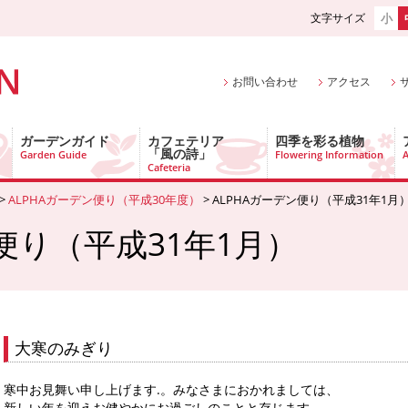
文字サイズ
小
お問い合わせ
アクセス
ガーデンガイド
カフェテリア
四季を彩る植物
「風の詩」
Garden Guide
Flowering Information
A
Cafeteria
>
ALPHAガーデン便り（平成30年度）
> ALPHAガーデン便り（平成31年1月
ン便り（平成31年1月）
大寒のみぎり
寒中お見舞い申し上げます.。みなさまにおかれましては、
新しい年を迎えお健やかにお過ごしのことと存じます。