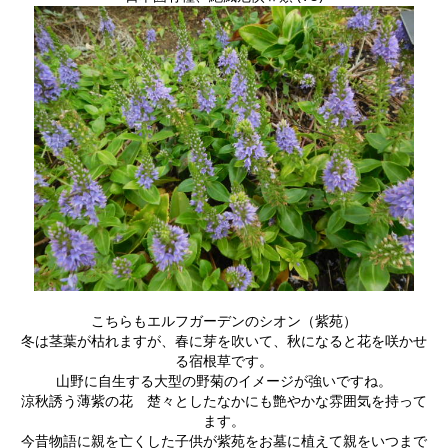
こちらもエルフガーデンのシオン（紫苑）
冬は茎葉が枯れますが、春に芽を吹いて、秋になると花を咲かせ
る宿根草です。
山野に自生する大型の野菊のイメージが強いですね。
涼秋誘う薄紫の花 楚々としたなかにも艶やかな雰囲気を持って
ます。
今昔物語に親を亡くした子供が紫苑をお墓に植えて親をいつまで