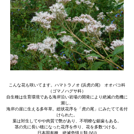
こんな花も咲いてます。ハマトラノオ (浜虎の尾) オオバコ科
（ゴマノハグサ科）
自生種は生育環境である海岸沿い岩場の開発により絶滅の危機に
瀕し、
海岸の崖に生える多年草。総状花序を「虎の尾」にみたてて名付
けられた。
葉は対生してやや肉質で艶があり、不明瞭な鋸歯もある。
茎の先に長い穂になった花序を作り、花を多数つける。
日本固有種、絶滅危惧Ⅱ類 (VU)