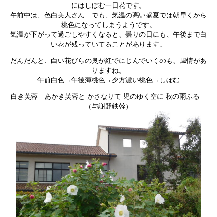
にはしぼむ一日花です。
午前中は、色白美人さん でも、気温の高い盛夏では朝早くから
桃色になってしまうようです。
気温が下がって過ごしやすくなると、曇りの日にも、午後まで白
い花が残っていてることがあります。
だんだんと、白い花びらの奥が紅でにじんでいくのも、風情があ
りますね。
午前白色→午後薄桃色→夕方濃い桃色→しぼむ
白き芙蓉 あかき芙蓉と かさなりて 児のゆく空に 秋の雨ふる
（与謝野鉄幹）