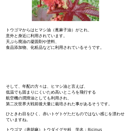
トウゴマからはヒマシ油（蓖麻子油）がとれ、
意外と身近に利用されています。
天ぷら廃油の凝固剤や塗料、
食品添加物、化粧品などに利用されているそうです。
そして、年配の方々は、ヒマシ油と言えば、
低温でも固まりにくいため高いところを飛行する
航空機の潤滑油としても利用され、
第二次世界大戦前後大量に栽培された事があるそうです。
ひときわ目をひく、赤いトゲトゲただものではない感じを漂わせ
ていますね。
トウゴマ（唐胡麻）トウダイグサ科 学名：Ricinus