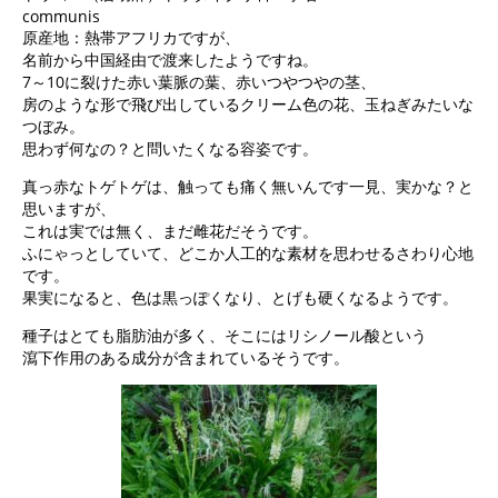
communis
原産地：熱帯アフリカですが、
名前から中国経由で渡来したようですね。
7～10に裂けた赤い葉脈の葉、赤いつやつやの茎、
房のような形で飛び出しているクリーム色の花、玉ねぎみたいな
つぼみ。
思わず何なの？と問いたくなる容姿です。
真っ赤なトゲトゲは、触っても痛く無いんです一見、実かな？と
思いますが、
これは実では無く、まだ雌花だそうです。
ふにゃっとしていて、どこか人工的な素材を思わせるさわり心地
です。
果実になると、色は黒っぽくなり、とげも硬くなるようです。
種子はとても脂肪油が多く、そこにはリシノール酸という
瀉下作用のある成分が含まれているそうです。