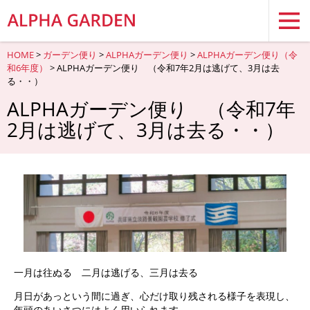
HOME
>
ガーデン便り
>
ALPHAガーデン便り
>
ALPHAガーデン便り（令
和6年度）
> ALPHAガーデン便り （令和7年2月は逃げて、3月は去
る・・）
ALPHAガーデン便り （令和7年
2月は逃げて、3月は去る・・）
一月は往ぬる 二月は逃げる、三月は去る
月日があっという間に過ぎ、心だけ取り残される様子を表現し、
年頭のあいさつにはよく用いられます。