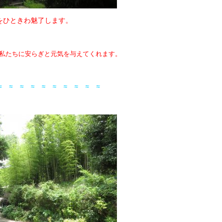
眺めをひときわ魅了します。
私たちに安らぎと元気を与えてくれます。
≈ ≈ ≈ ≈ ≈ ≈ ≈ ≈ ≈ ≈