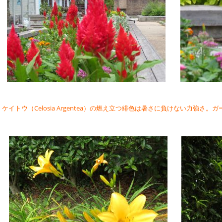
ケイトウ（Celosia Argentea）の燃え立つ緋色は暑さに負けない
力強さ。ガ