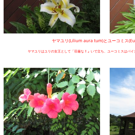
ヤマユリ(Lilium aura tum)とユーコミス(Euc
ヤマユリはユリの女王として「荘厳な
！」
いで立ち、ユーコミスはパイ