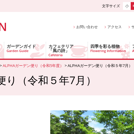
文字サイズ
小
お問い合わせ
アクセス
ガーデンガイド
カフェテリア
四季を彩る植物
「風の詩」
Garden Guide
Flowering Information
A
Cafeteria
>
ALPHAガーデン便り（令和5年度）
> ALPHAガーデン便り（令和５年7月）
ン便り（令和５年7月）