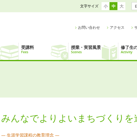
文字サイズ
小
中
大
E
お問い合わせ
アクセス
受講料
授業・実習風景
修了生
Fees
Scenes
Activity
みんなでよりよいまちづくりを
― 生涯学習課程の教育理念 ―