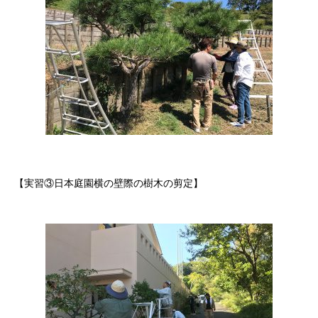
【実習③日本庭園横の壁際の樹木の剪定】