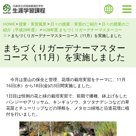
HOME
>
授業・実習風景
>
日々の授業・実習のご紹介
>
日々の授業のご
紹介（平成28年度）
>
H28年度 まちづくりガーデナーマスターコー
ス
> まちづくりガーデナーマスターコース（11月）を実施しました
まちづくりガーデナーマスター
コース（11月）を実施しました
今月は里山の保全と管理、花壇の栽培実習をテーマに、11月
16日(水）から18日(金)の3日間実施しました。
1日目は恒例の花と緑の栽培実習で、前期で播種、鉢上げをした
パンジーやアリッサム、キンギョソウ、タツタナデシコなどの草
花苗とチューリップなどの球根を、メタセコ緑地と沿道花壇に植
付を行いました。