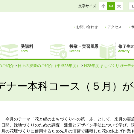
文字サイズ
小
中
大
E
お問い合わせ
アクセス
受講料
授業・実習風景
修了生
Fees
Scenes
Activity
のご紹介
>
日々の授業のご紹介（平成28年度）
>
H28年度 まちづくりガーデ
デナー本科コース（５月）が
今月のテーマ「花と緑のまちづくりへの第一歩」として、来月の実施
日間、緑地づくりのための調査・測量とデザイン手法について学び、
月の花壇づくりに使用するため先月の演習で播種した花の鉢上げ作業