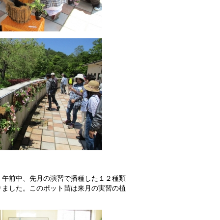
午前中、先月の演習で播種した１２種類
りました。このポット苗は来月の実習の植