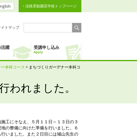
nglish
淡路景観園芸学校トップページ
サイトマップ
の活躍
受講申し込み
Apply
ナー本科コース
> まちづくりガーデナー本科コ
行われました。
施工にそなえ、５月１１日～１３日の３
現地の整備に向けた準備を行いました。６
も行いました。また２日目には城山先生の