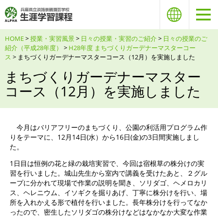
HOME
>
授業・実習風景
>
日々の授業・実習のご紹介
>
日々の授業のご
紹介（平成28年度）
>
H28年度 まちづくりガーデナーマスターコー
ス
> まちづくりガーデナーマスターコース（12月）を実施しました
まちづくりガーデナーマスター
コース（12月）を実施しました
今月はバリアフリーのまちづくり、公園の利活用プログラム作
りをテーマに、12月14日(水）から16日(金)の3日間実施しまし
た。
1日目は恒例の花と緑の栽培実習で、今回は宿根草の株分けの実
習を行いました。城山先生から室内で講義を受けたあと、２グル
ープに分かれて現場で作業の説明を聞き、ソリダゴ、ヘメロカリ
ス、ヘレニウム、イソギクを掘りあげ、丁寧に株分けを行い、場
所を入れかえる形で植付を行いました。長年株分けを行ってなか
ったので、密生したソリダゴの株分けなどはなかなか大変な作業