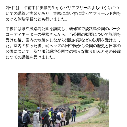
2日目は、午前中に美濃先生からバリアフリーのまちづくりにつ
いての講義と実習があり、実際に車いすに乗ってフィールド内を
めぐる体験学習なども行いました。
午後には県立淡路島公園を訪問し、研修室で淡路島公園のパーク
コーディネーターの平松さんから、当公園の概要について説明を
受けた後、園内の散策をしながら活動内容などの説明を受けまし
た。室内の戻った後、㈱ヘッズの田中氏から公園の歴史と日本の
公園について、及び服部緑地公園での様々な取り組みとその経緯
につての講義を受けました。