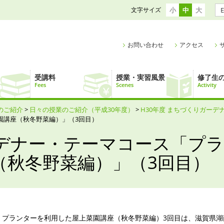
文字サイズ
小
中
大
E
お問い合わせ
アクセス
受講料
授業・実習風景
修了生
Fees
Scenes
Activity
のご紹介
>
日々の授業のご紹介（平成30年度）
>
H30年度 まちづくりガーデ
園講座（秋冬野菜編）」（3回目）
デナー・テーマコース「プラ
（秋冬野菜編）」（3回目）
プランターを利用した屋上菜園講座（秋冬野菜編）3回目は、滋賀県