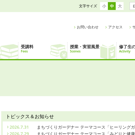
文字サイズ
小
中
大
E
お問い合わせ
アクセス
受講料
授業・実習風景
修了生
Fees
Scenes
Activity
トピックス＆お知らせ
2026.7.31
まちづくりガーデナー テーマコース「ヒーリング
2026.7.29
まちづくりガーデナー テーマコース「みどりと健