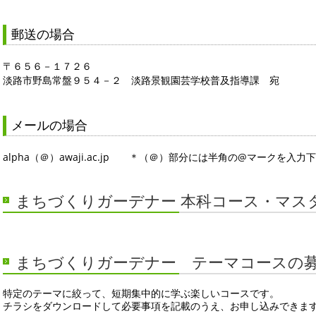
郵送の場合
〒６５６－１７２６
淡路市野島常盤９５４－２ 淡路景観園芸学校普及指導課 宛
メールの場合
alpha（＠）awaji.ac.jp ＊（＠）部分には半角の@マークを入力
まちづくりガーデナー 本科コース・マス
まちづくりガーデナー テーマコースの
特定のテーマに絞って、短期集中的に学ぶ楽しいコースです。
チラシをダウンロードして必要事項を記載のうえ、お申し込みできま