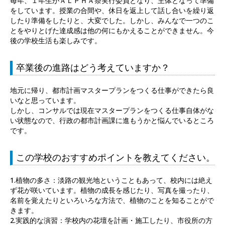
毎年、１年生がＡＬＰＨＡ祭実行委員となり、主体となって準備
をしています。授業の合間や、休日を返上して話し合いを繰り返
したり準備をしたりと、大変でした。しかし、みんなで一つのこ
とをやりとげた達成感は他の何にもかえることができません。今
後の学校生活も楽しみです。
卒業後の進路はどう考えていますか？
地元に帰り、都市計画マスタープランをつくる仕事ができたら良
いなと思っています。
しかし、コンサルでは現在マスタープランをつくる仕事自体がな
い状態なので、行政の都市計画課に進もうかと悩んでいるところ
です。
この学校のおすすめポイントを教えてください。
1.植物の多さ：淡路の観光地ということもあって、校内には絶え
ず花が咲いています。植物の成長を感じたり、写真を撮ったり、
名前を覚えたりといろいろな方法で、植物のことを知ることがで
きます。
2.実践的な演習：学校内の花壇を計画・施工したり、市役所の方