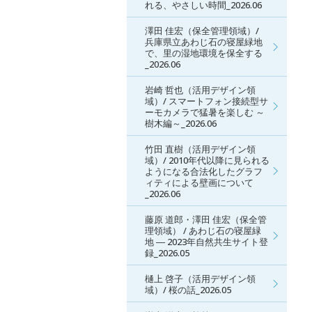
れる、やさしい時間_2026.06
澤田 佳宏（保全管理領域）/
兵庫県立あわじ石の寝屋緑地
で、里の湿地環境を保全する
_2026.06
岩崎 哲也（活用デザイン領
域）/ スマートフォン接続型サ
ーモカメラで猛暑を楽しむ ～
樹木編～_2026.06
竹田 直樹（活用デザイン領
域）/ 2010年代以降に見られる
ようになる合法化したグラフ
ィティによる壁画について
_2026.06
藤原 道郎・澤田 佳宏（保全管
理領域） / あわじ石の寝屋緑
地 ― 2023年自然共生サイト登
録_2026.05
樋上 啓子（活用デザイン領
域）/ 桜の話_2026.05