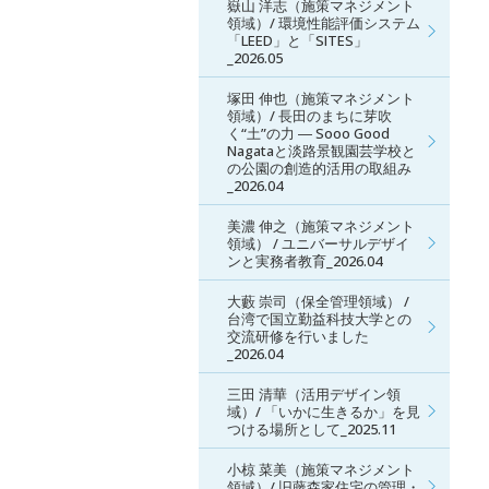
嶽山 洋志（施策マネジメント
領域）/ 環境性能評価システム
「LEED」と「SITES」
_2026.05
塚田 伸也（施策マネジメント
領域）/ 長田のまちに芽吹
く“土”の力 ― Sooo Good
Nagataと淡路景観園芸学校と
の公園の創造的活用の取組み
_2026.04
美濃 伸之（施策マネジメント
領域） / ユニバーサルデザイ
ンと実務者教育_2026.04
大藪 崇司（保全管理領域） /
台湾で国立勤益科技大学との
交流研修を行いました
_2026.04
三田 清華（活用デザイン領
域）/ 「いかに生きるか」を見
つける場所として_2025.11
小椋 菜美（施策マネジメント
領域）/ 旧藤森家住宅の管理・