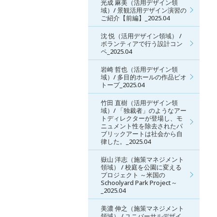
光成 麻美（活用デザイン領
域）/ 景観活用デザイン演習の
ご紹介【前編】_2025.04
沈 悦（活用デザイン領域） /
ボランティアで行う設計コン
ペ_2025.04
岩崎 哲也（活用デザイン領
域）/ 多目的ホールの作品ビオ
トープ_2025.04
竹田 直樹（活用デザイン領
域）/ 「独裁者」のようなアー
トディレクターが登場し、モ
ニュメント性を除去されたパ
ブリックアートは社会から自
律した。_2025.04
嶽山 洋志（施策マネジメント
領域） / 校庭を公園に変える
プロジェクト ～米国の
Schoolyard Park Project～
_2025.04
美濃 伸之（施策マネジメント
領域） / ユニバーサルデザイ