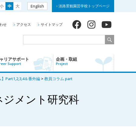
小
中
大
English
淡路景観園芸学校トップページ
わせ
アクセス
サイトマップ
ャリアサポート
企画・取組
reer Support
Project
t1,2,3,4＆番外編
>
教員コラム part
ネジメント研究科