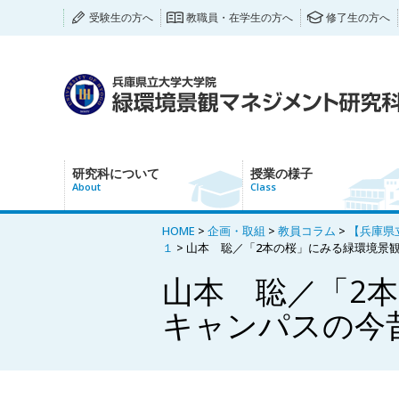
受験生の方へ
教職員・在学生の方へ
修了生の方へ
研究科について
授業の様子
About
Class
HOME
>
企画・取組
>
教員コラム
>
【兵庫県立
１
> 山本 聡／「2本の桜」にみる緑環境景
山本 聡／「2
キャンパスの今