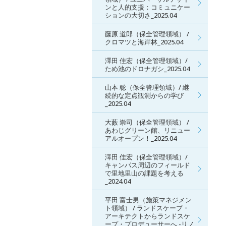
ンと人的支援：コミュニケー
ションの大切さ_2025.04
藤原 道郎（保全管理領域） /
クロマツと海岸林_2025.04
澤田 佳宏（保全管理領域）/
ため池のドロナガシ_2025.04
山本 聡（保全管理領域）/ 継
続的な定点観測からの学び
_2025.04
大藪 崇司（保全管理領域） /
あわじグリーン館、リニュー
アルオープン！_2025.04
澤田 佳宏（保全管理領域）/
キャンパス周辺のフィールド
で里地里山の課題を考える
_2024.04
平田 富士男（施策マネジメン
ト領域） / ランドスケープ・
アーキテクトからランドスケ
ープ・プロデューサーへ -リノ