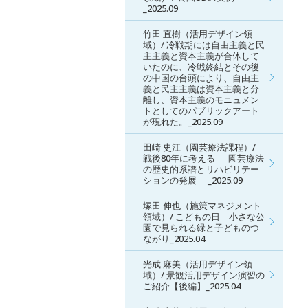
_2025.09
竹田 直樹（活用デザイン領
域）/ 冷戦期には自由主義と民
主主義と資本主義が合体して
いたのに、冷戦終結とその後
の中国の台頭により、自由主
義と民主主義は資本主義と分
離し、資本主義のモニュメン
トとしてのパブリックアート
が現れた。_2025.09
田崎 史江（園芸療法課程）/
戦後80年に考える ― 園芸療法
の歴史的系譜とリハビリテー
ションの発展 ―_2025.09
塚田 伸也（施策マネジメント
領域）/ こどもの日 小さな公
園で見られる緑と子どものつ
ながり_2025.04
光成 麻美（活用デザイン領
域）/ 景観活用デザイン演習の
ご紹介【後編】_2025.04