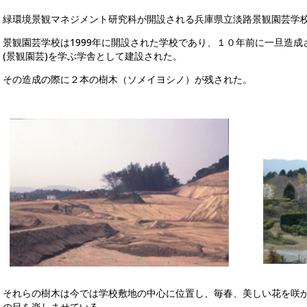
緑環境景観マネジメント研究科が開設される兵庫県立淡路景観園芸学
景観園芸学校は1999年に開設された学校であり、１０年前に一旦造
(景観園芸)を学ぶ学舎として建設された。
その造成の際に２本の樹木（ソメイヨシノ）が残された。
それらの樹木は今では学校敷地の中心に位置し、毎春、美しい花を咲
の目を楽しませている。