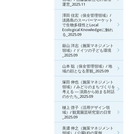
運営_2025.11
澤田 佳宏（保全管理領域）/
淡路島のスーパーマーケット
で生物多様性とLocal
Ecological Knowledgeに触れ
る_2025.09
嶽山 洋志（施策マネジメント
領域）/ ドイツの子ども環境
_2025.09
山本 聡（保全管理領域）/ 地
域の顔となる景観_2025.09
塚田 伸也（施策マネジメント
領域）/ みどりのまちづくりを
考える ― 淡路から始まる対話
のかたち_2025.09
樋上 啓子（活用デザイン領
域）/ 観賞園芸研究室の日常
_2025.09
美濃 伸之（施策マネジメント
領域） / 公園UDの実例