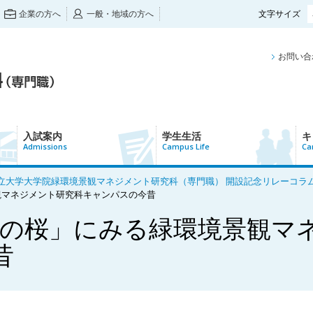
企業の方へ
一般・地域の方へ
文字サイズ
お問い合
入試案内
学生生活
キ
Admissions
Campus Life
Ca
大学大学院緑環境景観マネジメント研究科（専門職） 開設記念リレーコラム】Par
観マネジメント研究科キャンパスの今昔
本の桜」にみる緑環境景観マ
昔