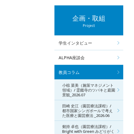
企画・取組
Project
学生インタビュー
ALPHA座談会
教員コラム
小椋 菜美（施策マネジメント
領域）/ 霊鑑寺のツバキと庭園
景観_2026.07
田崎 史江（園芸療法課程）/
都市国家シンガポールで考え
た医療と園芸療法 _2026.06
剱持 卓也（園芸療法課程）/
Bright with Green みどりがく