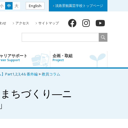
小
中
大
English
淡路景観園芸学校トップページ
わせ
アクセス
サイトマップ
ャリアサポート
企画・取組
reer Support
Project
t1,2,3,4＆番外編
>
教員コラム
すまちづくり―ニ
）」