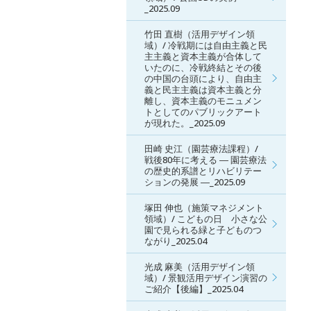
_2025.09
竹田 直樹（活用デザイン領
域）/ 冷戦期には自由主義と民
主主義と資本主義が合体して
いたのに、冷戦終結とその後
の中国の台頭により、自由主
義と民主主義は資本主義と分
離し、資本主義のモニュメン
トとしてのパブリックアート
が現れた。_2025.09
田崎 史江（園芸療法課程）/
戦後80年に考える ― 園芸療法
の歴史的系譜とリハビリテー
ションの発展 ―_2025.09
塚田 伸也（施策マネジメント
領域）/ こどもの日 小さな公
園で見られる緑と子どものつ
ながり_2025.04
光成 麻美（活用デザイン領
域）/ 景観活用デザイン演習の
ご紹介【後編】_2025.04