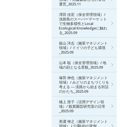
運営_2025.11
澤田 佳宏（保全管理領域）/
淡路島のスーパーマーケット
で生物多様性とLocal
Ecological Knowledgeに触れ
る_2025.09
嶽山 洋志（施策マネジメント
領域）/ ドイツの子ども環境
_2025.09
山本 聡（保全管理領域）/ 地
域の顔となる景観_2025.09
塚田 伸也（施策マネジメント
領域）/ みどりのまちづくりを
考える ― 淡路から始まる対話
のかたち_2025.09
樋上 啓子（活用デザイン領
域）/ 観賞園芸研究室の日常
_2025.09
美濃 伸之（施策マネジメント
領域） / 公園UDの実例