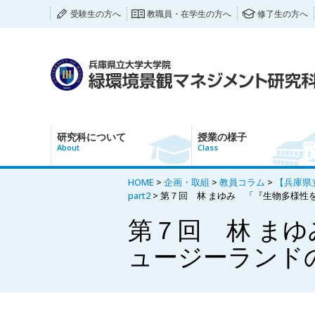
受験生の方へ
教職員・在学生の方へ
修了生の方へ
研究科について
授業の様子
About
Class
HOME
>
企画・取組
>
教員コラム
>
【兵庫県立
part2
> 第７回 林 まゆみ 「『生物多様
第７回 林 ま
ュージーランド