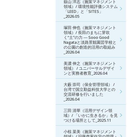
嶽山 洋志（施策マネジメント
領域）/ 環境性能評価システム
「LEED」と「SITES」
_2026.05
塚田 伸也（施策マネジメント
領域）/ 長田のまちに芽吹
く“土”の力 ― Sooo Good
Nagataと淡路景観園芸学校と
の公園の創造的活用の取組み
_2026.04
美濃 伸之（施策マネジメント
領域） / ユニバーサルデザイ
ンと実務者教育_2026.04
大藪 崇司（保全管理領域） /
台湾で国立勤益科技大学との
交流研修を行いました
_2026.04
三田 清華（活用デザイン領
域）/ 「いかに生きるか」を見
つける場所として_2025.11
小椋 菜美（施策マネジメント
領域）/ 旧藤森家住宅の管理・