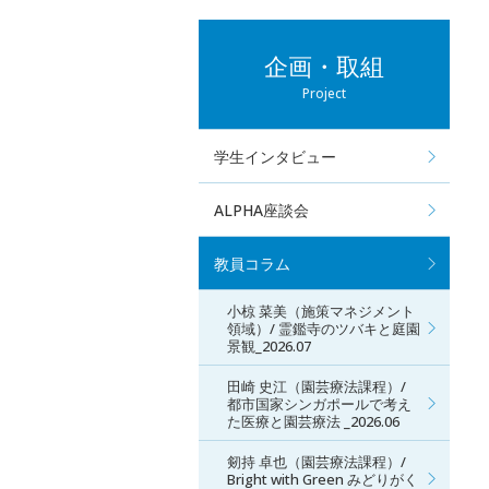
企画・取組
Project
学生インタビュー
ALPHA座談会
教員コラム
小椋 菜美（施策マネジメント
領域）/ 霊鑑寺のツバキと庭園
景観_2026.07
田崎 史江（園芸療法課程）/
都市国家シンガポールで考え
た医療と園芸療法 _2026.06
剱持 卓也（園芸療法課程）/
Bright with Green みどりがく