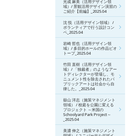
光成 麻美（活用デザイン領
域）/ 景観活用デザイン演習の
ご紹介【前編】_2025.04
沈 悦（活用デザイン領域） /
ボランティアで行う設計コン
ペ_2025.04
岩崎 哲也（活用デザイン領
域）/ 多目的ホールの作品ビオ
トープ_2025.04
竹田 直樹（活用デザイン領
域）/ 「独裁者」のようなアー
トディレクターが登場し、モ
ニュメント性を除去されたパ
ブリックアートは社会から自
律した。_2025.04
嶽山 洋志（施策マネジメント
領域） / 校庭を公園に変える
プロジェクト ～米国の
Schoolyard Park Project～
_2025.04
美濃 伸之（施策マネジメント
領域） / ユニバーサルデザイ