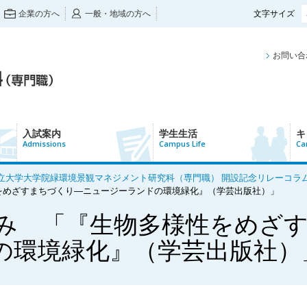
企業の方へ
一般・地域の方へ
文字サイズ
お問い合
入試案内
学生生活
キ
Admissions
Campus Life
Ca
大学大学院緑環境景観マネジメント研究科（専門職） 開設記念リレーコラム】Par
性をめざすまちづくり―ニュージーランドの環境緑化』（学芸出版社）」
ゆみ 「『生物多様性をめざ
の環境緑化』（学芸出版社