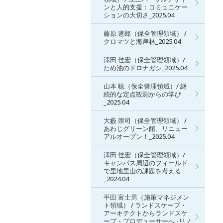
ンと人的支援：コミュニケー
ションの大切さ_2025.04
藤原 道郎（保全管理領域） /
クロマツと海岸林_2025.04
澤田 佳宏（保全管理領域）/
ため池のドロナガシ_2025.04
山本 聡（保全管理領域）/ 継
続的な定点観測からの学び
_2025.04
大藪 崇司（保全管理領域） /
あわじグリーン館、リニュー
アルオープン！_2025.04
澤田 佳宏（保全管理領域）/
キャンパス周辺のフィールド
で里地里山の課題を考える
_2024.04
平田 富士男（施策マネジメン
ト領域） / ランドスケープ・
アーキテクトからランドスケ
ープ・プロデューサーへ -リノ