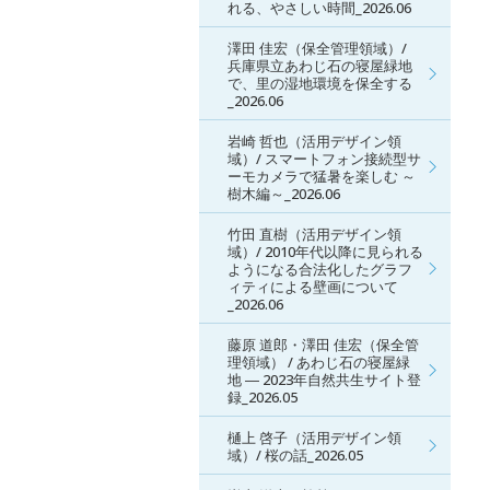
れる、やさしい時間_2026.06
澤田 佳宏（保全管理領域）/
兵庫県立あわじ石の寝屋緑地
で、里の湿地環境を保全する
_2026.06
岩崎 哲也（活用デザイン領
域）/ スマートフォン接続型サ
ーモカメラで猛暑を楽しむ ～
樹木編～_2026.06
竹田 直樹（活用デザイン領
域）/ 2010年代以降に見られる
ようになる合法化したグラフ
ィティによる壁画について
_2026.06
藤原 道郎・澤田 佳宏（保全管
理領域） / あわじ石の寝屋緑
地 ― 2023年自然共生サイト登
録_2026.05
樋上 啓子（活用デザイン領
域）/ 桜の話_2026.05