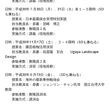
実施方式：講義（現地視察）
日時：平成30年７月30日（月）、31日（火）各１～５限時（SD
も兼ねる）
授業名：日本庭園保全管理特別実践
担当教員名・肩書：尼崎 博正
参観者数：教職員２名
実施方式：講義（現地視察）
日時：平成30年11月17日（土）、２～４限時（SDも兼ねる）
授業名：園芸植物活用演習
担当教員名・肩書：烏賀陽 百合 Ugaya Landscape
Design
参観者数：教職員２名
実施方式：演習（現地視察）
日時：平成30年６月15日（金）、（SDも兼ねる）
授業名：海外の最新事例勉強会
担当教員名・肩書：シェンリン・チャン氏等 国立台湾大学
教授
参観者数：教職員20名
実施方式：講演会