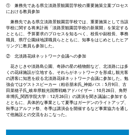
① 兼務先である県立淡路景観園芸学校の重要施策立案プロセス
における教員参加
兼務先である県立淡路景観園芸学校では、重要施策として当該
学校に関する将来計画「淡路景観園芸学校の新展開」を策定する
とともに、予算要求のプロセスを知るべく、校長や副校長、事務
職員、県庁公園緑地課職員らとともに、知事をはじめとしたヒア
リングに教員も参加した。
② 北淡路花緑ネットワーク会議への参加
花さじきや淡路島公園、奇跡の星の植物館など、北淡路には多
くの花緑施設が立地する。それらがネットワークを形成し観光客
の誘客に知恵を絞る北淡路花緑ネットワーク会議に参加した。勉
強会ではゲストスピーカー（粕谷朋未氏_神姫バス：5月9日、古
田菜穂子氏_岐阜県観光国際戦略アドバイザー：10月26日、角野
幸博氏_関西学院大学：12月26日）の講演を聞き議論に参加する
とともに、具体的な事業として夏季はガーデンのライトアップ、
秋季はアルファ祭、冬季は講演会を開催するなど事業協力を通し
て他施設との交流をおこなった。