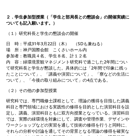
２．学生参加型授業（「学生と部局長との懇談会」の開催実績に
ついても記入願います。）
（１）研究科長と学生の懇談会の開催
日 時：平成31年3月22日（木） （SDも兼ねる）
場 所：神戸国際会館 こくさいホール内
参加者：教職員４名、学生８名、計１２名
内 容：緑環境景観マネジメント研究科で過ごした2年間につい
て研究科長と学生が懇談した。具体的には「2年間で印象に残っ
たことについて」、「講義や演習について」、「寮などの生活に
ついて」、「今後の取り組みについて」の4点である。
（２）その他の参加型授業
研究科では、専門職修士課程として、理論の獲得を目指した講義
科目と専門領域における実践性の修得を目的とした演習科目を設
定し、講義、演習科目ともに双方向授業となっている。演習科目
では、実際の緑環境を対象にして、調査や管理作業、デザインや
ワークショップなどの実習を通して技術の修得を行うと同時に、
それらの分析や討論を通してその背景となる理論の修得を確実な