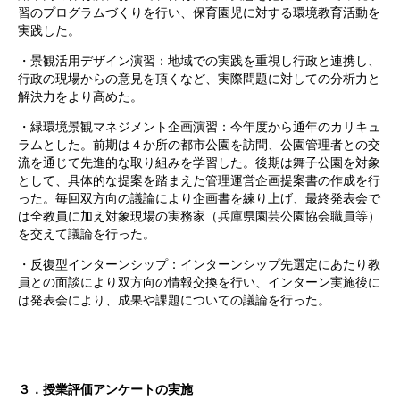
習のプログラムづくりを行い、保育園児に対する環境教育活動を
実践した。
・景観活用デザイン演習：地域での実践を重視し行政と連携し、
行政の現場からの意見を頂くなど、実際問題に対しての分析力と
解決力をより高めた。
・緑環境景観マネジメント企画演習：今年度から通年のカリキュ
ラムとした。前期は４か所の都市公園を訪問、公園管理者との交
流を通じて先進的な取り組みを学習した。後期は舞子公園を対象
として、具体的な提案を踏まえた管理運営企画提案書の作成を行
った。毎回双方向の議論により企画書を練り上げ、最終発表会で
は全教員に加え対象現場の実務家（兵庫県園芸公園協会職員等）
を交えて議論を行った。
・反復型インターンシップ：インターンシップ先選定にあたり教
員との面談により双方向の情報交換を行い、インターン実施後に
は発表会により、成果や課題についての議論を行った。
３．授業評価アンケートの実施