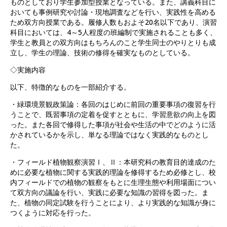
ものとしており学生参加型授業となっている。また、講義科目に
おいても事例研究や討論・現地調査などを行い、実践性を高める
ため双方向授業である。履修人数もおよそ20名以下であり、演習
科目においては、4～5人程度の班編制で実施されることも多く、
学生と教員との双方向はもちろんのこと学生同士のやりとりも成
立し、学生の理論、技術の修得を確実なものとしている。
◇実施内容
以下、特徴的なものを一部紹介する。
・緑環境景観政策論：各回のはじめに前回の重要事項の復習を行
うことで、既習事項の定着を促すとともに、学習意欲の向上を図
った。また各回で修得した事項が社会や生活の中でどのように活
かされているかを示し、単なる理論ではなく実践的なものとし
た。
・フィールド植物観察演習Ⅰ、Ⅱ：本研究科の教育目的達成のた
めに必要な植物に関する実践的理論を修得するため必修とし、校
内フィールドでの植物の観察をもとに生理生態や利用場面につい
て双方向の議論を行い、実践に必要な知識の習得を図った。ま
た、植物の同定試験を行うことにより、より実践的な知識が身に
つくように対応を行った。