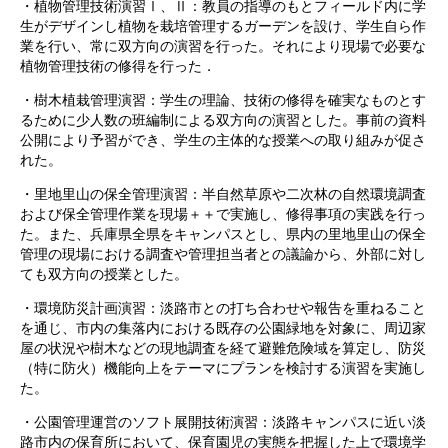
・植物管理技術演習Ⅰ、Ⅱ：教員の指導のもとフィールド内に学
生がデザインし植物を栽培管理するガーデンを設け、学生自ら作
業を行い、常に双方向の演習を行った。それにより現場で必要な
植物管理技術の修得を行った．
・樹木植栽管理演習：学生の理論、技術の修得を確実なものとす
るために少人数の班編制による双方向の演習とした。事前の資料
公開により予習ができ、学生の主体的な授業への取り組みが促さ
れた。
・里地里山の保全管理演習：半自然草原や二次林の自然環境調査
および保全管理作業を現場＋＋で実施し、修得事項の実践を行っ
た。また、兵庫県全県をキャンパスとし、県内の里地里山の保全
管理の現場における調査や管理担当者との議論から、外部に対し
ても双方向の授業とした。
・環境防災計画演習：淡路市との打ち合わせや報告を重ねること
を通じ、市内の集落内における既存の公園緑地を対象に、周辺家
屋の状況や樹木などの現地調査を経て避難危険域を算定し、防災
（特に防火）機能向上をテーマにプランを検討する演習を実施し
た。
・公園管理運営のソフト展開技術演習：淡路キャンパスに近い淡
路市内の保育所において、保育園児の実態を把握した上で環境学