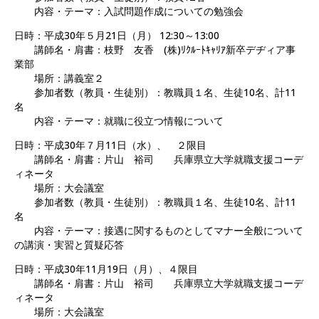
内容・テーマ：入試問題作成についての勉強会
日時：平成30年５月21日（月） 12:30～13:00
講師名・肩書：枝野 友香 (株)ﾘｸﾙｰﾄｷｬﾘｱ新卒デヂィア事
業部
場所：講義室２
参加者数（教員・生徒別）：教職員１名、生徒10名、計11
名
内容・テーマ：就職に役立つ情報について
日時：平成30年７月11日（水）、 ２限目
講師名・肩書：片山 裕司 兵庫県立大学就職支援コーデ
ィネータ
場所：大会議室
参加者数（教員・生徒別）：教職員１名、生徒10名、計11
名
内容・テーマ：接遇に関するものとしてマナー全般について
の講演・実習と質疑応答
日時：平成30年11月19日（月）、４限目
講師名・肩書：片山 裕司 兵庫県立大学就職支援コーデ
ィネータ
場所：大会議室