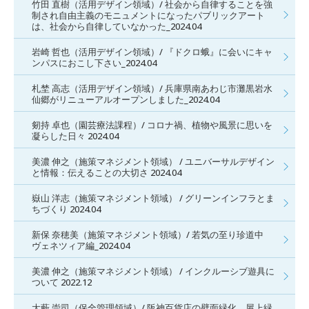
竹田 直樹（活用デザイン領域）/ 社会から自律することを強
制され自由主義のモニュメントになったパブリックアート
は、社会から自律していなかった_2024.04
岩崎 哲也（活用デザイン領域）/ 『ドクロ蛾』に会いにキャ
ンパスにおこし下さい_2024.04
札埜 高志（活用デザイン領域）/ 兵庫県南あわじ市灘黒岩水
仙郷がリニューアルオープンしました_2024.04
剱持 卓也（園芸療法課程）/ コロナ禍、植物や風景に思いを
凝らした日々 2024.04
美濃 伸之（施策マネジメント領域） / ユニバーサルデザイン
と情報：伝えることの大切さ 2024.04
嶽山 洋志（施策マネジメント領域） / グリーンインフラとま
ちづくり 2024.04
新保 奈穂美（施策マネジメント領域）/ 若気の至り珍道中
ヴェネツィア編_2024.04
美濃 伸之（施策マネジメント領域） / インクルーシブ遊具に
ついて 2022.12
大藪 崇司（保全管理領域）/ 阪神百貨店の壁面緑化、屋上緑