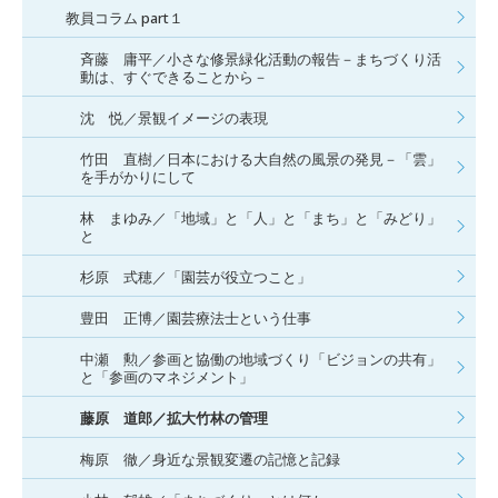
教員コラム part１
斉藤 庸平／小さな修景緑化活動の報告－まちづくり活
動は、すぐできることから－
沈 悦／景観イメージの表現
竹田 直樹／日本における大自然の風景の発見－「雲」
を手がかりにして
林 まゆみ／「地域」と「人」と「まち」と「みどり」
と
杉原 式穂／「園芸が役立つこと」
豊田 正博／園芸療法士という仕事
中瀬 勲／参画と協働の地域づくり「ビジョンの共有」
と「参画のマネジメント」
藤原 道郎／拡大竹林の管理
梅原 徹／身近な景観変遷の記憶と記録