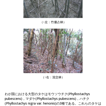
（↑左：竹優占林）
（↑右：混交林）
わが国における大型のタケはモウソウチク(Phyllostachys
pubescens)，マダケ(Phyllostachys pubescens)，ハチク
(Phyllostachys nigra var. henonis)の3種である。これらのタケは