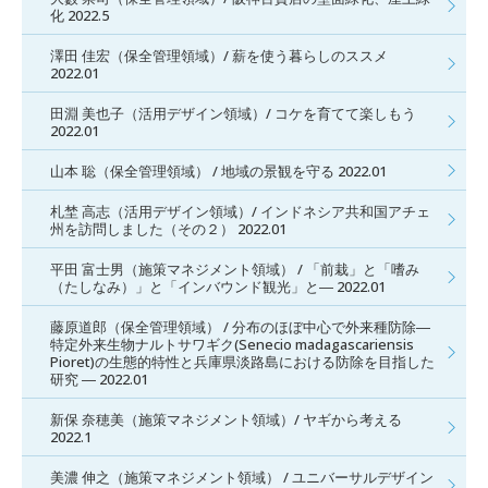
化 2022.5
澤田 佳宏（保全管理領域）/ 薪を使う暮らしのススメ
2022.01
田淵 美也子（活用デザイン領域）/ コケを育てて楽しもう
2022.01
山本 聡（保全管理領域） / 地域の景観を守る 2022.01
札埜 高志（活用デザイン領域）/ インドネシア共和国アチェ
州を訪問しました（その２） 2022.01
平田 富士男（施策マネジメント領域） / 「前栽」と「嗜み
（たしなみ）」と「インバウンド観光」と― 2022.01
藤原道郎（保全管理領域） / 分布のほぼ中心で外来種防除―
特定外来生物ナルトサワギク(Senecio madagascariensis
Pioret)の生態的特性と兵庫県淡路島における防除を目指した
研究 ― 2022.01
新保 奈穂美（施策マネジメント領域）/ ヤギから考える
2022.1
美濃 伸之（施策マネジメント領域） / ユニバーサルデザイン