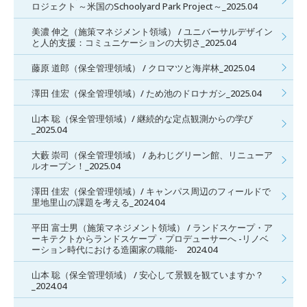
ロジェクト ～米国のSchoolyard Park Project～_2025.04
美濃 伸之（施策マネジメント領域） / ユニバーサルデザイン
と人的支援：コミュニケーションの大切さ_2025.04
藤原 道郎（保全管理領域） / クロマツと海岸林_2025.04
澤田 佳宏（保全管理領域）/ ため池のドロナガシ_2025.04
山本 聡（保全管理領域）/ 継続的な定点観測からの学び
_2025.04
大藪 崇司（保全管理領域） / あわじグリーン館、リニューア
ルオープン！_2025.04
澤田 佳宏（保全管理領域）/ キャンパス周辺のフィールドで
里地里山の課題を考える_2024.04
平田 富士男（施策マネジメント領域） / ランドスケープ・ア
ーキテクトからランドスケープ・プロデューサーへ -リノベ
ーション時代における造園家の職能- 2024.04
山本 聡（保全管理領域） / 安心して景観を観ていますか？
_2024.04