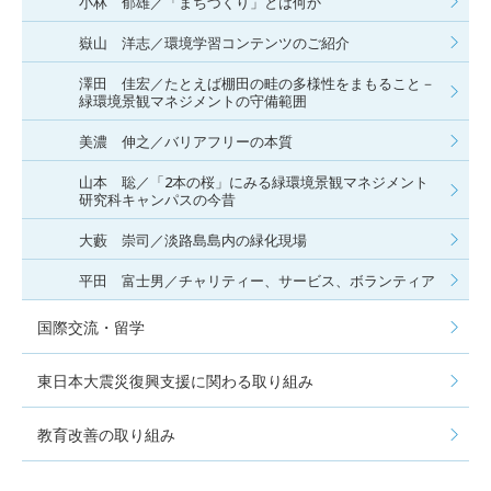
小林 郁雄／「まちづくり」とは何か
嶽山 洋志／環境学習コンテンツのご紹介
澤田 佳宏／たとえば棚田の畦の多様性をまもること－
緑環境景観マネジメントの守備範囲
美濃 伸之／バリアフリーの本質
山本 聡／「2本の桜」にみる緑環境景観マネジメント
研究科キャンパスの今昔
大藪 崇司／淡路島島内の緑化現場
平田 富士男／チャリティー、サービス、ボランティア
国際交流・留学
東日本大震災復興支援に関わる取り組み
教育改善の取り組み