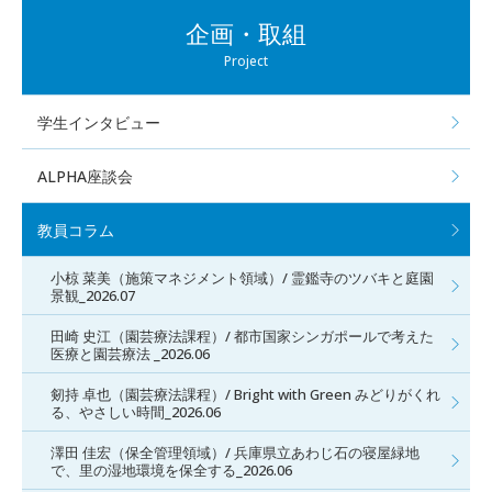
企画・取組
Project
学生インタビュー
ALPHA座談会
教員コラム
小椋 菜美（施策マネジメント領域）/ 霊鑑寺のツバキと庭園
景観_2026.07
田崎 史江（園芸療法課程）/ 都市国家シンガポールで考えた
医療と園芸療法 _2026.06
剱持 卓也（園芸療法課程）/ Bright with Green みどりがくれ
る、やさしい時間_2026.06
澤田 佳宏（保全管理領域）/ 兵庫県立あわじ石の寝屋緑地
で、里の湿地環境を保全する_2026.06