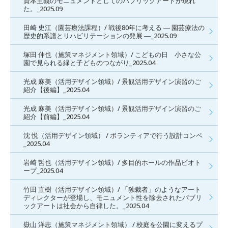
資本主義のモニュメントとしてのパブリックアートが現れ
た。_2025.09
田崎 史江（園芸療法課程）/ 戦後80年に考える ― 園芸療法の
歴史的系譜とリハビリテーションの発展 ―_2025.09
塚田 伸也（施策マネジメント領域）/ こどもの日 小さな公
園で見られる緑と子どものつながり_2025.04
光成 麻美（活用デザイン領域）/ 景観活用デザイン演習のご
紹介【後編】_2025.04
光成 麻美（活用デザイン領域）/ 景観活用デザイン演習のご
紹介【前編】_2025.04
沈 悦（活用デザイン領域） / ボランティアで行う設計コンペ
_2025.04
岩崎 哲也（活用デザイン領域）/ 多目的ホールの作品ビオト
ープ_2025.04
竹田 直樹（活用デザイン領域）/ 「独裁者」のようなアート
ディレクターが登場し、モニュメント性を除去されたパブリ
ックアートは社会から自律した。_2025.04
嶽山 洋志（施策マネジメント領域） / 校庭を公園に変えるプ