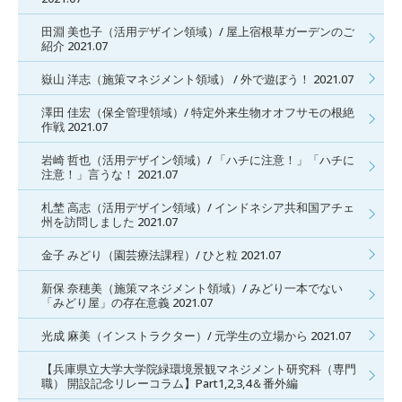
田淵 美也子（活用デザイン領域）/ 屋上宿根草ガーデンのご
紹介 2021.07
嶽山 洋志（施策マネジメント領域） / 外で遊ぼう！ 2021.07
澤田 佳宏（保全管理領域）/ 特定外来生物オオフサモの根絶
作戦 2021.07
岩崎 哲也（活用デザイン領域）/ 「ハチに注意！」「ハチに
注意！」言うな！ 2021.07
札埜 高志（活用デザイン領域）/ インドネシア共和国アチェ
州を訪問しました 2021.07
金子 みどり（園芸療法課程）/ ひと粒 2021.07
新保 奈穂美（施策マネジメント領域）/ みどり一本でない
「みどり屋」の存在意義 2021.07
光成 麻美（インストラクター）/ 元学生の立場から 2021.07
【兵庫県立大学大学院緑環境景観マネジメント研究科（専門
職） 開設記念リレーコラム】Part1,2,3,4＆番外編