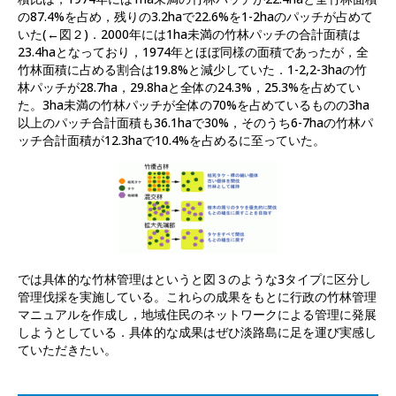
の87.4%を占め，残りの3.2haで22.6%を1-2haのパッチが占めて
いた(←図２)．2000年には1ha未満の竹林パッチの合計面積は
23.4haとなっており，1974年とほぼ同様の面積であったが，全
竹林面積に占める割合は19.8%と減少していた．1-2,2-3haの竹
林パッチが28.7ha，29.8haと全体の24.3%，25.3%を占めてい
た。3ha未満の竹林パッチが全体の70%を占めているものの3ha
以上のパッチ合計面積も36.1haで30%，そのうち6-7haの竹林パ
ッチ合計面積が12.3haで10.4%を占めるに至っていた。
では具体的な竹林管理はというと図３のような3タイプに区分し
管理伐採を実施している。これらの成果をもとに行政の竹林管理
マニュアルを作成し，地域住民のネットワークによる管理に発展
しようとしている．具体的な成果はぜひ淡路島に足を運び実感し
ていただきたい。