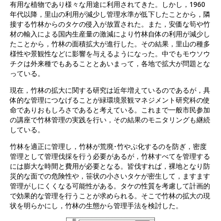
有用な植物であり様々な用途に利用されてきた。しかし，1960
年代以降，里山の利用が減少し管理水準が低下したことから，隣
接する竹林からのタケの侵入が放置された。また，安価な筍や竹
材の輸入による国内生産量の激減により竹林自体の利用が減少し
たことから，竹林の面積拡大が進行した。その結果，里山の種多
様性や景観性などに影響を与えるようになった。中でもモウソウ
チクは外来種でもあることとあいまって，各地で拡大が問題とな
っている。
現在，竹林の拡大に関する研究は近年増えているのであるが，具
体的な管理につなげることが緑環境景観マネジメント研究科の使
命でありおもしろさであると考えている。これまで一般市民参加
の講座で竹林管理の実践を行い，その結果のモニタリングも継続
している。
竹林を適正に管理し，竹林が荒廃･竹やぶ化するのを防ぎ，密度
管理として管理伐採を行う必要があるが，竹林すべてを管理する
には膨大な時間と費用が必要となる。皆伐すれば，裸地となり防
災的な面での危険性や，笹状の小さいタケが密生して，ますます
管理がしにくくなる可能性がある。タケの性質を考慮して計画的
で効果的な管理を行うことが求められる。そこで竹林の拡大の現
状を明らかにし，竹林の生態から管理手法を検討した。