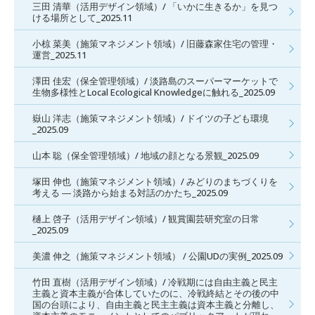
三田 清華（活用デザイン領域）/ 「いかに生きるか」を見つ
ける場所として_2025.11
小椋 菜美（施策マネジメント領域）/ 旧藤森家住宅の管理・
運営_2025.11
澤田 佳宏（保全管理領域）/ 淡路島のスーパーマーケットで
生物多様性とLocal Ecological Knowledgeに触れる_2025.09
嶽山 洋志（施策マネジメント領域）/ ドイツの子ども環境
_2025.09
山本 聡（保全管理領域）/ 地域の顔となる景観_2025.09
塚田 伸也（施策マネジメント領域）/ みどりのまちづくりを
考える ― 淡路から始まる対話のかたち_2025.09
樋上 啓子（活用デザイン領域）/ 観賞園芸研究室の日常
_2025.09
美濃 伸之（施策マネジメント領域） / 公園UDの実例_2025.09
竹田 直樹（活用デザイン領域）/ 冷戦期には自由主義と民主
主義と資本主義が合体していたのに、冷戦終結とその後の中
国の台頭により、自由主義と民主主義は資本主義と分離し、