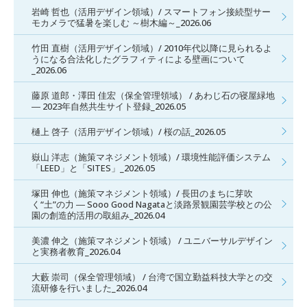
岩崎 哲也（活用デザイン領域）/ スマートフォン接続型サー
モカメラで猛暑を楽しむ ～樹木編～_2026.06
竹田 直樹（活用デザイン領域）/ 2010年代以降に見られるよ
うになる合法化したグラフィティによる壁画について
_2026.06
藤原 道郎・澤田 佳宏（保全管理領域） / あわじ石の寝屋緑地
― 2023年自然共生サイト登録_2026.05
樋上 啓子（活用デザイン領域）/ 桜の話_2026.05
嶽山 洋志（施策マネジメント領域）/ 環境性能評価システム
「LEED」と「SITES」_2026.05
塚田 伸也（施策マネジメント領域）/ 長田のまちに芽吹
く“土”の力 ― Sooo Good Nagataと淡路景観園芸学校との公
園の創造的活用の取組み_2026.04
美濃 伸之（施策マネジメント領域） / ユニバーサルデザイン
と実務者教育_2026.04
大藪 崇司（保全管理領域） / 台湾で国立勤益科技大学との交
流研修を行いました_2026.04