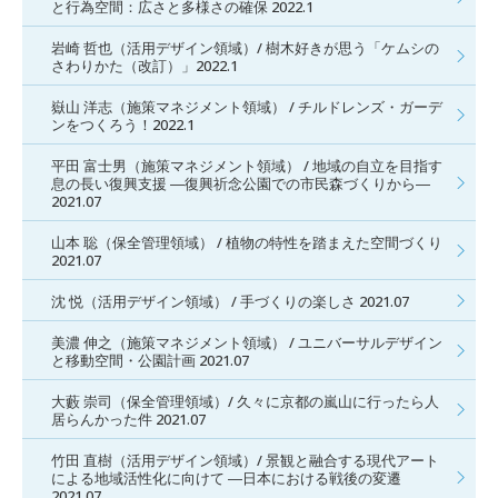
と行為空間：広さと多様さの確保 2022.1
岩崎 哲也（活用デザイン領域）/ 樹木好きが思う「ケムシの
さわりかた（改訂）」2022.1
嶽山 洋志（施策マネジメント領域） / チルドレンズ・ガーデ
ンをつくろう！2022.1
平田 富士男（施策マネジメント領域） / 地域の自立を目指す
息の長い復興支援 ―復興祈念公園での市民森づくりから―
2021.07
山本 聡（保全管理領域） / 植物の特性を踏まえた空間づくり
2021.07
沈 悦（活用デザイン領域） / 手づくりの楽しさ 2021.07
美濃 伸之（施策マネジメント領域） / ユニバーサルデザイン
と移動空間・公園計画 2021.07
大藪 崇司（保全管理領域）/ 久々に京都の嵐山に行ったら人
居らんかった件 2021.07
竹田 直樹（活用デザイン領域）/ 景観と融合する現代アート
による地域活性化に向けて ―日本における戦後の変遷
2021.07