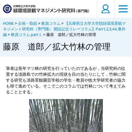
HOME
>
企画・取組
>
教員コラム
>
【兵庫県立大学大学院緑環境景観マ
ネジメント研究科（専門職） 開設記念リレーコラム】Part1,2,3,4＆番外
編
>
教員コラム part１
> 藤原 道郎／拡大竹林の管理
藤原 道郎／拡大竹林の管理
筆者は長年マツ林の研究を行っていたのであるが，当研究科の位
置する淡路島での竹林拡大の現状を目の当たりにして，竹林に関
する研究も淡路景観園芸学校の学生・教員や他大学研究者の協力
も得て進めている。そこでこのコラムでは竹林について考えてみ
ることとする。