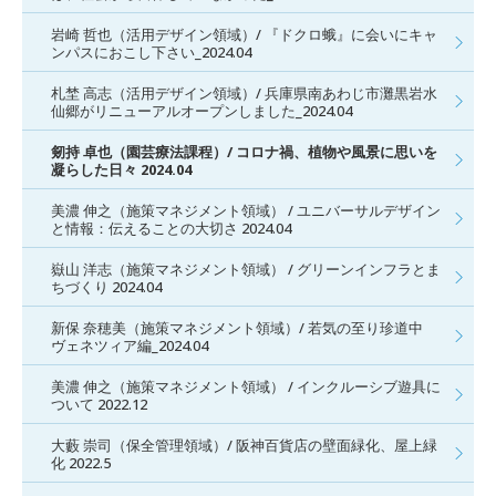
岩崎 哲也（活用デザイン領域）/ 『ドクロ蛾』に会いにキャ
ンパスにおこし下さい_2024.04
札埜 高志（活用デザイン領域）/ 兵庫県南あわじ市灘黒岩水
仙郷がリニューアルオープンしました_2024.04
剱持 卓也（園芸療法課程）/ コロナ禍、植物や風景に思いを
凝らした日々 2024.04
美濃 伸之（施策マネジメント領域） / ユニバーサルデザイン
と情報：伝えることの大切さ 2024.04
嶽山 洋志（施策マネジメント領域） / グリーンインフラとま
ちづくり 2024.04
新保 奈穂美（施策マネジメント領域）/ 若気の至り珍道中
ヴェネツィア編_2024.04
美濃 伸之（施策マネジメント領域） / インクルーシブ遊具に
ついて 2022.12
大藪 崇司（保全管理領域）/ 阪神百貨店の壁面緑化、屋上緑
化 2022.5