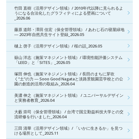
竹田 直樹（活用デザイン領域）/ 2010年代以降に見られるよ
うになる合法化したグラフィティによる壁画について
_2026.06
藤原 道郎・澤田 佳宏（保全管理領域） / あわじ石の寝屋緑地
― 2023年自然共生サイト登録_2026.05
樋上 啓子（活用デザイン領域）/ 桜の話_2026.05
嶽山 洋志（施策マネジメント領域）/ 環境性能評価システム
「LEED」と「SITES」_2026.05
塚田 伸也（施策マネジメント領域）/ 長田のまちに芽吹
く“土”の力 ― Sooo Good Nagataと淡路景観園芸学校との公
園の創造的活用の取組み_2026.04
美濃 伸之（施策マネジメント領域） / ユニバーサルデザイン
と実務者教育_2026.04
大藪 崇司（保全管理領域） / 台湾で国立勤益科技大学との交
流研修を行いました_2026.04
三田 清華（活用デザイン領域）/ 「いかに生きるか」を見つ
ける場所として_2025.11