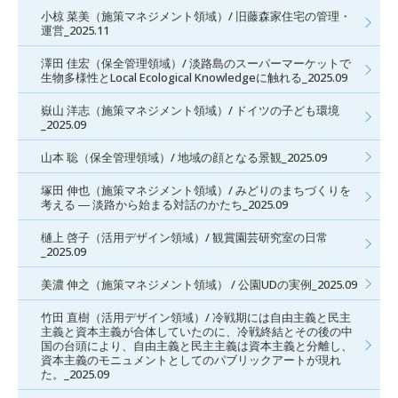
小椋 菜美（施策マネジメント領域）/ 旧藤森家住宅の管理・
運営_2025.11
澤田 佳宏（保全管理領域）/ 淡路島のスーパーマーケットで
生物多様性とLocal Ecological Knowledgeに触れる_2025.09
嶽山 洋志（施策マネジメント領域）/ ドイツの子ども環境
_2025.09
山本 聡（保全管理領域）/ 地域の顔となる景観_2025.09
塚田 伸也（施策マネジメント領域）/ みどりのまちづくりを
考える ― 淡路から始まる対話のかたち_2025.09
樋上 啓子（活用デザイン領域）/ 観賞園芸研究室の日常
_2025.09
美濃 伸之（施策マネジメント領域） / 公園UDの実例_2025.09
竹田 直樹（活用デザイン領域）/ 冷戦期には自由主義と民主
主義と資本主義が合体していたのに、冷戦終結とその後の中
国の台頭により、自由主義と民主主義は資本主義と分離し、
資本主義のモニュメントとしてのパブリックアートが現れ
た。_2025.09