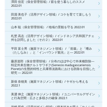
澤田 佳宏（保全管理領域）/ 薪を使う暮らしのススメ
2022.01
田淵 美也子（活用デザイン領域）/ コケを育てて楽しもう
2022.01
山本 聡（保全管理領域） / 地域の景観を守る 2022.01
札埜 高志（活用デザイン領域）/ インドネシア共和国アチェ
州を訪問しました（その２） 2022.01
平田 富士男（施策マネジメント領域） / 「前栽」と「嗜み
（たしなみ）」と「インバウンド観光」と― 2022.01
藤原道郎（保全管理領域） / 分布のほぼ中心で外来種防除―
特定外来生物ナルトサワギク(Senecio madagascariensis
Pioret)の生態的特性と兵庫県淡路島における防除を目指した
研究 ― 2022.01
新保 奈穂美（施策マネジメント領域）/ ヤギから考える
2022.1
美濃 伸之（施策マネジメント領域） / ユニバーサルデザイン
と行為空間：広さと多様さの確保 2022.1
岩崎 哲也（活用デザイン領域）/ 樹木好きが思う「ケムシの