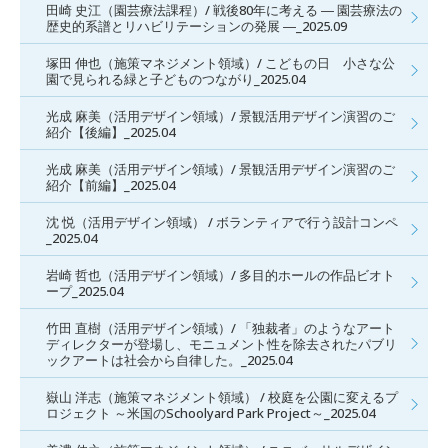
田崎 史江（園芸療法課程）/ 戦後80年に考える ― 園芸療法の
歴史的系譜とリハビリテーションの発展 ―_2025.09
塚田 伸也（施策マネジメント領域）/ こどもの日 小さな公
園で見られる緑と子どものつながり_2025.04
光成 麻美（活用デザイン領域）/ 景観活用デザイン演習のご
紹介【後編】_2025.04
光成 麻美（活用デザイン領域）/ 景観活用デザイン演習のご
紹介【前編】_2025.04
沈 悦（活用デザイン領域） / ボランティアで行う設計コンペ
_2025.04
岩崎 哲也（活用デザイン領域）/ 多目的ホールの作品ビオト
ープ_2025.04
竹田 直樹（活用デザイン領域）/ 「独裁者」のようなアート
ディレクターが登場し、モニュメント性を除去されたパブリ
ックアートは社会から自律した。_2025.04
嶽山 洋志（施策マネジメント領域） / 校庭を公園に変えるプ
ロジェクト ～米国のSchoolyard Park Project～_2025.04