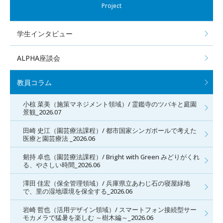
Project
学生インタビュー
ALPHA座談会
教員コラム
小椋 菜美（施策マネジメント領域）/ 霊鑑寺のツバキと庭園
景観_2026.07
田崎 史江（園芸療法課程）/ 都市国家シンガポールで考えた
医療と園芸療法 _2026.06
剱持 卓也（園芸療法課程）/ Bright with Green みどりがくれ
る、やさしい時間_2026.06
澤田 佳宏（保全管理領域）/ 兵庫県立あわじ石の寝屋緑地
で、里の湿地環境を保全する_2026.06
岩崎 哲也（活用デザイン領域）/ スマートフォン接続型サー
モカメラで猛暑を楽しむ ～樹木編～_2026.06