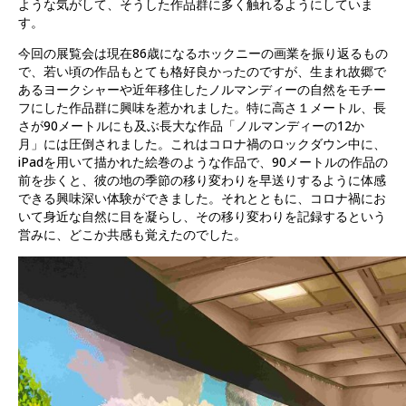
ような気がして、そうした作品群に多く触れるようにしていま
す。
今回の展覧会は現在86歳になるホックニーの画業を振り返るもの
で、若い頃の作品もとても格好良かったのですが、生まれ故郷で
あるヨークシャーや近年移住したノルマンディーの自然をモチー
フにした作品群に興味を惹かれました。特に高さ１メートル、長
さが90メートルにも及ぶ長大な作品「ノルマンディーの12か
月」には圧倒されました。これはコロナ禍のロックダウン中に、
iPadを用いて描かれた絵巻のような作品で、90メートルの作品の
前を歩くと、彼の地の季節の移り変わりを早送りするように体感
できる興味深い体験ができました。それとともに、コロナ禍にお
いて身近な自然に目を凝らし、その移り変わりを記録するという
営みに、どこか共感も覚えたのでした。