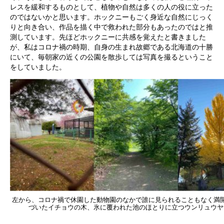
レスを緩和するものとして、植物や自然は多くの人の役に立った
のではないかと思います。ホックニーもごく身近な自然にじっく
りと向き合い、作品を描く中で救われた部分もあったのではと推
測しています。先ほどホックニーに共感を覚えたと書きました
が、私はコロナ禍の時期、自身の生まれ故郷である北海道の十勝
にいて、毎朝家の近くの公園を散歩しては写真を撮るということ
をしていました。
左から、コロナ禍で休園した動物園のなかで誰に見られることもなく満
づいたイチョウの木、氷に覆われた池のほとりに立つウンリュウヤ