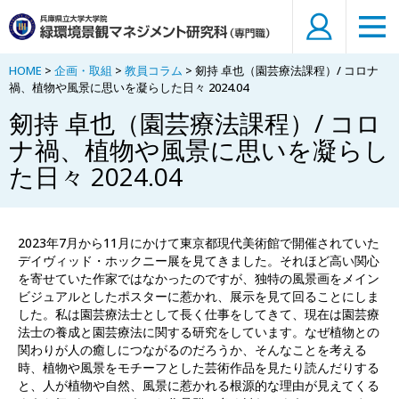
HOME
>
企画・取組
>
教員コラム
> 剱持 卓也（園芸療法課程）/ コロナ
禍、植物や風景に思いを凝らした日々 2024.04
剱持 卓也（園芸療法課程）/ コロ
ナ禍、植物や風景に思いを凝らし
た日々 2024.04
2023年7月から11月にかけて東京都現代美術館で開催されていた
デイヴィッド・ホックニー展を見てきました。それほど高い関心
を寄せていた作家ではなかったのですが、独特の風景画をメイン
ビジュアルとしたポスターに惹かれ、展示を見て回ることにしま
した。私は園芸療法士として長く仕事をしてきて、現在は園芸療
法士の養成と園芸療法に関する研究をしています。なぜ植物との
関わりが人の癒しにつながるのだろうか、そんなことを考える
時、植物や風景をモチーフとした芸術作品を見たり読んだりする
と、人が植物や自然、風景に惹かれる根源的な理由が見えてくる