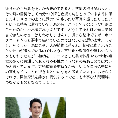
撮りためた写真をあとから眺めてみると、季節の移り変わりと、
その時の情勢そして自分の心情も色濃く写しとっているように感
じます。今はそのように緑の中を歩いたり写真を撮ったりしたい
という気持ちは薄れていて、あの時、どうしてそのような行為に
至ったのか、不思議に思うほどです（どうしてあれほど毎日早起
きできたのかさっぱりわかりません）。勝手な想像ですが、ホッ
クニーもきっと夢中で描いていたのではないかと思います。しか
し、そうした行為にこそ、人が植物に惹かれ、植物に癒されるこ
との理由が潜んでいるのでしょう。言語化や数値化が難しいもの
かもしれませんが、植物をモチーフとした芸術作品やその制作過
程の多くに共通して見られる心性のようなものもあるのではない
かと思っています。芸術鑑賞を重ねながら、いつか自分の中にそ
の答えを持つことができるといいなぁと考えています。おそらく
それは、園芸療法を誰かに提供する上でとても大事な人間理解に
つながるものとなるでしょう。