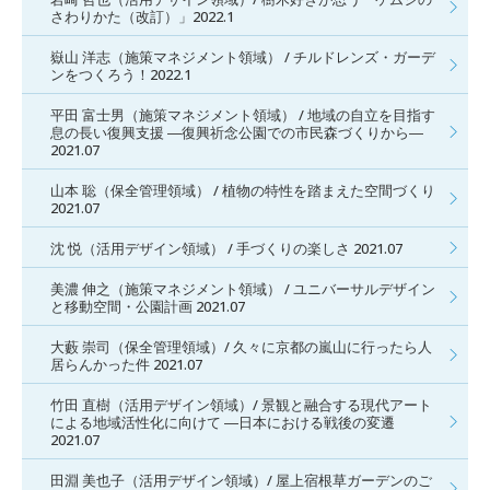
さわりかた（改訂）」2022.1
嶽山 洋志（施策マネジメント領域） / チルドレンズ・ガーデ
ンをつくろう！2022.1
平田 富士男（施策マネジメント領域） / 地域の自立を目指す
息の長い復興支援 ―復興祈念公園での市民森づくりから―
2021.07
山本 聡（保全管理領域） / 植物の特性を踏まえた空間づくり
2021.07
沈 悦（活用デザイン領域） / 手づくりの楽しさ 2021.07
美濃 伸之（施策マネジメント領域） / ユニバーサルデザイン
と移動空間・公園計画 2021.07
大藪 崇司（保全管理領域）/ 久々に京都の嵐山に行ったら人
居らんかった件 2021.07
竹田 直樹（活用デザイン領域）/ 景観と融合する現代アート
による地域活性化に向けて ―日本における戦後の変遷
2021.07
田淵 美也子（活用デザイン領域）/ 屋上宿根草ガーデンのご