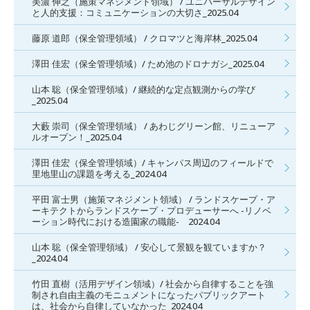
美濃 伸之（施策マネジメント領域） / ユニバーサルデザイン
と人的支援：コミュニケーションの大切さ_2025.04
藤原 道郎（保全管理領域） / クロマツと海岸林_2025.04
澤田 佳宏（保全管理領域）/ ため池のドロナガシ_2025.04
山本 聡（保全管理領域）/ 継続的な定点観測からの学び
_2025.04
大藪 崇司（保全管理領域） / あわじグリーン館、リニューア
ルオープン！_2025.04
澤田 佳宏（保全管理領域）/ キャンパス周辺のフィールドで
里地里山の課題を考える_2024.04
平田 富士男（施策マネジメント領域） / ランドスケープ・ア
ーキテクトからランドスケープ・プロデューサーへ -リノベ
ーション時代における造園家の職能- 2024.04
山本 聡（保全管理領域） / 安心して景観を観ていますか？
_2024.04
竹田 直樹（活用デザイン領域）/ 社会から自律することを強
制され自由主義のモニュメントになったパブリックアート
は、社会から自律していなかった_2024.04