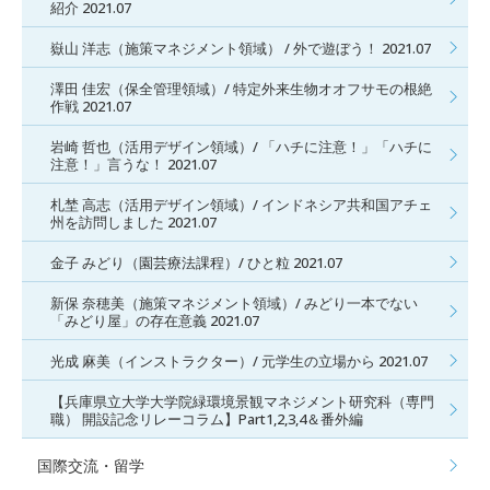
紹介 2021.07
嶽山 洋志（施策マネジメント領域） / 外で遊ぼう！ 2021.07
澤田 佳宏（保全管理領域）/ 特定外来生物オオフサモの根絶
作戦 2021.07
岩崎 哲也（活用デザイン領域）/ 「ハチに注意！」「ハチに
注意！」言うな！ 2021.07
札埜 高志（活用デザイン領域）/ インドネシア共和国アチェ
州を訪問しました 2021.07
金子 みどり（園芸療法課程）/ ひと粒 2021.07
新保 奈穂美（施策マネジメント領域）/ みどり一本でない
「みどり屋」の存在意義 2021.07
光成 麻美（インストラクター）/ 元学生の立場から 2021.07
【兵庫県立大学大学院緑環境景観マネジメント研究科（専門
職） 開設記念リレーコラム】Part1,2,3,4＆番外編
国際交流・留学