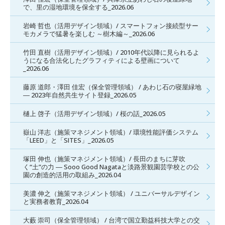
で、里の湿地環境を保全する_2026.06
岩崎 哲也（活用デザイン領域）/ スマートフォン接続型サー
モカメラで猛暑を楽しむ ～樹木編～_2026.06
竹田 直樹（活用デザイン領域）/ 2010年代以降に見られるよ
うになる合法化したグラフィティによる壁画について
_2026.06
藤原 道郎・澤田 佳宏（保全管理領域） / あわじ石の寝屋緑地
― 2023年自然共生サイト登録_2026.05
樋上 啓子（活用デザイン領域）/ 桜の話_2026.05
嶽山 洋志（施策マネジメント領域）/ 環境性能評価システム
「LEED」と「SITES」_2026.05
塚田 伸也（施策マネジメント領域）/ 長田のまちに芽吹
く“土”の力 ― Sooo Good Nagataと淡路景観園芸学校との公
園の創造的活用の取組み_2026.04
美濃 伸之（施策マネジメント領域） / ユニバーサルデザイン
と実務者教育_2026.04
大藪 崇司（保全管理領域） / 台湾で国立勤益科技大学との交