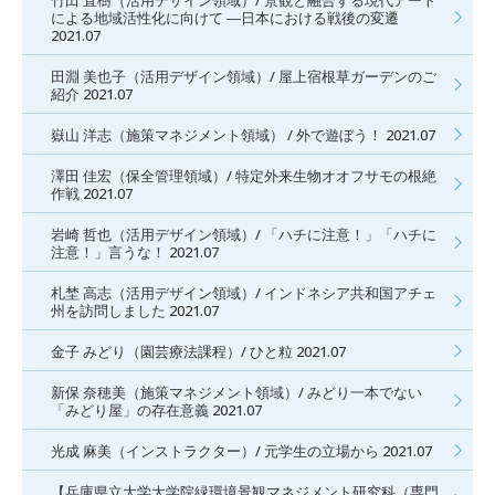
竹田 直樹（活用デザイン領域）/ 景観と融合する現代アート
による地域活性化に向けて ―日本における戦後の変遷
2021.07
田淵 美也子（活用デザイン領域）/ 屋上宿根草ガーデンのご
紹介 2021.07
嶽山 洋志（施策マネジメント領域） / 外で遊ぼう！ 2021.07
澤田 佳宏（保全管理領域）/ 特定外来生物オオフサモの根絶
作戦 2021.07
岩崎 哲也（活用デザイン領域）/ 「ハチに注意！」「ハチに
注意！」言うな！ 2021.07
札埜 高志（活用デザイン領域）/ インドネシア共和国アチェ
州を訪問しました 2021.07
金子 みどり（園芸療法課程）/ ひと粒 2021.07
新保 奈穂美（施策マネジメント領域）/ みどり一本でない
「みどり屋」の存在意義 2021.07
光成 麻美（インストラクター）/ 元学生の立場から 2021.07
【兵庫県立大学大学院緑環境景観マネジメント研究科（専門