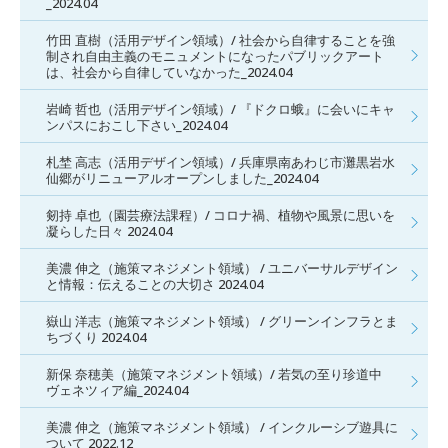
_2024.04
竹田 直樹（活用デザイン領域）/ 社会から自律することを強
制され自由主義のモニュメントになったパブリックアート
は、社会から自律していなかった_2024.04
岩崎 哲也（活用デザイン領域）/ 『ドクロ蛾』に会いにキャ
ンパスにおこし下さい_2024.04
札埜 高志（活用デザイン領域）/ 兵庫県南あわじ市灘黒岩水
仙郷がリニューアルオープンしました_2024.04
剱持 卓也（園芸療法課程）/ コロナ禍、植物や風景に思いを
凝らした日々 2024.04
美濃 伸之（施策マネジメント領域） / ユニバーサルデザイン
と情報：伝えることの大切さ 2024.04
嶽山 洋志（施策マネジメント領域） / グリーンインフラとま
ちづくり 2024.04
新保 奈穂美（施策マネジメント領域）/ 若気の至り珍道中
ヴェネツィア編_2024.04
美濃 伸之（施策マネジメント領域） / インクルーシブ遊具に
ついて 2022.12