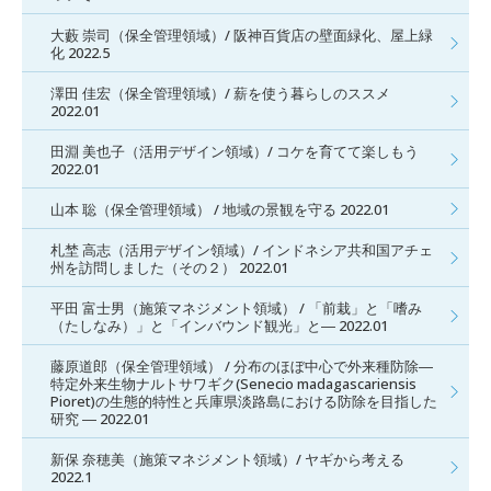
大藪 崇司（保全管理領域）/ 阪神百貨店の壁面緑化、屋上緑
化 2022.5
澤田 佳宏（保全管理領域）/ 薪を使う暮らしのススメ
2022.01
田淵 美也子（活用デザイン領域）/ コケを育てて楽しもう
2022.01
山本 聡（保全管理領域） / 地域の景観を守る 2022.01
札埜 高志（活用デザイン領域）/ インドネシア共和国アチェ
州を訪問しました（その２） 2022.01
平田 富士男（施策マネジメント領域） / 「前栽」と「嗜み
（たしなみ）」と「インバウンド観光」と― 2022.01
藤原道郎（保全管理領域） / 分布のほぼ中心で外来種防除―
特定外来生物ナルトサワギク(Senecio madagascariensis
Pioret)の生態的特性と兵庫県淡路島における防除を目指した
研究 ― 2022.01
新保 奈穂美（施策マネジメント領域）/ ヤギから考える
2022.1