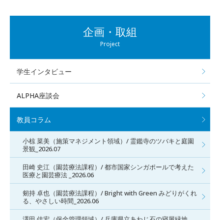
企画・取組
Project
学生インタビュー
ALPHA座談会
教員コラム
小椋 菜美（施策マネジメント領域）/ 霊鑑寺のツバキと庭園
景観_2026.07
田崎 史江（園芸療法課程）/ 都市国家シンガポールで考えた
医療と園芸療法 _2026.06
剱持 卓也（園芸療法課程）/ Bright with Green みどりがくれ
る、やさしい時間_2026.06
澤田 佳宏（保全管理領域）/ 兵庫県立あわじ石の寝屋緑地