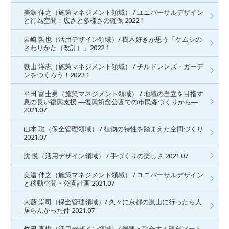
美濃 伸之（施策マネジメント領域） / ユニバーサルデザイン
と行為空間：広さと多様さの確保 2022.1
岩崎 哲也（活用デザイン領域）/ 樹木好きが思う「ケムシの
さわりかた（改訂）」2022.1
嶽山 洋志（施策マネジメント領域） / チルドレンズ・ガーデ
ンをつくろう！2022.1
平田 富士男（施策マネジメント領域） / 地域の自立を目指す
息の長い復興支援 ―復興祈念公園での市民森づくりから―
2021.07
山本 聡（保全管理領域） / 植物の特性を踏まえた空間づくり
2021.07
沈 悦（活用デザイン領域） / 手づくりの楽しさ 2021.07
美濃 伸之（施策マネジメント領域） / ユニバーサルデザイン
と移動空間・公園計画 2021.07
大藪 崇司（保全管理領域）/ 久々に京都の嵐山に行ったら人
居らんかった件 2021.07