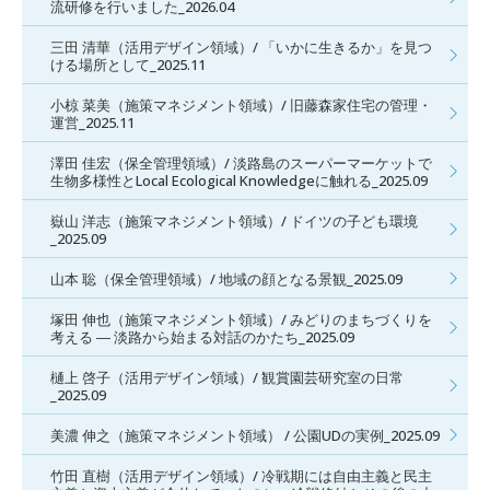
流研修を行いました_2026.04
三田 清華（活用デザイン領域）/ 「いかに生きるか」を見つ
ける場所として_2025.11
小椋 菜美（施策マネジメント領域）/ 旧藤森家住宅の管理・
運営_2025.11
澤田 佳宏（保全管理領域）/ 淡路島のスーパーマーケットで
生物多様性とLocal Ecological Knowledgeに触れる_2025.09
嶽山 洋志（施策マネジメント領域）/ ドイツの子ども環境
_2025.09
山本 聡（保全管理領域）/ 地域の顔となる景観_2025.09
塚田 伸也（施策マネジメント領域）/ みどりのまちづくりを
考える ― 淡路から始まる対話のかたち_2025.09
樋上 啓子（活用デザイン領域）/ 観賞園芸研究室の日常
_2025.09
美濃 伸之（施策マネジメント領域） / 公園UDの実例_2025.09
竹田 直樹（活用デザイン領域）/ 冷戦期には自由主義と民主