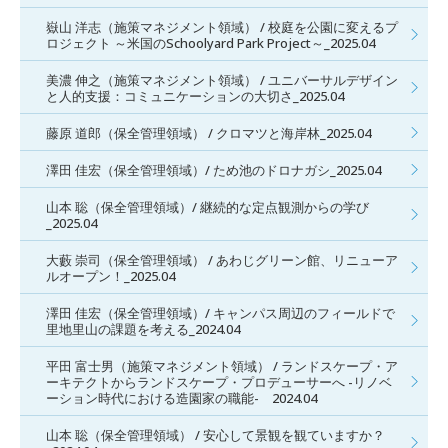
嶽山 洋志（施策マネジメント領域） / 校庭を公園に変えるプ
ロジェクト ～米国のSchoolyard Park Project～_2025.04
美濃 伸之（施策マネジメント領域） / ユニバーサルデザイン
と人的支援：コミュニケーションの大切さ_2025.04
藤原 道郎（保全管理領域） / クロマツと海岸林_2025.04
澤田 佳宏（保全管理領域）/ ため池のドロナガシ_2025.04
山本 聡（保全管理領域）/ 継続的な定点観測からの学び
_2025.04
大藪 崇司（保全管理領域） / あわじグリーン館、リニューア
ルオープン！_2025.04
澤田 佳宏（保全管理領域）/ キャンパス周辺のフィールドで
里地里山の課題を考える_2024.04
平田 富士男（施策マネジメント領域） / ランドスケープ・ア
ーキテクトからランドスケープ・プロデューサーへ -リノベ
ーション時代における造園家の職能- 2024.04
山本 聡（保全管理領域） / 安心して景観を観ていますか？