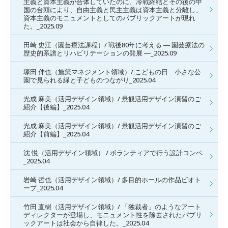
主義と資本主義が合体していたのに、冷戦終結とその後の中
国の台頭により、自由主義と民主主義は資本主義と分離し、
資本主義のモニュメントとしてのパブリックアートが現れ
た。_2025.09
田崎 史江（園芸療法課程）/ 戦後80年に考える ― 園芸療法の
歴史的系譜とリハビリテーションの発展 ―_2025.09
塚田 伸也（施策マネジメント領域）/ こどもの日 小さな公
園で見られる緑と子どものつながり_2025.04
光成 麻美（活用デザイン領域）/ 景観活用デザイン演習のご
紹介【後編】_2025.04
光成 麻美（活用デザイン領域）/ 景観活用デザイン演習のご
紹介【前編】_2025.04
沈 悦（活用デザイン領域） / ボランティアで行う設計コンペ
_2025.04
岩崎 哲也（活用デザイン領域）/ 多目的ホールの作品ビオト
ープ_2025.04
竹田 直樹（活用デザイン領域）/ 「独裁者」のようなアート
ディレクターが登場し、モニュメント性を除去されたパブリ
ックアートは社会から自律した。_2025.04