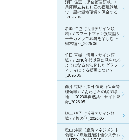
澤田 佳宏（保全管理領域）/
兵庫県立あわじ石の寝屋緑地
で、里の湿地環境を保全する
_2026.06
岩崎 哲也（活用デザイン領
域）/ スマートフォン接続型サ
ーモカメラで猛暑を楽しむ ～
樹木編～_2026.06
竹田 直樹（活用デザイン領
域）/ 2010年代以降に見られる
ようになる合法化したグラフ
ィティによる壁画について
_2026.06
藤原 道郎・澤田 佳宏（保全管
理領域） / あわじ石の寝屋緑
地 ― 2023年自然共生サイト登
録_2026.05
樋上 啓子（活用デザイン領
域）/ 桜の話_2026.05
嶽山 洋志（施策マネジメント
領域）/ 環境性能評価システム
「LEED」と「SITES」