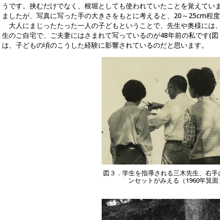
うです。挟むだけでなく、根堀としても使われていたことを覚えてい
ましたが、写真に写った手の大きさをもとに考えると、20～25cm程
大人にまじったたった一人の子どもということで、先生や奥様には、
生のご自宅で、ご夫妻にはさまれて写っているのが48年前の私です(図
は、子どもの頃のこうした経験に影響されているのだと思います。
図３．学生を指導される三木先生、右手
ンセットがみえる（1960年箕面