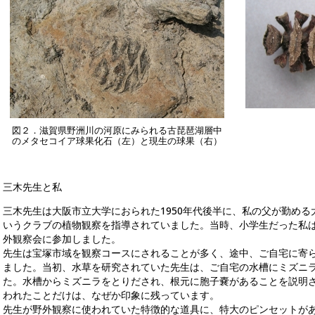
図２．滋賀県野洲川の河原にみられる古琵琶湖層中
のメタセコイア球果化石（左）と現生の球果（右）
三木先生と私
三木先生は大阪市立大学におられた1950年代後半に、私の父が勤め
いうクラブの植物観察を指導されていました。当時、小学生だった私
外観察会に参加しました。
先生は宝塚市域を観察コースにされることが多く、途中、ご自宅に寄
ました。当初、水草を研究されていた先生は、ご自宅の水槽にミズニ
た。水槽からミズニラをとりだされ、根元に胞子嚢があることを説明
われたことだけは、なぜか印象に残っています。
先生が野外観察に使われていた特徴的な道具に、特大のピンセットが