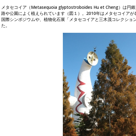
メタセコイア（Metasequoia glyptostroboides Hu et C
路や公園によく植えられています（図１）。2010年はメタセコイアが
国際シンポジウムや、植物化石展「メタセコイアと三木茂コレクショ
た。