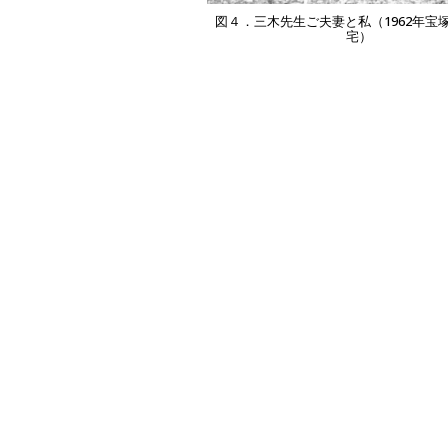
図４．三木先生ご夫妻と私（1962年宝
宅）