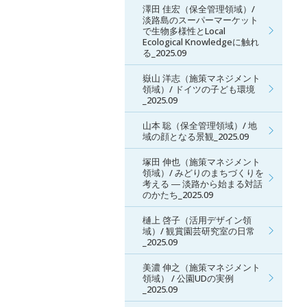
澤田 佳宏（保全管理領域）/
淡路島のスーパーマーケット
で生物多様性とLocal
Ecological Knowledgeに触れ
る_2025.09
嶽山 洋志（施策マネジメント
領域）/ ドイツの子ども環境
_2025.09
山本 聡（保全管理領域）/ 地
域の顔となる景観_2025.09
塚田 伸也（施策マネジメント
領域）/ みどりのまちづくりを
考える ― 淡路から始まる対話
のかたち_2025.09
樋上 啓子（活用デザイン領
域）/ 観賞園芸研究室の日常
_2025.09
美濃 伸之（施策マネジメント
領域） / 公園UDの実例
_2025.09