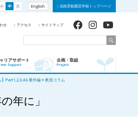
小
中
大
English
淡路景観園芸学校トップページ
わせ
アクセス
サイトマップ
ャリアサポート
企画・取組
reer Support
Project
t1,2,3,4＆番外編
>
教員コラム
年の年に」