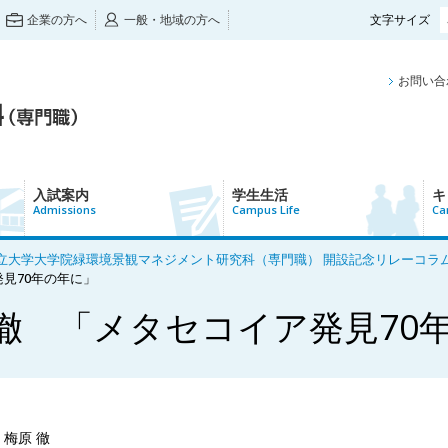
企業の方へ
一般・地域の方へ
文字サイズ
お問い合
入試案内
学生生活
キ
Admissions
Campus Life
Ca
大学大学院緑環境景観マネジメント研究科（専門職） 開設記念リレーコラム】Par
発見70年の年に」
徹 「メタセコイア発見70
梅原 徹