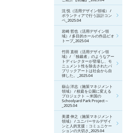
沈 悦（活用デザイン領域） /
ボランティアで行う設計コン
ペ_2025.04
岩崎 哲也（活用デザイン領
域）/ 多目的ホールの作品ビオ
トープ_2025.04
竹田 直樹（活用デザイン領
域）/ 「独裁者」のようなアー
トディレクターが登場し、モ
ニュメント性を除去されたパ
ブリックアートは社会から自
律した。_2025.04
嶽山 洋志（施策マネジメント
領域） / 校庭を公園に変える
プロジェクト ～米国の
Schoolyard Park Project～
_2025.04
美濃 伸之（施策マネジメント
領域） / ユニバーサルデザイ
ンと人的支援：コミュニケー
ションの大切さ_2025.04