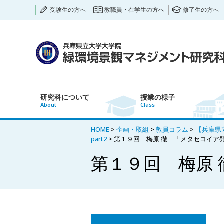
受験生の方へ
教職員・在学生の方へ
修了生の方へ
研究科について
授業の様子
About
Class
HOME
>
企画・取組
>
教員コラム
>
【兵庫県立
part2
> 第１９回 梅原 徹 「メタセコイア
第１９回 梅原 