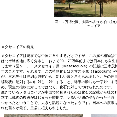
図１．万博公園、太陽の塔のそばに植え
セコイア
メタセコイアの発見
メタセコイアは現在では中国に自生するだけですが、この属の植物は
は北半球各地に広く分布し、およそ90～70万年前までは日本にも自
します（図２）。 メタセコイア属（Metasequoia）の記載は三木茂博士
年のことです。それまで、この植物化石はヌマスギ属（Taxodium）や
が、三木先生は詳細な観察から、新しい属と考えられました。その理
螺旋状に配列するのに対し、対生すること、球果の麟片も十字対生す
め、現生の植物に対してではなく、化石に対してつけられたのです。
生きているメタセコイアが中国で発見されたのは化石の記載から後の19
本では戦後の復興がはじまった時期で、明るい話題の少なかった当時
つかったということで、大きな話題になったようです。日本への渡来は
れた苗木が最初、皇居に植えられました。