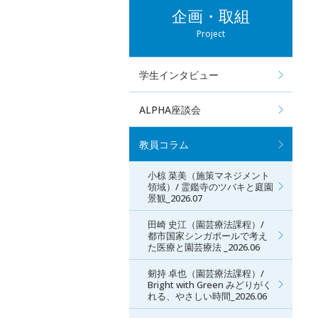
企画・取組
Project
学生インタビュー
ALPHA座談会
教員コラム
小椋 菜美（施策マネジメント
領域）/ 霊鑑寺のツバキと庭園
景観_2026.07
田崎 史江（園芸療法課程）/
都市国家シンガポールで考え
た医療と園芸療法 _2026.06
剱持 卓也（園芸療法課程）/
Bright with Green みどりがく
れる、やさしい時間_2026.06