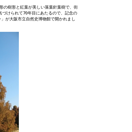
heng）は円錐形の樹形と紅葉が美しい落葉針葉樹で、街
名づけられて70年目にあたるので、記念の
ン」が大阪市立自然史博物館で開かれまし