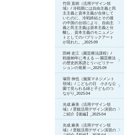
竹田 直樹（活用デザイン領
域）/ 冷戦期には自由主義と民
主主義と資本主義が合体して
いたのに、冷戦終結とその後
の中国の台頭により、自由主
義と民主主義は資本主義と分
離し、資本主義のモニュメン
トとしてのパブリックアート
が現れた。_2025.09
田崎 史江（園芸療法課程）/
戦後80年に考える ― 園芸療法
の歴史的系譜とリハビリテー
ションの発展 ―_2025.09
塚田 伸也（施策マネジメント
領域）/ こどもの日 小さな公
園で見られる緑と子どものつ
ながり_2025.04
光成 麻美（活用デザイン領
域）/ 景観活用デザイン演習の
ご紹介【後編】_2025.04
光成 麻美（活用デザイン領
域）/ 景観活用デザイン演習の
ご紹介【前編】_2025.04