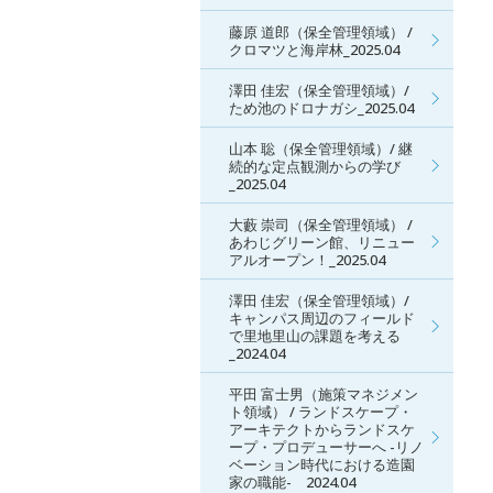
藤原 道郎（保全管理領域） /
クロマツと海岸林_2025.04
澤田 佳宏（保全管理領域）/
ため池のドロナガシ_2025.04
山本 聡（保全管理領域）/ 継
続的な定点観測からの学び
_2025.04
大藪 崇司（保全管理領域） /
あわじグリーン館、リニュー
アルオープン！_2025.04
澤田 佳宏（保全管理領域）/
キャンパス周辺のフィールド
で里地里山の課題を考える
_2024.04
平田 富士男（施策マネジメン
ト領域） / ランドスケープ・
アーキテクトからランドスケ
ープ・プロデューサーへ -リノ
ベーション時代における造園
家の職能- 2024.04