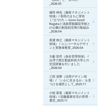
_2026.05
塚田 伸也（施策マネジメント
領域）/ 長田のまちに芽吹
く“土”の力 ― Sooo Good
Nagataと淡路景観園芸学校と
の公園の創造的活用の取組み
_2026.04
美濃 伸之（施策マネジメント
領域） / ユニバーサルデザイ
ンと実務者教育_2026.04
大藪 崇司（保全管理領域） /
台湾で国立勤益科技大学との
交流研修を行いました
_2026.04
三田 清華（活用デザイン領
域）/ 「いかに生きるか」を見
つける場所として_2025.11
小椋 菜美（施策マネジメント
領域）/ 旧藤森家住宅の管理・
運営_2025.11