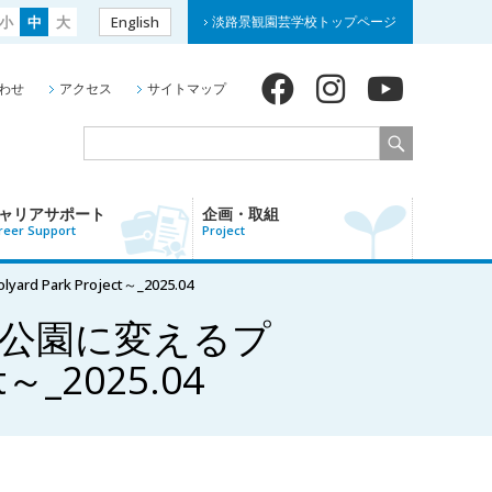
小
中
大
English
淡路景観園芸学校トップページ
わせ
アクセス
サイトマップ
ャリアサポート
企画・取組
reer Support
Project
rk Project～_2025.04
を公園に変えるプ
～_2025.04