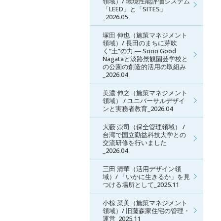
領域）/ 環境性能評価システム
「LEED」と「SITES」
_2026.05
塚田 伸也（施策マネジメント
領域）/ 長田のまちに芽吹
く“土”の力 ― Sooo Good
Nagataと淡路景観園芸学校と
の公園の創造的活用の取組み
_2026.04
美濃 伸之（施策マネジメント
領域） / ユニバーサルデザイ
ンと実務者教育_2026.04
大藪 崇司（保全管理領域） /
台湾で国立勤益科技大学との
交流研修を行いました
_2026.04
三田 清華（活用デザイン領
域）/ 「いかに生きるか」を見
つける場所として_2025.11
小椋 菜美（施策マネジメント
領域）/ 旧藤森家住宅の管理・
運営_2025.11