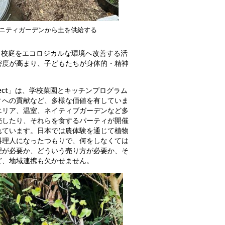
ニティガーデンから土を供給する
ばれる、校庭をエコロジカルな環境へ改善する活
密度が高まり、子どもたちが身体的・精神
roject」は、学校菜園とキッチンプログラム
ィへの貢献など、多様な価値を有していま
エリア、温室、ネイティブガーデンなど多
売したり、それらを食するパーティが開催
れています。日本では農体験を通じて植物
料理人になったつもりで、何をしなくては
理が必要か、どういう売り方が必要か、そ
ど、地域連携も欠かせません。