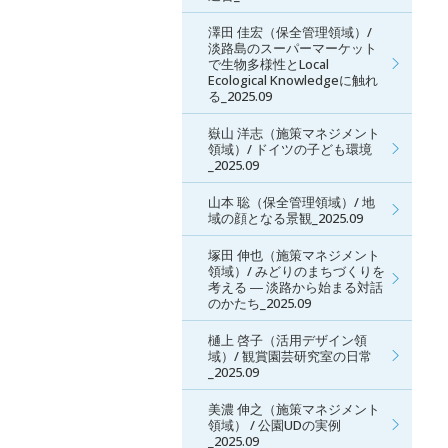
澤田 佳宏（保全管理領域）/
淡路島のスーパーマーケット
で生物多様性とLocal
Ecological Knowledgeに触れ
る_2025.09
嶽山 洋志（施策マネジメント
領域）/ ドイツの子ども環境
_2025.09
山本 聡（保全管理領域）/ 地
域の顔となる景観_2025.09
塚田 伸也（施策マネジメント
領域）/ みどりのまちづくりを
考える ― 淡路から始まる対話
のかたち_2025.09
樋上 啓子（活用デザイン領
域）/ 観賞園芸研究室の日常
_2025.09
美濃 伸之（施策マネジメント
領域） / 公園UDの実例
_2025.09