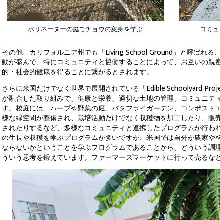
ポリネーターの庭でチョウの変身を学ぶ
コミュ
その他、カリフォルニア州でも「Living School Ground」と呼
動が盛んで、特にコミュニティと協働することによって、お互いの親
的・社会的健康を得ることに繋がるとされます。
さらに米国だけでなく世界で展開されている「Edible Schoolyard P
が融合した取り組みで、健康と栄養、適切な土地の管理、コミュニテ
す。校庭には、ハーブや野菜の庭、バタフライガーデン、コンポスト
様な緑空間が整備され、栽培活動だけでなく収穫物を加工したり、販
されたりするなど、多様なコミュニティと連携したプログラムが行わ
の生長や収穫を学ぶプログラムが多いですが、米国では自分が農家や
ならないかということを学ぶプログラムであることから、どういう調
ういう思考を鍛えています。ファーマーズマーケットに行って売るな