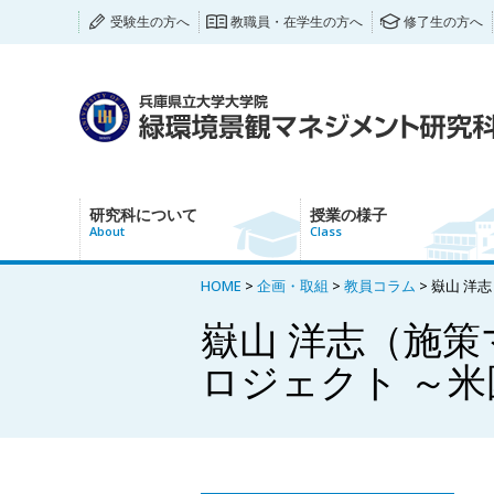
受験生の方へ
教職員・在学生の方へ
修了生の方へ
研究科について
授業の様子
About
Class
HOME
>
企画・取組
>
教員コラム
> 嶽山 洋志
嶽山 洋志（施策
ロジェクト ～米国のSc