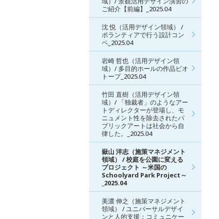
域）/ 景観活用デザイン演習の
ご紹介【前編】_2025.04
沈 悦（活用デザイン領域） /
ボランティアで行う設計コン
ペ_2025.04
岩崎 哲也（活用デザイン領
域）/ 多目的ホールの作品ビオ
トープ_2025.04
竹田 直樹（活用デザイン領
域）/ 「独裁者」のようなアー
トディレクターが登場し、モ
ニュメント性を除去されたパ
ブリックアートは社会から自
律した。_2025.04
嶽山 洋志（施策マネジメント
領域） / 校庭を公園に変える
プロジェクト ～米国の
Schoolyard Park Project～
_2025.04
美濃 伸之（施策マネジメント
領域） / ユニバーサルデザイ
ンと人的支援：コミュニケー