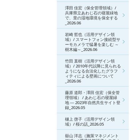
澤田 佳宏（保全管理領域）/
兵庫県立あわじ石の寝屋緑地
で、里の湿地環境を保全する
_2026.06
岩崎 哲也（活用デザイン領
域）/ スマートフォン接続型サ
ーモカメラで猛暑を楽しむ ～
樹木編～_2026.06
竹田 直樹（活用デザイン領
域）/ 2010年代以降に見られる
ようになる合法化したグラフ
ィティによる壁画について
_2026.06
藤原 道郎・澤田 佳宏（保全管
理領域） / あわじ石の寝屋緑
地 ― 2023年自然共生サイト登
録_2026.05
樋上 啓子（活用デザイン領
域）/ 桜の話_2026.05
嶽山 洋志（施策マネジメント