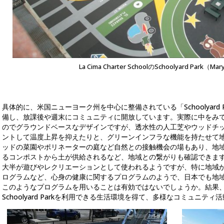
La Cima Charter SchoolのSchoolyard Park（Ma
具体的に、米国ニューヨーク州を中心に整備されている「Schoolyard
備し、放課後や週末にコミュニティに開放しています。実際に中をみ
のでグラウンドベースなデザインですが、透水性の人工芝やウッドチ
ントして温度上昇を抑えたりと、グリーンインフラな機能を持たせて
ッドの菜園やポリネーターの庭など自然との接触機会の場もあり、地
るコンポストから土が供給されるなど、地域との繋がりも確認できま
大半が遊びやレクリエーションとして使われるようですが、特に地域
ログラムなど、心身の健康に関するプログラムのようで、日本でも地
このようなプログラムを用いることは有効ではないでしょうか。結果、約
Schoolyard Parkを利用できる生活環境を得て、多様なコミュニテ