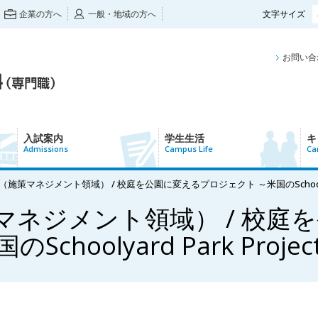
企業の方へ
一般・地域の方へ
文字サイズ
お問い合
入試案内
学生生活
キ
Admissions
Campus Life
Ca
（施策マネジメント領域） / 校庭を公園に変えるプロジェクト ～米国のSchoolyard Pa
マネジメント領域） / 校庭
hoolyard Park Project