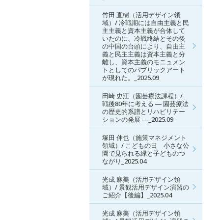
竹田 直樹（活用デザイン領
域）/ 冷戦期には自由主義と民
主主義と資本主義が合体して
いたのに、冷戦終結とその後
の中国の台頭により、自由主
義と民主主義は資本主義と分
離し、資本主義のモニュメン
トとしてのパブリックアート
が現れた。_2025.09
田崎 史江（園芸療法課程）/
戦後80年に考える ― 園芸療法
の歴史的系譜とリハビリテー
ションの発展 ―_2025.09
塚田 伸也（施策マネジメント
領域）/ こどもの日 小さな公
園で見られる緑と子どものつ
ながり_2025.04
光成 麻美（活用デザイン領
域）/ 景観活用デザイン演習の
ご紹介【後編】_2025.04
光成 麻美（活用デザイン領