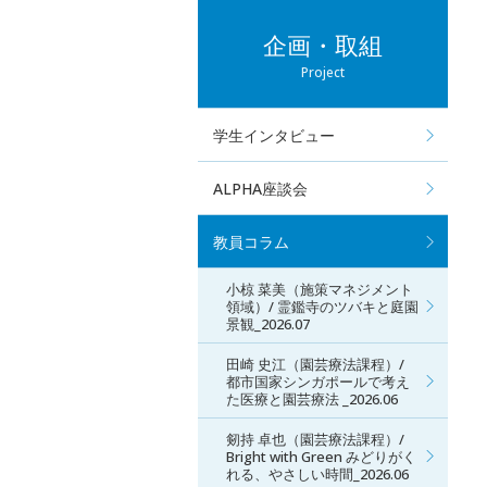
企画・取組
Project
学生インタビュー
ALPHA座談会
教員コラム
小椋 菜美（施策マネジメント
領域）/ 霊鑑寺のツバキと庭園
景観_2026.07
田崎 史江（園芸療法課程）/
都市国家シンガポールで考え
た医療と園芸療法 _2026.06
剱持 卓也（園芸療法課程）/
Bright with Green みどりがく
れる、やさしい時間_2026.06