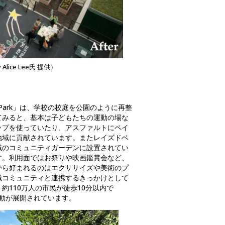
ry Alice Lee氏 提供）
 Park」は、学校の校庭を公園のように再整
てみると、基本は子どもたちの運動の場な
ップを使っていたり、アスファルトにペイ
地域に貢献されています。またレイズドベ
域のコミュニティガーデンに設置されてい
す。利用面ではお祭りや映画鑑賞会など、
から好まれるのはエクササイズや美術のプ
域コミュニティと連携するきっかけとして
110万人の市民が徒歩10分以内で
ィ活動が展開されています。