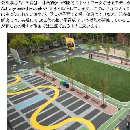
公園緑地の計画論は、計画的かつ機能的にネットワークさせるモデル
Activity-based Modelへと大きく転換しています。このような
は主に使われていますが、防災や子育て支援、健康づくりなど、現在
解決には、共通して“次世代の担い手育成”という機能が関係している
が有効との考えが米国では主流であるように思います。