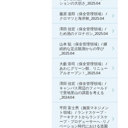
ションの大切さ_2025.04
藤原 道郎（保全管理領域） /
クロマツと海岸林_2025.04
澤田 佳宏（保全管理領域）/
ため池のドロナガシ_2025.04
山本 聡（保全管理領域）/ 継
続的な定点観測からの学び
_2025.04
大藪 崇司（保全管理領域） /
あわじグリーン館、リニュー
アルオープン！_2025.04
澤田 佳宏（保全管理領域）/
キャンパス周辺のフィールド
で里地里山の課題を考える
_2024.04
平田 富士男（施策マネジメン
ト領域） / ランドスケープ・
アーキテクトからランドスケ
ープ・プロデューサーへ -リノ
ベーション時代における造園