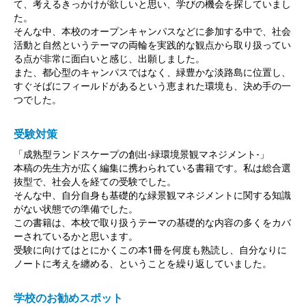
て、考えるきっかけが欲しいと思い、学びの機会を探していまし
た。
そんな中、本校のオープンキャンパスなどに参加する中で、社会
活動と自然というテーマの両輪を実践的な観点から取り扱ってい
る点が非常に面白いと感じ、出願しました。
また、都心型のキャンパスではなく、緑豊かな淡路島に位置し、
すぐそばにフィールドがあるという恵まれた環境も、決め手の一
つでした。
受験対策
「成熟型ランドスケープの創出-緑環境景観マネジメント-」
本稿の先生方が広く編集に携わられている書籍です。私は総合選
抜型で、社会人を経ての受験でした。
そんな中、自分自身も基礎的な緑景観マネジメントに関する知識
がない状態での準備でした。
この書籍は、本校で取り扱うテーマの基礎的な内容の多くをカバ
ーされているかと思います。
受験に向けてはとにかくこの本1冊を何度も熟読し、自分なりに
ノートに考えを纏める、ということを繰り返していました。
学校のお勧めスポット