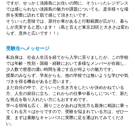
ですが、せっかく淡路島にお住いの間に、そういったレジデンス
では感じられない淡路島の魅力や課題についても、是非様々な場
所を実際に訪れて肌で感じて頂きたいです。
そういった意味では、原付か車があると行動範囲が広がり、暮ら
しが充実すると思います！（島と言えど東京23区と大きさは変わ
らず、意外と広いです！！）
受験生へメッセージ
私自身は、社会人生活を経てから入学に至りましたが、この学校
では年齢・性別・国籍・経験において多様なメンバーが在籍し、
少人数で密度の濃い時間を過ごす点が何よりの魅力です。
授業のみならず、学友からも、他の学校では無いような学びや気
づきを得る機会があると思います。
まだ自分の中で、どういった生き方をしたいか決めかねている
方、人生の節目に立ち、これからの仕事や暮らしについて、新た
な視点を取り入れたい方にもおすすめです。
学べる領域も広く、困りごとがあれば先生方も親身に相談に乗っ
てくれる方々ばかりですので、受験を悩まれている方は、ぜひ一
度、まずは素敵なキャンパスに実際に足を運ばれてみてくださ
い。